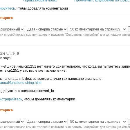
‹ Краказябра в логах
Проблемы с кодировкой по ODBC-
ируйтесь
, чтобы добавлять комментарии
нтариев
и способ показа комментариев и нажмите "Сохранить настройки" для активации изме
он UTF-8
n says:
-8 шире, чем cp1251 нет ничего удивительного, что когда вы пытаетесь запис
ет в cp1251 у вас вылетает исключение.
значена для bytea, во всяком случае так написано в мануале:
manual/functions-string.html
одируются с помощью convert_to
истрируйтесь
, чтобы добавлять комментарии
нтариев
и способ показа комментариев и нажмите "Сохранить настройки" для активации изме