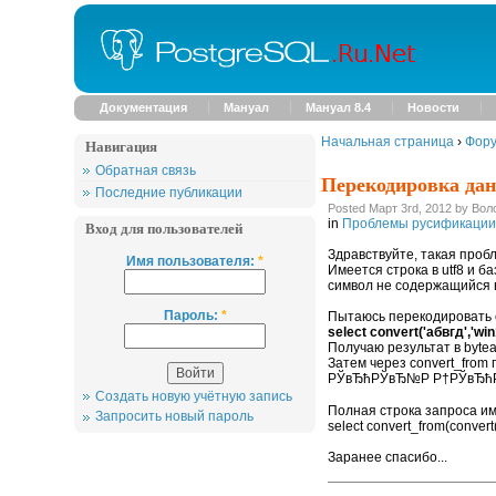
Документация
Мануал
Мануал 8.4
Новости
Начальная страница
›
Фор
Навигация
Обратная связь
Перекодировка да
Последние публикации
Posted Март 3rd, 2012 by Вол
in
Проблемы русификации и
Вход для пользователей
Здравствуйте, такая пробл
Имя пользователя:
*
Имеется строка в utf8 и б
символ не содержащийся 
Пароль:
*
Пытаюсь перекодировать с
select convert('абвгд','win
Получаю результат в byte
Затем через convert_from
РЎвЂћРЎвЂ№Р Р†РЎвЂћ
Создать новую учётную запись
Полная строка запроса им
Запросить новый пароль
select convert_from(conver
Заранее спасибо...