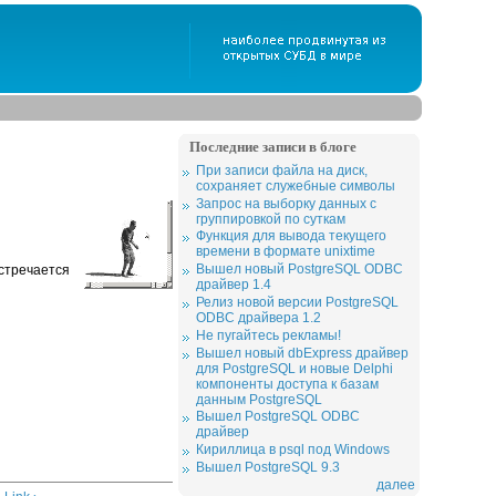
Последние записи в блоге
При записи файла на диск,
сохраняет служебные символы
Запрос на выборку данных с
группировкой по суткам
Функция для вывода текущего
времени в формате unixtime
Вышел новый PostgreSQL ODBC
встречается
драйвер 1.4
Релиз новой версии PostgreSQL
ODBC драйвера 1.2
Не пугайтесь рекламы!
Вышел новый dbExpress драйвер
для PostgreSQL и новые Delphi
компоненты доступа к базам
данным PostgreSQL
Вышел PostgreSQL ODBC
драйвер
Кириллица в psql под Windows
Вышел PostgreSQL 9.3
далее