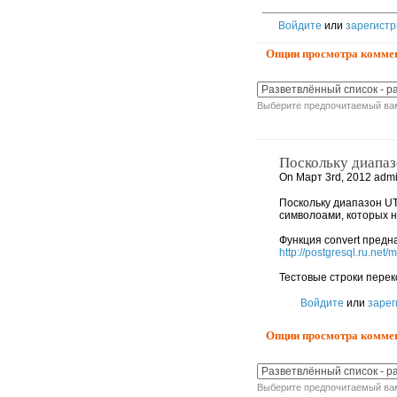
Войдите
или
зарегистр
Опции просмотра комме
Выберите предпочитаемый вам
Поскольку диапаз
On Март 3rd, 2012 admi
Поскольку диапазон UTF
символоами, которых н
Функция convert предна
http://postgresql.ru.net/
Тестовые строки перек
Войдите
или
зарег
Опции просмотра комме
Выберите предпочитаемый вам