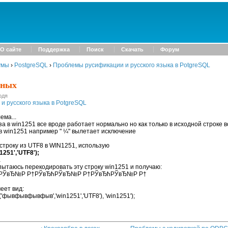
О сайте
Поддержка
Поиск
Скачать
Форум
умы
›
PostgreSQL
›
Проблемы русификации и русского языка в PotgreSQL
нных
одя
 русского языка в PotgreSQL
ема...
аза в win1251 все вроде работает нормально но как только в исходной строке 
в win1251 например " ¼" вылетает исключение
троку из UTF8 в WIN1251, использую
1251','UTF8');
a
 пытаюсь перекодировать эту строку win1251 и получаю:
РЎвЂ№Р Р†РЎвЂћРЎвЂ№Р Р†РЎвЂћРЎвЂ№Р Р†
еет вид:
t('фывфывфывфыв','win1251','UTF8'), 'win1251');