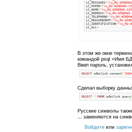
LC_MESSAGES
=
"ru_RU.WINDOWS
LC_PAPER
=
"ru_RU.WINDOWS-12
LC_NAME
=
"ru_RU.WINDOWS-125
LC_ADDRESS
=
"ru_RU.WINDOWS-
LC_TELEPHONE
=
"ru_RU.WINDOW
LC_MEASUREMENT
=
"ru_RU.WIND
LC_IDENTIFICATION
=
"ru_RU.W
LC_ALL
=
В этом же окне термин
командой psql <Имя БД
Ввел пароль, установи
SELECT
 odbclink
.
connect
(
'DSN
Сделал выборку данны
SELECT
*
FROM
 odbclink
.
query
Русские символы также
... заменяются на симв
Войдите
или
зареги