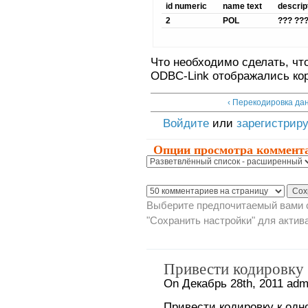
id numeric
name text
descrip
2
POL
??? ??
Что необходимо сделать, чт
ODBC-Link отображались кор
‹ Перекодировка да
Войдите
или
зарегистрир
Опции просмотра коммент
Выберите предпочитаемый вами с
"Сохранить настройки" для актив
Привести кодировку 
On Декабрь 28th, 2011 adm
Привести кодировку к одн