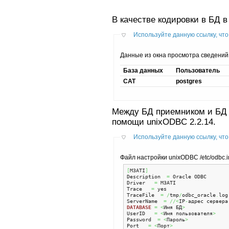
В качестве кодировки в БД 
Используйте данную ссылку, что
Данные из окна просмотра сведений
База данных
Пользователь
CAT
postgres
Между БД приемником и БД 
помощи unixODBC 2.2.14.
Используйте данную ссылку, что
Файл настройки unixODBC /etc/odbc.in
[
M3ATI
]
Description  
=
 Oracle ODBC  

Driver   
=
 M3ATI  

Trace   
=
 yes  

TraceFile  
=
/
tmp
/
odbc_oracle
.
log 
ServerName  
=
//<
IP
-
адрес сервера
DATABASE
=
<
Имя БД
>
UserID   
=
<
Имя пользователя
>
Password  
=
<
Пароль
>
Port   
=
<
Порт
>