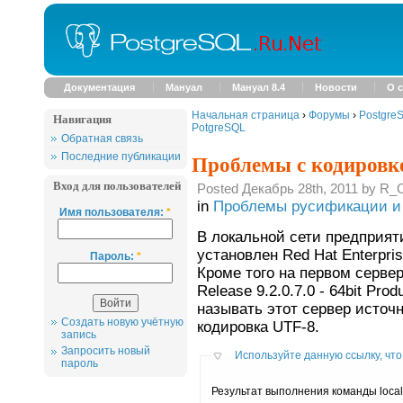
Документация
Мануал
Мануал 8.4
Новости
О с
Начальная страница
›
Форумы
›
Postgre
Навигация
PotgreSQL
Обратная связь
Проблемы с кодировк
Последние публикации
Вход для пользователей
Posted Декабрь 28th, 2011 by R_
in
Проблемы русификации и 
Имя пользователя:
*
В локальной сети предприят
установлен Red Hat Enterprise
Пароль:
*
Кроме того на первом сервере
Release 9.2.0.7.0 - 64bit Pro
называть этот сервер источ
Создать новую учётную
кодировка UTF-8.
запись
Запросить новый
Используйте данную ссылку, что
пароль
Результат выполнения команды local