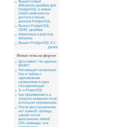
Вышел новый
dbExpress драйвер для
PostgreSQL и новые
Delphi компоненты
доступа к базам
данным PostgreSQL
Вышел PostgreSQL
ODBC драйвер
Кириллица в psql под
Windows
Вышел PostgreSQL 9.3
далее
Новые темы на форуме
Дата имеет тип данных
BIGINT
Репликация нескольких
баз и таблиц с
одинаковыми
названиями в одну
объединяющую.
1c и PotgreSQL
Как сформировать в
запросе название поля,
используя переменную.
После восстановления
нет нужной таблицы,
однако после
выполнения любой
DDL-команды, она