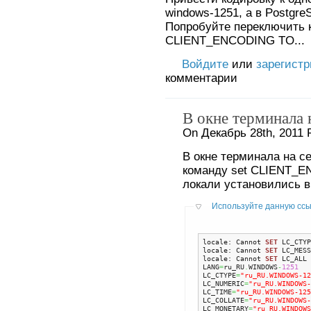
windows-1251, а в Postgre
Попробуйте переключить к
CLIENT_ENCODING TO...
Войдите
или
зарегист
комментарии
В окне терминала 
On Декабрь 28th, 2011 
В окне терминала на с
команду set CLIENT_E
локали установились 
Используйте данную ссыл
locale: Cannot 
SET
 LC_CTYP
locale: Cannot 
SET
 LC_MESS
locale: Cannot 
SET
 LC_ALL 
LANG
=
ru_RU
.
WINDOWS
-
1251
LC_CTYPE
=
"ru_RU.WINDOWS-12
LC_NUMERIC
=
"ru_RU.WINDOWS-
LC_TIME
=
"ru_RU.WINDOWS-125
LC_COLLATE
=
"ru_RU.WINDOWS-
LC_MONETARY
=
"ru_RU.WINDOWS