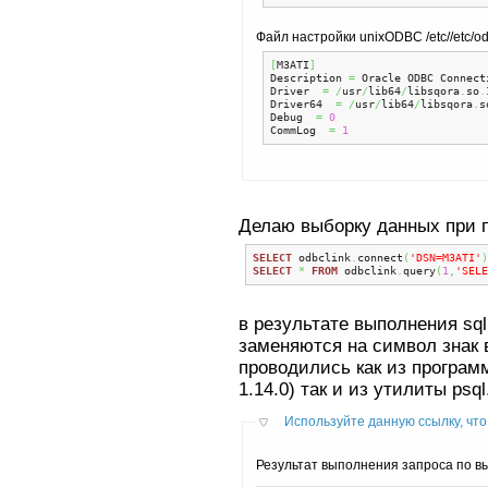
Файл настройки unixODBC /etc//etc/odbc
[
M3ATI
]
Description 
=
 Oracle ODBC Connecti
Driver  
=
/
usr
/
lib64
/
libsqora
.
so
.
Driver64  
=
/
usr
/
lib64
/
libsqora
.
s
Debug  
=
0
CommLog  
=
1
Делаю выборку данных при
SELECT
 odbclink
.
connect
(
'DSN=M3ATI'
)
SELECT
*
FROM
 odbclink
.
query
(
1
,
'SELE
в результате выполнения sq
заменяются на символ знак в
проводились как из програм
1.14.0) так и из утилиты psql
Используйте данную ссылку, что
Результат выполнения запроса по вы