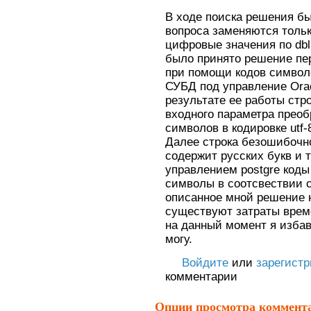
В ходе поиска решения бы
вопроса заменяются только
цифровые значения по dbl
было принято решение пер
при помощи кодов символов
СУБД под управление Ora
результате ее работы стро
входного параметра преобр
символов в кодировке utf-
Далее строка безошибочно 
содержит русских букв и 
управлением postgre коды
символы в соотсвествии с
описанное мной решение н
существуют затраты време
на данный момент я избав
могу.
Войдите
или
зарегист
комментарии
Опции просмотра коммент