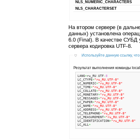
NLS_NUMERIC_CHARACTERS
NLS_CHARACTERSET
На втором сервере (в дальн
данных) установлена операц
6.0 (Final). В качестве СУБД
сервера кодировка UTF-8.
Используйте данную ссылку, что
Результат выполнения команды local
LANG
=
ru_RU
.
UTF
-
8
LC_CTYPE
=
"ru_RU.UTF-8"
LC_NUMERIC
=
"ru_RU.UTF-8"
LC_TIME
=
"ru_RU.UTF-8"
LC_COLLATE
=
"ru_RU.UTF-8"
LC_MONETARY
=
"ru_RU.UTF-8"
LC_MESSAGES
=
"ru_RU.UTF-8"
LC_PAPER
=
"ru_RU.UTF-8"
LC_NAME
=
"ru_RU.UTF-8"
LC_ADDRESS
=
"ru_RU.UTF-8"
LC_TELEPHONE
=
"ru_RU.UTF-8"
LC_MEASUREMENT
=
"ru_RU.UTF-8"
LC_IDENTIFICATION
=
"ru_RU.UTF-8"
LC_ALL
=