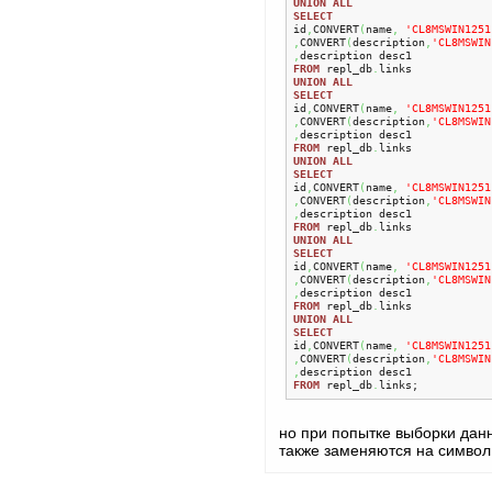
UNION
ALL
SELECT
id
,
CONVERT
(
name
,
'CL8MSWIN1251
,
CONVERT
(
description
,
'CL8MSWIN
,
FROM
 repl_db
.
UNION
ALL
SELECT
id
,
CONVERT
(
name
,
'CL8MSWIN1251
,
CONVERT
(
description
,
'CL8MSWIN
,
FROM
 repl_db
.
UNION
ALL
SELECT
id
,
CONVERT
(
name
,
'CL8MSWIN1251
,
CONVERT
(
description
,
'CL8MSWIN
,
FROM
 repl_db
.
UNION
ALL
SELECT
id
,
CONVERT
(
name
,
'CL8MSWIN1251
,
CONVERT
(
description
,
'CL8MSWIN
,
FROM
 repl_db
.
UNION
ALL
SELECT
id
,
CONVERT
(
name
,
'CL8MSWIN1251
,
CONVERT
(
description
,
'CL8MSWIN
,
FROM
 repl_db
.
links;
но при попытке выборки данн
также заменяются на символ 