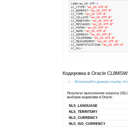
LANG
=
en_US
.
UTF
-
8
LC_CTYPE
=
"en_US.UTF-8"
LC_NUMERIC
=
"en_US.UTF-8"
LC_TIME
=
"en_US.UTF-8"
LC_COLLATE
=
"en_US.UTF-8"
LC_MONETARY
=
"en_US.UTF-8"
LC_MESSAGES
=
"en_US.UTF-8"
LC_PAPER
=
"en_US.UTF-8"
LC_NAME
=
"en_US.UTF-8"
LC_ADDRESS
=
"en_US.UTF-8"
LC_TELEPHONE
=
"en_US.UTF-8"
LC_MEASUREMENT
=
"en_US.UTF-8"
LC_IDENTIFICATION
=
"en_US.UTF-8"
LC_ALL
=
Кодировка в Oracle CL8MSW
Используйте данную ссылку, что
Результат выполнения запроса (S
выборке кодировки в Oracle:
NLS_LANGUAGE
NLS_TERRITORY
NLS_CURRENCY
NLS_ISO_CURRENCY