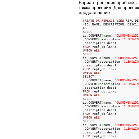
Вариант решения проблемы 
также проверил. Для провер
представление:
CREATE
OR
REPLACE
VIEW
 REPL_DB
(
ID
,
 NAME
,
 DESCRIPTION
,
 DESC1
)
AS
SELECT
id
,
CONVERT
(
name
,
'CL8MSWIN1251
,
CONVERT
(
description
,
'CL8MSWIN
,
FROM
 repl_db
.
UNION
ALL
SELECT
id
,
CONVERT
(
name
,
'CL8MSWIN1251
,
CONVERT
(
description
,
'CL8MSWIN
,
FROM
 repl_db
.
UNION
ALL
SELECT
id
,
CONVERT
(
name
,
'CL8MSWIN1251
,
CONVERT
(
description
,
'CL8MSWIN
,
FROM
 repl_db
.
UNION
ALL
SELECT
id
,
CONVERT
(
name
,
'CL8MSWIN1251
,
CONVERT
(
description
,
'CL8MSWIN
,
FROM
 repl_db
.
UNION
ALL
SELECT
id
,
CONVERT
(
name
,
'CL8MSWIN1251
,
CONVERT
(
description
,
'CL8MSWIN
,
FROM
 repl_db
.