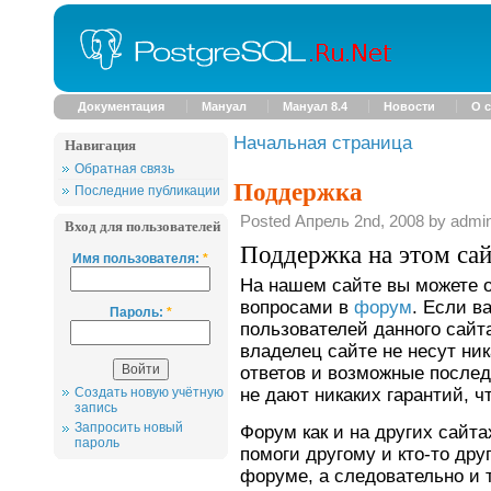
Документация
Мануал
Мануал 8.4
Новости
О с
Начальная страница
Навигация
Обратная связь
Поддержка
Последние публикации
Posted Апрель 2nd, 2008 by admi
Вход для пользователей
Поддержка на этом сай
Имя пользователя:
*
На нашем сайте вы можете о
вопросами в
форум
. Если в
Пароль:
*
пользователей данного сайт
владелец сайте не несут ни
ответов и возможные послед
Создать новую учётную
не дают никаких гарантий, ч
запись
Запросить новый
Форум как и на других сайта
пароль
помоги другому и кто-то дру
форуме, а следовательно и 