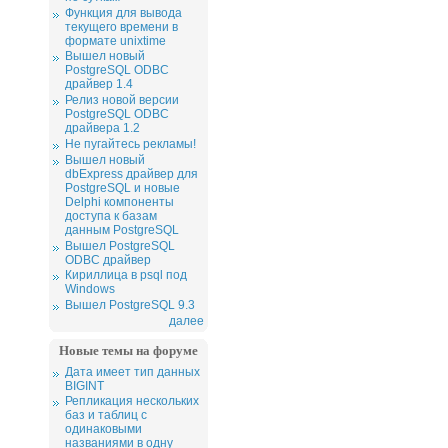
Функция для вывода
текущего времени в
формате unixtime
Вышел новый
PostgreSQL ODBC
драйвер 1.4
Релиз новой версии
PostgreSQL ODBC
драйвера 1.2
Не пугайтесь рекламы!
Вышел новый
dbExpress драйвер для
PostgreSQL и новые
Delphi компоненты
доступа к базам
данным PostgreSQL
Вышел PostgreSQL
ODBC драйвер
Кириллица в psql под
Windows
Вышел PostgreSQL 9.3
далее
Новые темы на форуме
Дата имеет тип данных
BIGINT
Репликация нескольких
баз и таблиц с
одинаковыми
названиями в одну