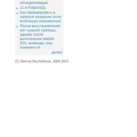
объединяющую.
1c и PotgreSQL
Как сформировать в
запросе название поля,
используя переменную.
После восстановления
нет нужной таблицы,
однако после
выполнения любой
DDL-команды, она
появляется
далее
(С) Виктор Вислобоков, 2008-2023