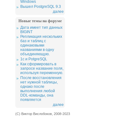
Windows
Вышел PostgreSQL 9.3
далее
Новые темы на форуме
Дата имеет тип данных
BIGINT
Репликация нескольких
баз и таблиц с
одинаковыми
названиями в одну
объединяющую.
1c и PotgreSQL
Как сформировать в
запросе название поля,
используя переменную.
После восстановления
нет нужной таблицы,
однако после
выполнения любой
DDL-команды, она
появляется
далее
(С) Виктор Вислобоков, 2008-2023