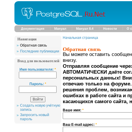
Документация
Мануал
Мануал 8.4
Новости
О с
Начальная страница
Навигация
Обратная связь
Обратная связь
Последние публикации
Вы можете оставить сообщен
внизу.
Вход для пользователей
Отправляя сообщение чере
Имя пользователя:
*
АВТОМАТИЧЕСКИ даёте согл
персональных данных!
Вни
отвечаю только на форуме.
Пароль:
*
решения проблем, возника
ошибках в работе сайта и 
касающихся самого сайта, н
Создать новую учётную
запись
Ваше имя:
*
Запросить новый
пароль
Ваш E-mail адрес:
*