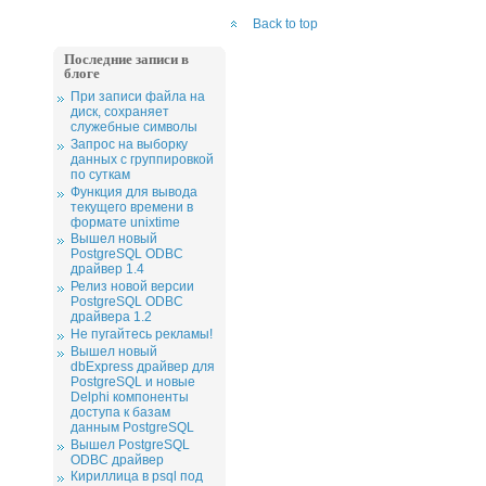
Back to top
Последние записи в
блоге
При записи файла на
диск, сохраняет
служебные символы
Запрос на выборку
данных с группировкой
по суткам
Функция для вывода
текущего времени в
формате unixtime
Вышел новый
PostgreSQL ODBC
драйвер 1.4
Релиз новой версии
PostgreSQL ODBC
драйвера 1.2
Не пугайтесь рекламы!
Вышел новый
dbExpress драйвер для
PostgreSQL и новые
Delphi компоненты
доступа к базам
данным PostgreSQL
Вышел PostgreSQL
ODBC драйвер
Кириллица в psql под