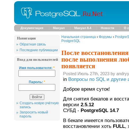
Документация
Мануал
Мануал 8.4
Новости
О с
Начальная страница
›
Форумы
›
Postgre
Навигация
PostgreSQL
Обратная связь
После восстановления
Последние публикации
после выполнения лю
Вход для пользователей
появляется
Имя пользователя:
*
Posted Июль 27th, 2023 by andry
in
Вопросы по SQL и другие 
Пароль:
*
Доброе время суток!
Для снятия бекапов и восс
Создать новую учётную
версии
2.5.12
запись
СУБД -
PostgreSQL 14.7
Запросить новый
пароль
В бекапе имеется пользовате
восстановлении хоть
FULL
,