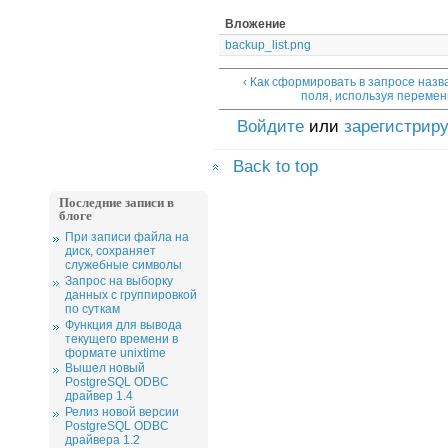
Вложение
backup_list.png
‹ Как сформировать в запросе назв
поля, используя перемен
Войдите
или
зарегистрир
Back to top
Последние записи в
блоге
При записи файла на
диск, сохраняет
служебные символы
Запрос на выборку
данных с группировкой
по суткам
Функция для вывода
текущего времени в
формате unixtime
Вышел новый
PostgreSQL ODBC
драйвер 1.4
Релиз новой версии
PostgreSQL ODBC
драйвера 1.2