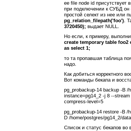
ее file node id присутствует 
при подключении к СУБД он 
простой селект из нее или 
pg_relation_filepath('foo')
. 
3720450);
выдает NULL.
Но если, к примеру, выполни
create temporary table foo2
as select 1;
то та пропавшая таблица по
надо.
Как добиться корректного в
Вот команды бекапа и восст
pg_probackup-14 backup -B /h
instance=pg14_2 -j 8 --stream 
compress-level=5
pg_probackup-14 restore -B /h
D /home/postgres/pg14_2/data
Список и статус бекапов во 