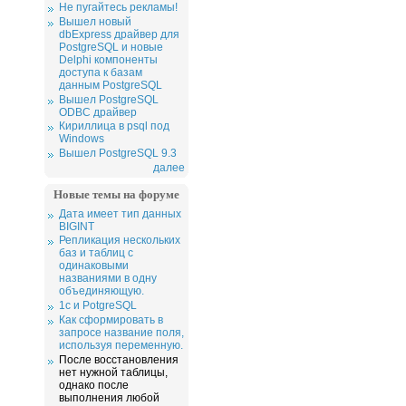
Не пугайтесь рекламы!
Вышел новый
dbExpress драйвер для
PostgreSQL и новые
Delphi компоненты
доступа к базам
данным PostgreSQL
Вышел PostgreSQL
ODBC драйвер
Кириллица в psql под
Windows
Вышел PostgreSQL 9.3
далее
Новые темы на форуме
Дата имеет тип данных
BIGINT
Репликация нескольких
баз и таблиц с
одинаковыми
названиями в одну
объединяющую.
1c и PotgreSQL
Как сформировать в
запросе название поля,
используя переменную.
После восстановления
нет нужной таблицы,
однако после
выполнения любой