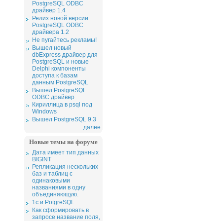
PostgreSQL ODBC
драйвер 1.4
Релиз новой версии
PostgreSQL ODBC
драйвера 1.2
Не пугайтесь рекламы!
Вышел новый
dbExpress драйвер для
PostgreSQL и новые
Delphi компоненты
доступа к базам
данным PostgreSQL
Вышел PostgreSQL
ODBC драйвер
Кириллица в psql под
Windows
Вышел PostgreSQL 9.3
далее
Новые темы на форуме
Дата имеет тип данных
BIGINT
Репликация нескольких
баз и таблиц с
одинаковыми
названиями в одну
объединяющую.
1c и PotgreSQL
Как сформировать в
запросе название поля,