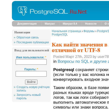
Документация
Мануал
Мануал 8.4
Новости
О с
Начальная страница
›
Форумы
›
Postgre
Навигация
PostgreSQL
Обратная связь
Как найти значения в 
Последние публикации
отличной от UTF-8
Вход для пользователей
Posted Март 27th, 2023 by user78
Имя пользователя:
*
in
Вопросы по SQL и другие 
Postgresql
сохраняет строки
Пароль:
*
(если только у вас колонка 
конвертировать входное зна
Создать новую учётную
Таким образом, в базе появ
запись
разных языках вроде турецко
Запросить новый
логов, так как логи собираю
пароль
выполнить автоматическое 
символы или знаки вопроса.