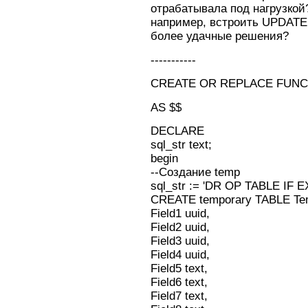
отрабатывала под нагрузкой?
например, встроить UPDATE 
более удачные решения?
-----------
CREATE OR REPLACE FUNCTI
AS $$
DECLARE
sql_str text;
begin
--Создание temp
sql_str := 'DR OP TABLE IF 
CREATE temporary TABLE Te
Field1 uuid,
Field2 uuid,
Field3 uuid,
Field4 uuid,
Field5 text,
Field6 text,
Field7 text,