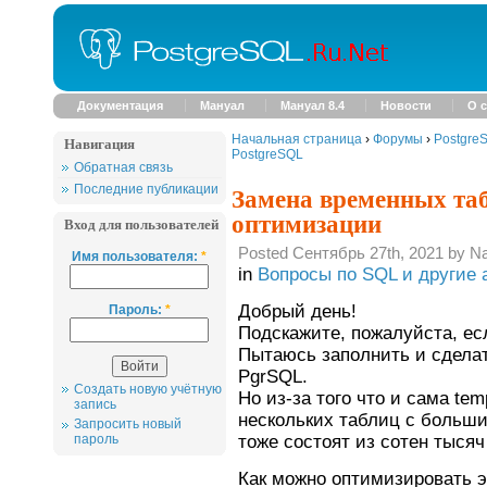
Документация
Мануал
Мануал 8.4
Новости
О с
Начальная страница
›
Форумы
›
Postgre
Навигация
PostgreSQL
Обратная связь
Замена временных та
Последние публикации
оптимизации
Вход для пользователей
Posted Сентябрь 27th, 2021 by N
Имя пользователя:
*
in
Вопросы по SQL и другие 
Добрый день!
Пароль:
*
Подскажите, пожалуйста, есл
Пытаюсь заполнить и сделат
PgrSQL.
Создать новую учётную
Но из-за того что и сама te
запись
нескольких таблиц с больши
Запросить новый
тоже состоят из сотен тысяч
пароль
Как можно оптимизировать э