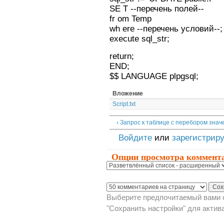
SE T --перечень полей--
fr om Temp
wh ere --перечень условий--;
execute sql_str;
return;
END;
$$ LANGUAGE plpgsql;
Вложение
Script.txt
‹ Запрос к таблице с перебором знач
Войдите
или
зарегистрир
Опции просмотра коммент
Выберите предпочитаемый вами с
"Сохранить настройки" для актив