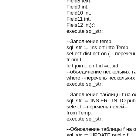
Field8 text,
Field9 int,
Field10 int,
Field11 int,
Fiels12 int);';
execute sql_str;
--Заполнение temp
sql_str := 'ins ert into Temp
sel ect distinct on (-- перечен
fr om t
left join c on t.id =c.uid
--объединение нескольких та
where --перечень нескольких
execute sql_str;
--Заполнение таблицы t на о
sql_str := 'INS ERT IN TO publ
sele ct --перечень полей--
from Temp;
execute sql_str;
--Обновление таблицы f на 
sql_str := 'UPDATE public.f