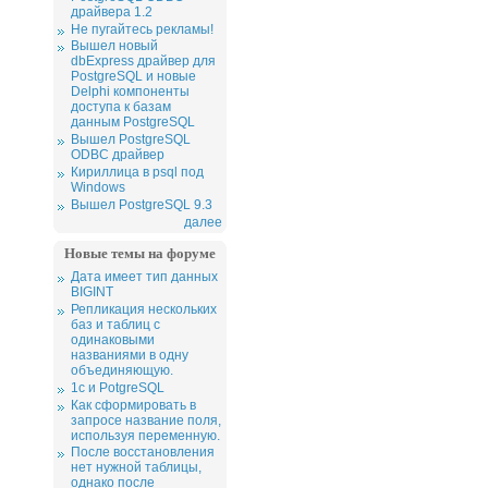
драйвера 1.2
Не пугайтесь рекламы!
Вышел новый
dbExpress драйвер для
PostgreSQL и новые
Delphi компоненты
доступа к базам
данным PostgreSQL
Вышел PostgreSQL
ODBC драйвер
Кириллица в psql под
Windows
Вышел PostgreSQL 9.3
далее
Новые темы на форуме
Дата имеет тип данных
BIGINT
Репликация нескольких
баз и таблиц с
одинаковыми
названиями в одну
объединяющую.
1c и PotgreSQL
Как сформировать в
запросе название поля,
используя переменную.
После восстановления
нет нужной таблицы,
однако после