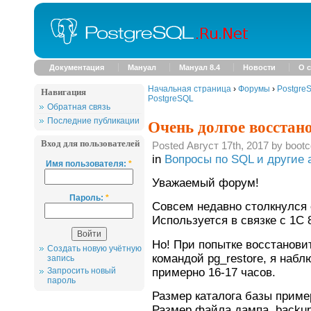
Документация
Мануал
Мануал 8.4
Новости
О с
Начальная страница
›
Форумы
›
Postgre
Навигация
PostgreSQL
Обратная связь
Очень долгое восстан
Последние публикации
Вход для пользователей
Posted Август 17th, 2017 by bootc
in
Вопросы по SQL и другие 
Имя пользователя:
*
Уважаемый форум!
Пароль:
*
Совсем недавно столкнулся 
Используется в связке с 1C 
Но! При попытке восстанови
Создать новую учётную
командой pg_restore, я наб
запись
примерно 16-17 часов.
Запросить новый
пароль
Размер каталога базы приме
Размер файла дампа .backup