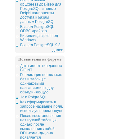
dbExpress драйвер для
PostgreSQL и новые
Delphi компоненты
доступа к базам
данным PostgreSQL
Вышел PostgreSQL
ODBC драйвер
Кириллица в psql под
Windows
Вышел PostgreSQL 9.3
далее
Новые темы на форуме
Дата имеет тип данных
BIGINT
Репликация нескольких
баз и таблиц с
одинаковыми
названиями в одну
объединяющую.
1c и PotgreSQL
Как сформировать в
запросе название поля,
используя переменную.
После восстановления
нет нужной таблицы,
однако после
выполнения любой
DDL-команды, она
появляется