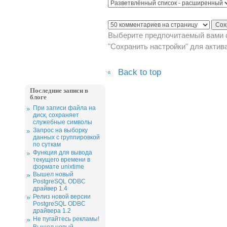
Выберите предпочитаемый вами с
"Сохранить настройки" для актив
Back to top
Последние записи в
блоге
При записи файла на
диск, сохраняет
служебные символы
Запрос на выборку
данных с группировкой
по суткам
Функция для вывода
текущего времени в
формате unixtime
Вышел новый
PostgreSQL ODBC
драйвер 1.4
Релиз новой версии
PostgreSQL ODBC
драйвера 1.2
Не пугайтесь рекламы!
Вышел новый