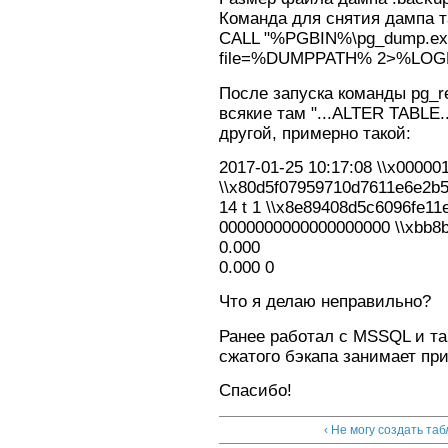
Команда для снятия дампа та
CALL "%PGBIN%\pg_dump.exe"
file=%DUMPPATH% 2>%LO
После запуска команды pg_r
всякие там "...ALTER TABLE..
другой, примерно такой:
2017-01-25 10:17:08 \\x00000
\\x80d5f07959710d7611e6e2b
14 t 1 \\x8e89408d5c6096fe1
0000000000000000000 \\xbb8
0.000
0.000 0
Что я делаю неправильно?
Ранее работал с MSSQL и та
сжатого бэкапа занимает пр
Спасибо!
‹ Не могу создать та