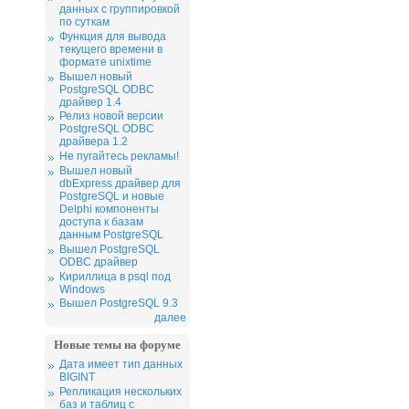
данных с группировкой
по суткам
Функция для вывода
текущего времени в
формате unixtime
Вышел новый
PostgreSQL ODBC
драйвер 1.4
Релиз новой версии
PostgreSQL ODBC
драйвера 1.2
Не пугайтесь рекламы!
Вышел новый
dbExpress драйвер для
PostgreSQL и новые
Delphi компоненты
доступа к базам
данным PostgreSQL
Вышел PostgreSQL
ODBC драйвер
Кириллица в psql под
Windows
Вышел PostgreSQL 9.3
далее
Новые темы на форуме
Дата имеет тип данных
BIGINT
Репликация нескольких
баз и таблиц с