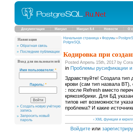
Документация
Мануал
Мануал 8.4
Новости
О с
Начальная страница
›
Форумы
›
Postgre
Навигация
PotgreSQL
Обратная связь
Кодировка при создан
Последние публикации
Вход для пользователей
Posted Апрель 15th, 2017 by Cora
in
Проблемы русификации и 
Имя пользователя:
*
Здравствуйте! Создала тип 
крови (сам тип назвала BT),
Пароль:
*
: после Refresh вместо пере
крякозябрики. Для БД указан
типов нет возможности указа
Создать новую учётную
проблема? И какие источник
запись
Запросить новый
‹ XML функции и кирил
пароль
Войдите
или
зарегистрир