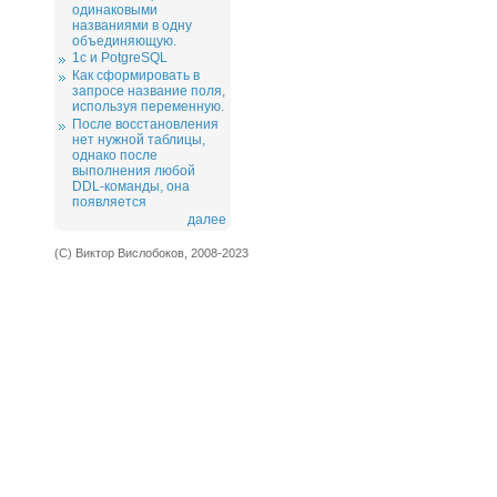
одинаковыми
названиями в одну
объединяющую.
1c и PotgreSQL
Как сформировать в
запросе название поля,
используя переменную.
После восстановления
нет нужной таблицы,
однако после
выполнения любой
DDL-команды, она
появляется
далее
(С) Виктор Вислобоков, 2008-2023