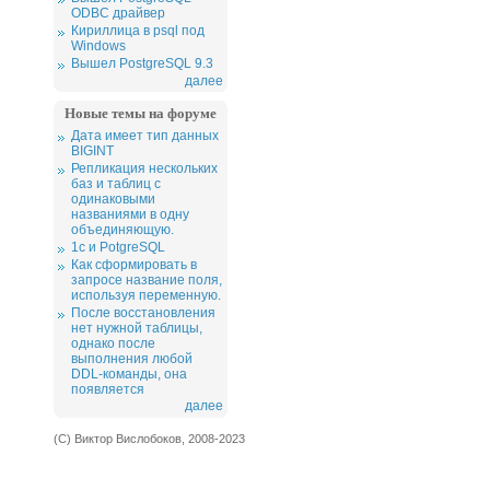
ODBC драйвер
Кириллица в psql под
Windows
Вышел PostgreSQL 9.3
далее
Новые темы на форуме
Дата имеет тип данных
BIGINT
Репликация нескольких
баз и таблиц с
одинаковыми
названиями в одну
объединяющую.
1c и PotgreSQL
Как сформировать в
запросе название поля,
используя переменную.
После восстановления
нет нужной таблицы,
однако после
выполнения любой
DDL-команды, она
появляется
далее
(С) Виктор Вислобоков, 2008-2023