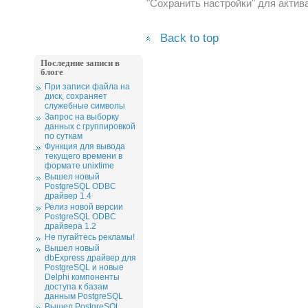
"Сохранить настройки" для актив
Back to top
Последние записи в
блоге
При записи файла на
диск, сохраняет
служебные символы
Запрос на выборку
данных с группировкой
по суткам
Функция для вывода
текущего времени в
формате unixtime
Вышел новый
PostgreSQL ODBC
драйвер 1.4
Релиз новой версии
PostgreSQL ODBC
драйвера 1.2
Не пугайтесь рекламы!
Вышел новый
dbExpress драйвер для
PostgreSQL и новые
Delphi компоненты
доступа к базам
данным PostgreSQL
Вышел PostgreSQL