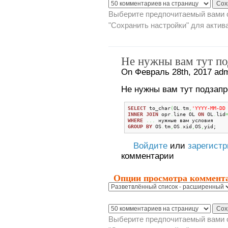
Выберите предпочитаемый вами с
"Сохранить настройки" для актив
Не нужны вам тут по
On Февраль 28th, 2017 adm
Не нужны вам тут подзапр
SELECT
 to_char
(
OL
.
tm
,
'YYYY-MM-DD
INNER
JOIN
 opr
.
line OL 
ON
 OL
.
lid
WHERE
...
GROUP
BY
 OS
.
tm
,
OS
.
xid
,
OS
,
yid;
Войдите
или
зарегист
комментарии
Опции просмотра коммент
Выберите предпочитаемый вами с