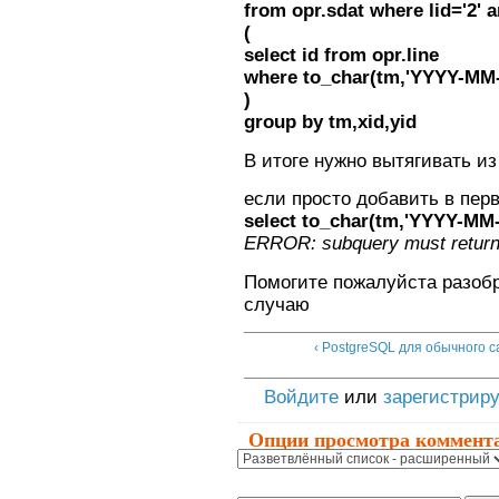
from opr.sdat where lid='2' a
(
select id from opr.line
where to_char(tm,'YYYY-MM-D
)
group by tm,xid,yid
В итоге нужно вытягивать из 
если просто добавить в пер
select to_char(tm,'YYYY-MM
ERROR: subquery must return
Помогите пожалуйста разобр
случаю
‹ PostgreSQL для обычного с
Войдите
или
зарегистрир
Опции просмотра коммент