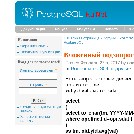
Документация
Мануал
Мануал 8.4
Новости
О с
Начальная страница
›
Форумы
›
Postgre
Навигация
PostgreSQL
Обратная связь
Вложенный подзапрос
Последние публикации
Вход для пользователей
Posted Февраль 27th, 2017 by ondr
in
Вопросы по SQL и другие 
Имя пользователя:
*
Есть запрос который делает
tm - из opr.line
Пароль:
*
xid,yid,val - из opr.sdat
select
(
Создать новую учётную
запись
select to_char(tm,'YYYY-MM-
Запросить новый
where opr.line.lid=opr.sdat.li
пароль
)
as tm, xid,yid,avg(val)