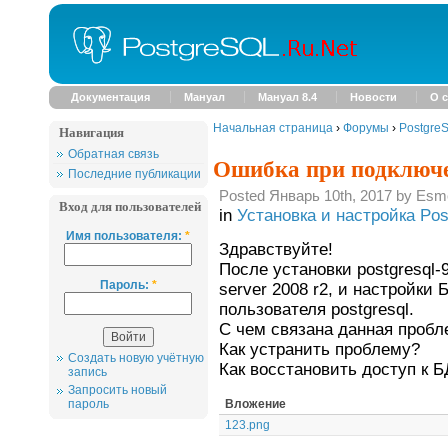
Документация
Мануал
Мануал 8.4
Новости
О с
Начальная страница
›
Форумы
›
Postgre
Навигация
Обратная связь
Ошибка при подключен
Последние публикации
Posted Январь 10th, 2017 by Esm
Вход для пользователей
in
Установка и настройка Po
Имя пользователя:
*
Здравствуйте!
После установки postgresql-
Пароль:
*
server 2008 r2, и настройки 
пользователя postgresql.
С чем связана данная пробл
Как устранить проблему?
Создать новую учётную
Как восстановить доступ к Б
запись
Запросить новый
Вложение
пароль
123.png