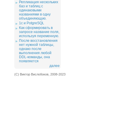
Репликация нескольких
баз и таблиц с
одинаковыми
названиями в одну
объединяющую.
1c и PotgreSQL
Как сформировать в
запросе название поля,
используя переменную.
После восстановления
нет нужной таблицы,
однако после
выполнения любой
DDL-команды, она
появляется
далее
(С) Виктор Вислобоков, 2008-2023