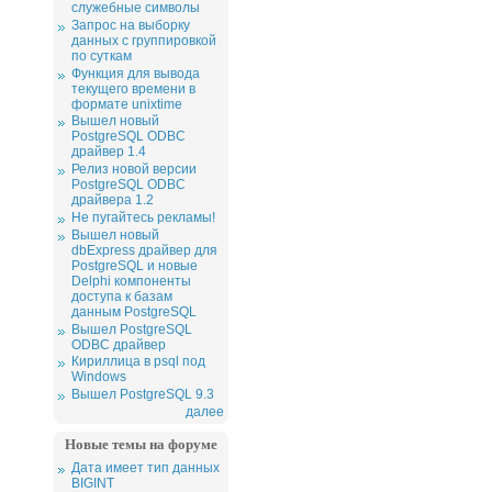
служебные символы
Запрос на выборку
данных с группировкой
по суткам
Функция для вывода
текущего времени в
формате unixtime
Вышел новый
PostgreSQL ODBC
драйвер 1.4
Релиз новой версии
PostgreSQL ODBC
драйвера 1.2
Не пугайтесь рекламы!
Вышел новый
dbExpress драйвер для
PostgreSQL и новые
Delphi компоненты
доступа к базам
данным PostgreSQL
Вышел PostgreSQL
ODBC драйвер
Кириллица в psql под
Windows
Вышел PostgreSQL 9.3
далее
Новые темы на форуме
Дата имеет тип данных
BIGINT