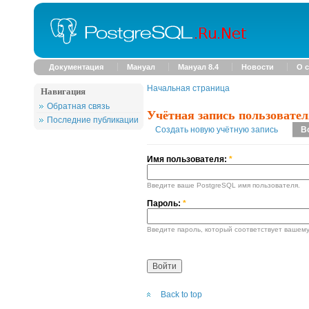
Документация
Мануал
Мануал 8.4
Новости
О с
Начальная страница
Навигация
Обратная связь
Учётная запись пользовател
Последние публикации
Создать новую учётную запись
В
Имя пользователя:
*
Введите ваше PostgreSQL имя пользователя.
Пароль:
*
Введите пароль, который соответствует вашему
Back to top