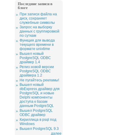
Последние записи в
блоге
При записи файла на
диск, сохраняет
служебные символы
Запрос на выборку
данных с группировкой
по суткам
Функция для вывода
текущего времени в
формате unixtime
Вышел новый
PostgreSQL ODBC
драйвер 1.4
Релиз новой версии
PostgreSQL ODBC
драйвера 1.2
Не пугайтесь рекламы!
Вышел новый
dbExpress драйвер для
PostgreSQL и новые
Delphi компоненты
доступа к базам
данным PostgreSQL
Вышел PostgreSQL
ODBC драйвер
Кириллица в psql под
Windows
Вышел PostgreSQL 9.3
далее