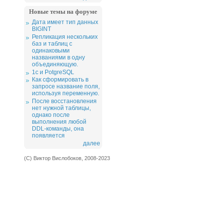
Новые темы на форуме
Дата имеет тип данных
BIGINT
Репликация нескольких
баз и таблиц с
одинаковыми
названиями в одну
объединяющую.
1c и PotgreSQL
Как сформировать в
запросе название поля,
используя переменную.
После восстановления
нет нужной таблицы,
однако после
выполнения любой
DDL-команды, она
появляется
далее
(С) Виктор Вислобоков, 2008-2023