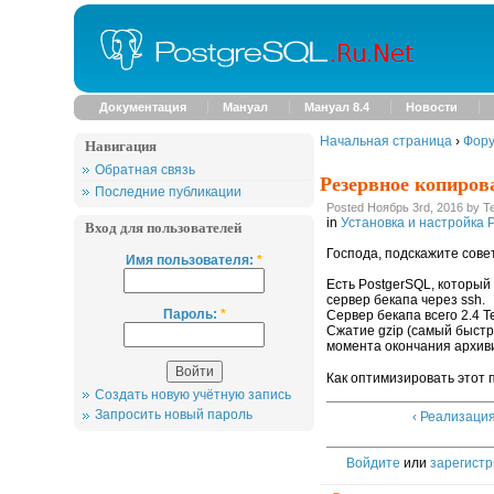
Документация
Мануал
Мануал 8.4
Новости
Начальная страница
›
Фор
Навигация
Обратная связь
Резервное копиров
Последние публикации
Posted Ноябрь 3rd, 2016 by T
in
Установка и настройка 
Вход для пользователей
Господа, подскажите сове
Имя пользователя:
*
Есть PostgerSQL, который
сервер бекапа через ssh.
Пароль:
*
Сервер бекапа всего 2.4 Т
Сжатие gzip (самый быстр
момента окончания архив
Как оптимизировать этот 
Создать новую учётную запись
Запросить новый пароль
‹ Реализаци
Войдите
или
зарегистр