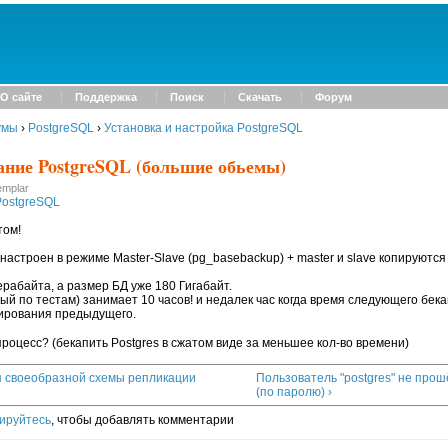
О сайте
Поддержка
Поиск
Скачать
Форум
умы
›
PostgreSQL
›
Установка и настройка PostgreSQL
ание PostgreSQL (большие обьемы)
emplar
PostgreSQL
том!
 настроен в режиме Master-Slave (pg_basebackup) + master и slave копируютс
ерабайта, а размер БД уже 180 Гигабайт.
ый по тестам) занимает 10 часов! и недалек час когда время следующего бек
ирования предыдущего.
процесс? (бекапить Postgres в сжатом виде за меньшее кол-во времени)
я своеобразной схемы репликации
Пользователь "postgres" не про
(по паролю) ›
ируйтесь
, чтобы добавлять комментарии