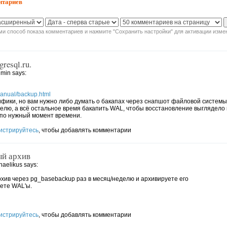
нтариев
и способ показа комментариев и нажмите "Сохранить настройки" для активации изме
gresql.ru.
min says:
/manual/backup.html
фики, но вам нужно либо думать о бакапах через снапшот файловой системы
делю, а всё остальное время бакапить WAL, чтобы восстановление выглядело 
 по нужный момент времени.
истрируйтесь
, чтобы добавлять комментарии
ый архив
aelikus says:
хив через pg_basebackup раз в месяц/неделю и архивируете его
ете WAL'ы.
истрируйтесь
, чтобы добавлять комментарии