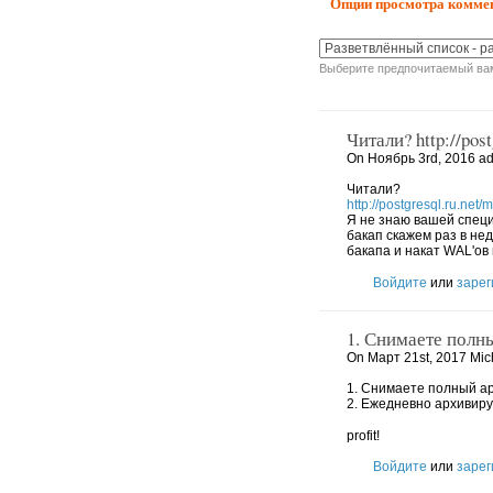
Опции просмотра комме
Выберите предпочитаемый вам
Читали? http://post
On Ноябрь 3rd, 2016 ad
Читали?
http://postgresql.ru.net
Я не знаю вашей специ
бакап скажем раз в не
бакапа и накат WAL'ов
Войдите
или
зарег
1. Снимаете полн
On Март 21st, 2017 Mich
1. Снимаете полный ар
2. Ежедневно архивиру
profit!
Войдите
или
зарег