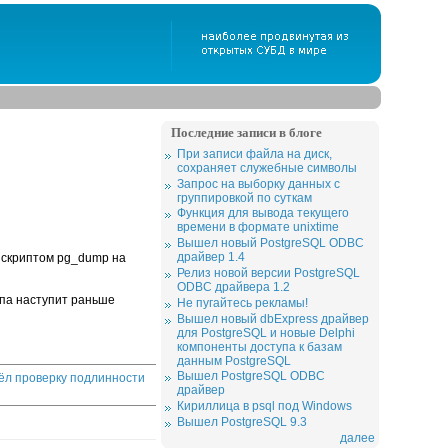
Последние записи в блоге
При записи файла на диск,
сохраняет служебные символы
Запрос на выборку данных с
группировкой по суткам
Функция для вывода текущего
времени в формате unixtime
Вышел новый PostgreSQL ODBC
драйвер 1.4
я скриптом pg_dump на
Релиз новой версии PostgreSQL
ODBC драйвера 1.2
апа наступит раньше
Не пугайтесь рекламы!
Вышел новый dbExpress драйвер
для PostgreSQL и новые Delphi
компоненты доступа к базам
данным PostgreSQL
Вышел PostgreSQL ODBC
шёл проверку подлинности
драйвер
Кириллица в psql под Windows
Вышел PostgreSQL 9.3
далее