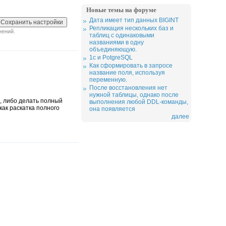
Новые темы на форуме
Дата имеет тип данных BIGINT
Репликация нескольких баз и
нений.
таблиц с одинаковыми
названиями в одну
объединяющую.
1c и PotgreSQL
Как сформировать в запросе
название поля, используя
переменную.
После восстановления нет
нужной таблицы, однако после
, либо делать полный
выполнения любой DDL-команды,
как раскатка полного
она появляется
далее