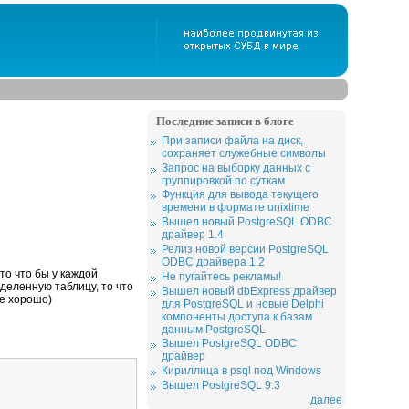
Последние записи в блоге
При записи файла на диск,
сохраняет служебные символы
Запрос на выборку данных с
группировкой по суткам
Функция для вывода текущего
времени в формате unixtime
Вышел новый PostgreSQL ODBC
драйвер 1.4
Релиз новой версии PostgreSQL
ODBC драйвера 1.2
то что бы у каждой
Не пугайтесь рекламы!
деленную таблицу, то что
Вышел новый dbExpress драйвер
се хорошо)
для PostgreSQL и новые Delphi
компоненты доступа к базам
данным PostgreSQL
Вышел PostgreSQL ODBC
драйвер
Кириллица в psql под Windows
Вышел PostgreSQL 9.3
далее