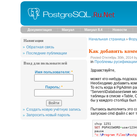
Документация
Мануал
Мануал 8.4
Новости
Начальная страница
›
Фор
Навигация
Обратная связь
Как добавить комм
Последние публикации
Posted Отктябрь 30th, 2014 b
in
Проблемы русификации и
Вход для пользователей
Здравствуйте,
Имя пользователя:
*
может кто-нибудь подсказ
Необходимо добавить комм
Пароль:
*
То есть когда в PgAdmin р
“Servers\Databases\имя мо
таблицы в списке «Table,
бы у каждого столбца был
Пытаюсь выполнить это с
Создать новую учётную запись
запускаю cmd файл с вот 
Запросить новый пароль
SET
 PGPASSWORD
=
user1234

"c:
\P
rogram Files
\P
ostg