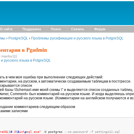
О сайте
Поддержка
Поиск
Скачать
Форум
умы
›
PostgreSQL
›
Проблемы русификации и русского языка в PotgreSQL
ентарии в Pgadmin
y maxfox111
 русского языка в PotgreSQL
ать в чем моя ошибка при выполнении следующих действий:
ентарии, на русском, к автоматически создаваемым таблицам в постгрессе.
аскрывается список
ей базы \Schemas\ имя моей схемы \” и выделяется список созданных таблиц, 
 Owner, Comment» был комментарий на русском языке. И когда выделяешь опре
 комментарий на русском языке. (Комментарии на английском получаются и в
оздание комментариев следующим образом
такими записями
reSQL
\9
.3
\b
in
\p
sql.exe"
-
U postgres 
--no-password -f settings11.sql