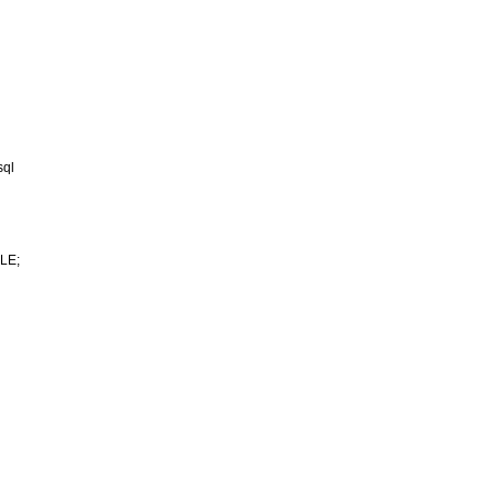
sql
LE;