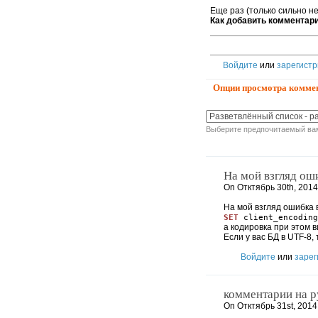
Еще раз (только сильно не
Как добавить комментари
Войдите
или
зарегистр
Опции просмотра комме
Выберите предпочитаемый вам
На мой взгляд оши
On Отктябрь 30th, 2014
На мой взгляд ошибка в
SET
client_encoding
а кодировка при этом 
Если у вас БД в UTF-8,
Войдите
или
зарег
комментарии на р
On Отктябрь 31st, 2014