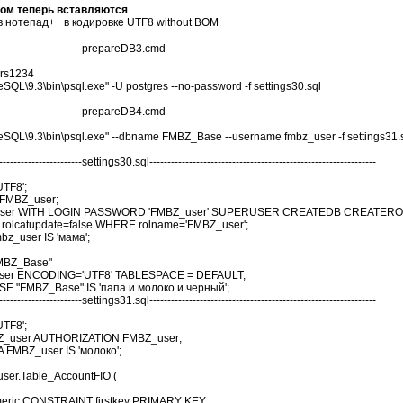
ком теперь вставляются
 нотепад++ в кодировке UTF8 without BOM
-------------------------prepareDB3.cmd---------------------------------------------------------------
rs1234
eSQL\9.3\bin\psql.exe" -U postgres --no-password -f settings30.sql
-------------------------prepareDB4.cmd---------------------------------------------------------------
reSQL\9.3\bin\psql.exe" --dbname FMBZ_Base --username fmbz_user -f settings31.
------------------------settings30.sql---------------------------------------------------------------
UTF8';
FMBZ_user;
ser WITH LOGIN PASSWORD 'FMBZ_user' SUPERUSER CREATEDB CREATERO
rolcatupdate=false WHERE rolname='FMBZ_user';
_user IS 'мама';
MBZ_Base"
r ENCODING='UTF8' TABLESPACE = DEFAULT;
"FMBZ_Base" IS 'папа и молоко и черный';
------------------------settings31.sql---------------------------------------------------------------
UTF8';
user AUTHORIZATION FMBZ_user;
MBZ_user IS 'молоко';
er.Table_AccountFIO (
umeric CONSTRAINT firstkey PRIMARY KEY,