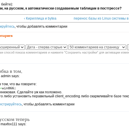
 бейте):
и, на русском, к автоматически создаваемым таблицам в постгрессе?
‹ Кириллица и bytea
перенос базы из Linux системы в
ируйтесь
, чтобы добавлять комментарии
нтариев
и способ показа комментариев и нажмите "Сохранить настройки" для активации изме
бка в том,
 admin says:
 том, что вы говорите:
=
win866;
винюковая. Сделайте уж как положено.
 то либо установить перавильный client_encoding либо скармливайте базе текс
истрируйтесь
, чтобы добавлять комментарии
усском теперь
 maxfox111 says: