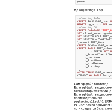
pause
где код settings11.sql
--Creating Role
CREATE
 ROLE FMBZ_user 
W
UPDATE
 pg_authid 
SET
 ro
--Creating DB
CREATE
DATABASE
"FMBZ_B
SET
 client_encoding
=
SET
SET
 SESSION AUTHORIZATI
CREATE
CREATE
TABLE
 FMBZ_schem
	id SERIAL 
NOT
N
    id_AccountIdentifie
    id_LastName        
    id_FirstName       
    id_MiddleName      
)
ALTER
TABLE
 FMBZ_schema
COMMENT 
ON
TABLE
 fmbz_s
Сам sql файл в нотепад++
Если sql файл в кодировк
в комментариях к таблице
Если sql файл в кодировке
происходит ошибка
psql:settings11.sql:46: ERR
IN1252" has no equivalent 
хотя создается база, схем