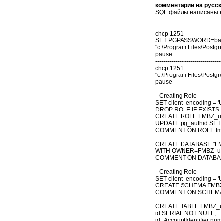
комментарии на русс
SQL файлы написаны в
-------------------------------
chcp 1251
SET PGPASSWORD=ba
"c:\Program Files\Postgr
pause
-------------------------------
chcp 1251
"c:\Program Files\Postg
pause
--------------------------------
--Creating Role
SET client_encoding = '
DROP ROLE IF EXISTS 
CREATE ROLE FMBZ_u
UPDATE pg_authid SET 
COMMENT ON ROLE fmbz
CREATE DATABASE "F
WITH OWNER=FMBZ_use
COMMENT ON DATABASE 
--------------------------------
--Creating Role
SET client_encoding = '
CREATE SCHEMA FMBZ_
COMMENT ON SCHEMA F
CREATE TABLE FMBZ_us
id SERIAL NOT NULL,
id_AccountIdentifier n