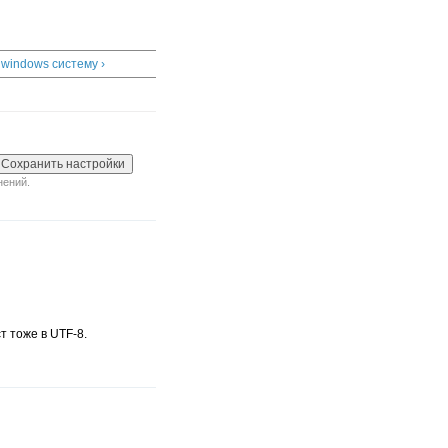
 windows систему ›
нений.
т тоже в UTF-8.