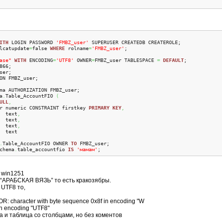
ITH
 LOGIN PASSWORD 
'FMBZ_user'
lcatupdate
=
false 
WHERE
 rolname
=
'FMBZ_user'
ase"
WITH
 ENCODING
=
'UTF8'
 OWNER
=
FMBZ_user TABLESPACE 
=
DEFAULT
ON FMBZ_user;

a
.
Table_AccountFIO 
(
ULL
,
r numeric CONSTRAINT firstkey 
PRIMARY
KEY
,
  text
,
  text
,
  text
,
.
Table_AccountFIO OWNER 
TO
 FMBZ_user;

chema
.
table_accountfio 
IS
'мамам'
;
е win1251
 “АРАБСКАЯ ВЯЗЬ” то есть кракозябры.
 UTF8 то,
OR: character with byte sequence 0x8f in encoding "W
in encoding "UTF8"
а и таблица со столбцами, но без коментов