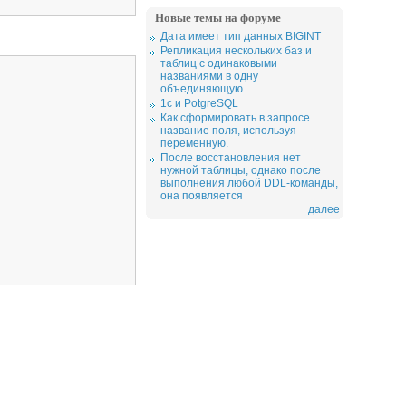
Новые темы на форуме
Дата имеет тип данных BIGINT
Репликация нескольких баз и
таблиц с одинаковыми
названиями в одну
объединяющую.
1c и PotgreSQL
Как сформировать в запросе
название поля, используя
переменную.
После восстановления нет
нужной таблицы, однако после
выполнения любой DDL-команды,
она появляется
далее