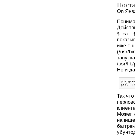
Поста
On Янва
Понима
Действ
$ cat 
показыв
иже с н
(/usr/b
запуска
/usr/lib
Но и да
postgre
psql: ?
Так что
перлово
клиента
Может 
напише
багтрек
убунтод