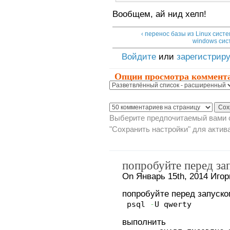
Вообщем, ай нид хелп!
‹ перенос базы из Linux сист
windows сис
Войдите
или
зарегистрир
Опции просмотра коммент
Выберите предпочитаемый вами с
"Сохранить настройки" для актив
попробуйте перед за
On Январь 15th, 2014 Игор
попробуйте перед запуско
psql
-
U qwerty
выполнить