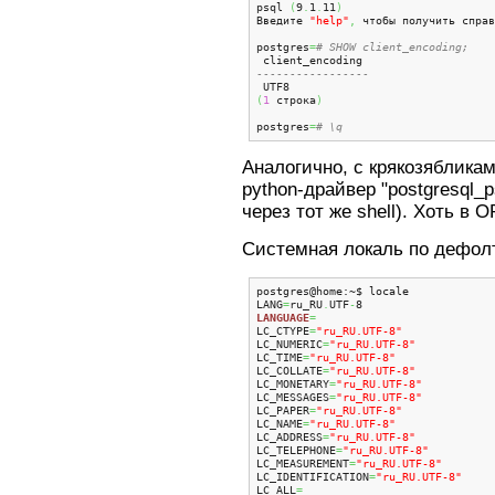
psql 
(
9
.
1
.
11
)
Введите 
"help"
,
 чтобы получить справ
postgres
=
# SHOW client_encoding;
-----------------
(
1
 строка
)
postgres
=
# \q
Аналогично, с крякозяблика
python-драйвер "postgresql
через тот же shell). Хоть в 
Системная локаль по дефол
postgres@home:~$ locale

LANG
=
ru_RU
.
UTF
-
LANGUAGE
=
LC_CTYPE
=
"ru_RU.UTF-8"
LC_NUMERIC
=
"ru_RU.UTF-8"
LC_TIME
=
"ru_RU.UTF-8"
LC_COLLATE
=
"ru_RU.UTF-8"
LC_MONETARY
=
"ru_RU.UTF-8"
LC_MESSAGES
=
"ru_RU.UTF-8"
LC_PAPER
=
"ru_RU.UTF-8"
LC_NAME
=
"ru_RU.UTF-8"
LC_ADDRESS
=
"ru_RU.UTF-8"
LC_TELEPHONE
=
"ru_RU.UTF-8"
LC_MEASUREMENT
=
"ru_RU.UTF-8"
LC_IDENTIFICATION
=
"ru_RU.UTF-8"
LC_ALL
=