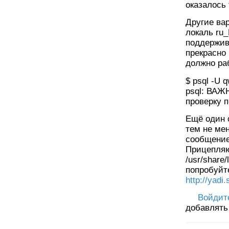
оказалось
Другие ва
локаль ru
поддержив
прекрасно 
должно ра
$ psql -U q
psql: ВАЖН
проверку п
Ещё один 
тем не ме
сообщение
Прицепля
/usr/share
попробуйт
http://yad
Войдит
добавлять