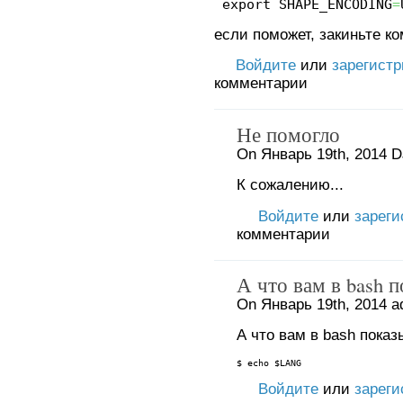
export SHAPE_ENCODING
=
если поможет, закиньте к
Войдите
или
зарегист
комментарии
Не помогло
On Январь 19th, 2014 D
К сожалению...
Войдите
или
зареги
комментарии
А что вам в bash 
On Январь 19th, 2014 a
А что вам в bash показ
$ echo $LANG
Войдите
или
зареги