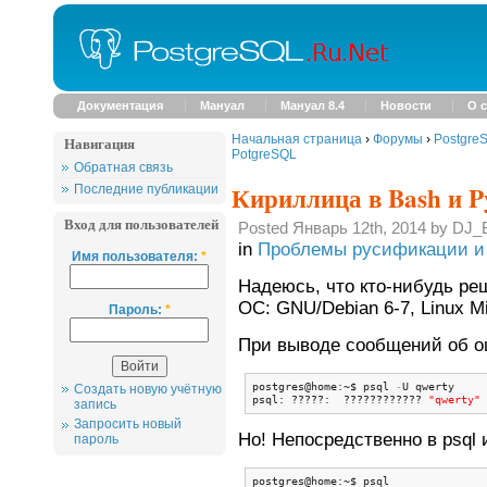
Документация
Мануал
Мануал 8.4
Новости
О с
Начальная страница
›
Форумы
›
Postgre
Навигация
PotgreSQL
Обратная связь
Кириллица в Bash и P
Последние публикации
Вход для пользователей
Posted Январь 12th, 2014 by DJ_
in
Проблемы русификации и 
Имя пользователя:
*
Надеюсь, что кто-нибудь ре
ОС: GNU/Debian 6-7, Linux Mi
Пароль:
*
При выводе сообщений об ош
postgres@home:~$ psql 
-
U qwerty

Создать новую учётную
psql: ?????:  ???????????? 
"qwerty"
 
запись
Запросить новый
Но! Непосредственно в psql 
пароль
postgres@home:~$ psql
