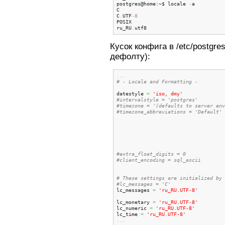
postgres@home:~$ locale 
-
a

C

C
.
UTF
-
8
POSIX

ru_RU
.
utf8
Кусок конфига в /etc/postgres
дефолту):
...
# - Locale and Formatting -
datestyle 
=
'iso, dmy'
#intervalstyle = 'postgres'
#timezone = '(defaults to server env
#timezone_abbreviations = 'Default' 
#extra_float_digits = 0             
#client_encoding = sql_ascii        
# These settings are initialized by 
#lc_messages = 'C'
lc_messages 
=
'ru_RU.UTF-8'
lc_monetary 
=
'ru_RU.UTF-8'
lc_numeric 
=
'ru_RU.UTF-8'
lc_time 
=
'ru_RU.UTF-8'
...