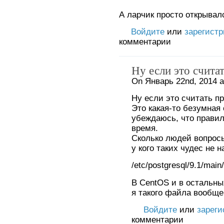
А ларчик просто открывал
Войдите
или
зарегист
комментарии
Ну если это считат
On Январь 22nd, 2014 a
Ну если это считать про
Это какая-то безумная 
убеждаюсь, что правил
время.
Сколько людей вопросы
у кого таких чудес не 
/etc/postgresql/9.1/main
В CentOS и в остальны
я такого файла вообще 
Войдите
или
зареги
комментарии