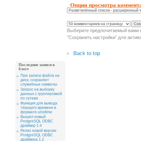
Опции просмотра коммент
Выберите предпочитаемый вами с
"Сохранить настройки" для актив
Back to top
Последние записи в
блоге
При записи файла на
диск, сохраняет
служебные символы
Запрос на выборку
данных с группировкой
по суткам
Функция для вывода
текущего времени в
формате unixtime
Вышел новый
PostgreSQL ODBC
драйвер 1.4
Релиз новой версии
PostgreSQL ODBC
драйвера 1.2