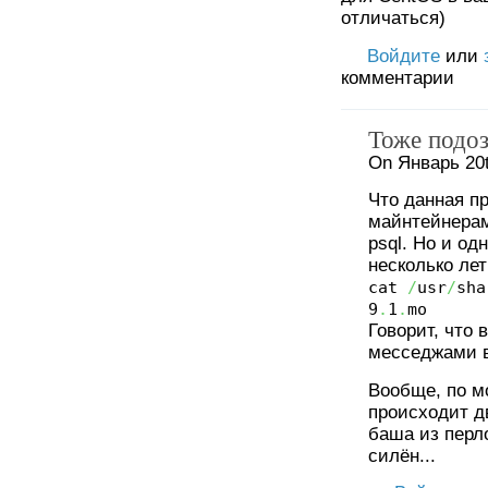
отличаться)
Войдите
или
комментарии
Тоже подо
On Январь 20t
Что данная пр
майнтейнерам
psql. Но и од
несколько лет
cat
/
usr
/
sha
9
.
1
.
mo
Говорит, что 
месседжами в
Вообще, по м
происходит д
баша из перлов
силён...