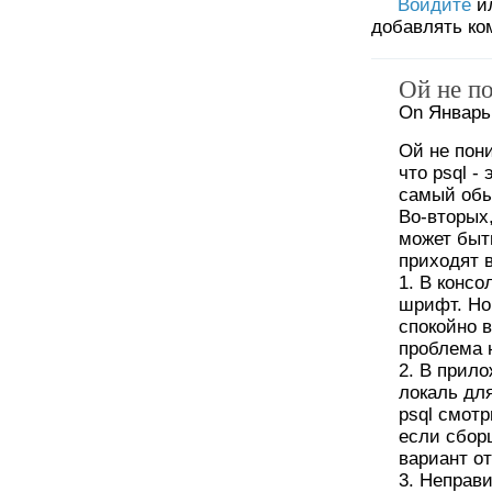
Войдите
и
добавлять ко
Ой не п
On Январь 
Ой не пони
что psql -
самый обы
Во-вторых,
может быт
приходят в
1. В конс
шрифт. Но
спокойно в
проблема н
2. В прил
локаль дл
psql смот
если сбор
вариант от
3. Неправ