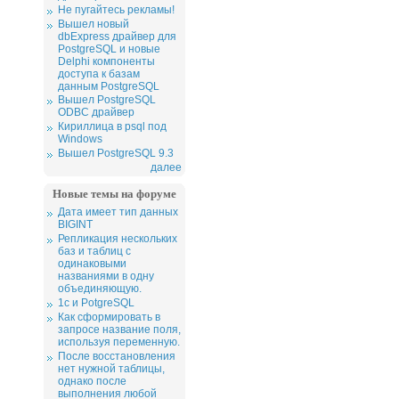
Не пугайтесь рекламы!
Вышел новый
dbExpress драйвер для
PostgreSQL и новые
Delphi компоненты
доступа к базам
данным PostgreSQL
Вышел PostgreSQL
ODBC драйвер
Кириллица в psql под
Windows
Вышел PostgreSQL 9.3
далее
Новые темы на форуме
Дата имеет тип данных
BIGINT
Репликация нескольких
баз и таблиц с
одинаковыми
названиями в одну
объединяющую.
1c и PotgreSQL
Как сформировать в
запросе название поля,
используя переменную.
После восстановления
нет нужной таблицы,
однако после
выполнения любой