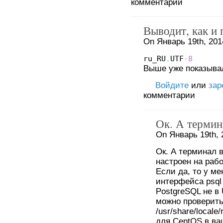
комментарии
Выводит, как и
On Январь 19th, 201
ru_RU
.
UTF
-
8
Выше уже показывал
Войдите
или
зар
комментарии
Ок. А термин
On Январь 19th, 
Ок. А терминал 
настроен на рабо
Если да, то у ме
интерфейса psql
PostgreSQL не в 
можно проверить
/usr/share/local
для CentOS в в