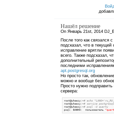
Вой
добавл
Нашёл решение
On Январь 21st, 2014 DJ_B
После того как связался с
подсказал, что в текущей
исправление врятли появитс
всего. Также подсказал, 
дополнительный репозитор
последними исправления
apt.postgresql.org
Но просто так, обновлени
можно и вообще без обно
Просто нужно подправить
сервера:
root@wheezy:~
# echo "LANG='ru_RU
root@wheezy:~
# service postgresq
root@wheezy:~
# psql -U qwerty
psql: ВАЖНО:  пользователь 
"qwer