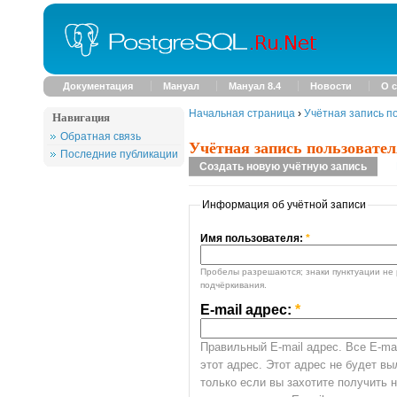
Документация
Мануал
Мануал 8.4
Новости
О с
Начальная страница
›
Учётная запись п
Навигация
Обратная связь
Учётная запись пользовател
Последние публикации
Создать новую учётную запись
Информация об учётной записи
Имя пользователя:
*
Пробелы разрешаются; знаки пунктуации не 
подчёркивания.
E-mail адрес:
*
Правильный E-mail адрес. Все E-mai
этот адрес. Этот адрес не будет в
только если вы захотите получить 