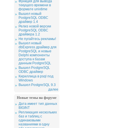
Функция для вывода
текущего времени в
формате unixtime
Вышел новый
PostgreSQL ODBC
драйвер 1.4
Релиз новой версии
PostgreSQL ODBC
драйвера 1.2
Не пугайтесь рекламы!
Вышел новый
dbExpress драйвер для
PostgreSQL и новые
Delphi компоненты
доступа к базам
данным PostgreSQL
Вышел PostgreSQL
ODBC драйвер
Кириллица в psql под
Windows
Вышел PostgreSQL 9.3
далее
Новые темы на форуме
Дата имеет тип данных
BIGINT
Репликация нескольких
баз и таблиц с
одинаковыми
названиями в одну