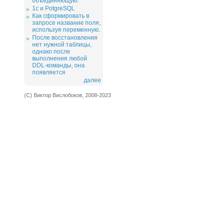
объединяющую.
1c и PotgreSQL
Как сформировать в
запросе название поля,
используя переменную.
После восстановления
нет нужной таблицы,
однако после
выполнения любой
DDL-команды, она
появляется
далее
(С) Виктор Вислобоков, 2008-2023