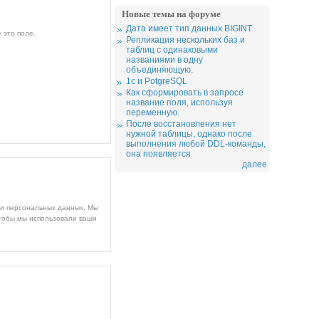
Новые темы на форуме
Дата имеет тип данных BIGINT
 это поле.
Репликация нескольких баз и
таблиц с одинаковыми
названиями в одну
объединяющую.
1c и PotgreSQL
Как сформировать в запросе
название поля, используя
переменную.
После восстановления нет
нужной таблицы, однако после
выполнения любой DDL-команды,
она появляется
далее
ми персональных данных. Мы
чтобы мы использовали ваши