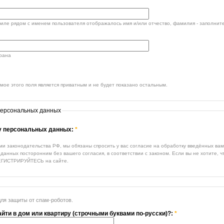
филе рядом с именем пользователя отображалось имя и/или отчество, фамилия - заполните
трана
ое этого поля является приватным и не будет показано остальным.
персональных данных
ку персональных данных:
*
ми законодательства РФ, мы обязаны спросить у вас согласие на обработку введённых ва
данных посторонним без вашего согласия, в соответствии с законом. Если вы не хотите, 
ЕГИСТРИРУЙТЕСЬ на сайте.
для защиты от спам-роботов.
айти в дом или квартиру (строчными буквами по-русски)?:
*