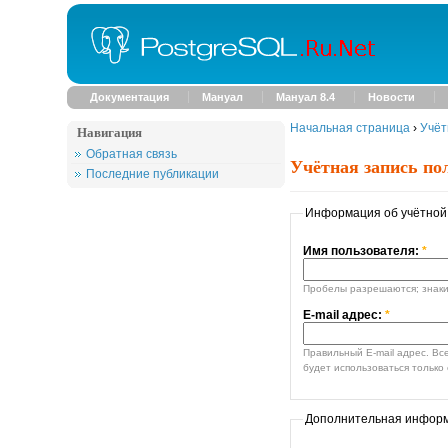
Документация
Мануал
Мануал 8.4
Новости
Начальная страница
›
Учёт
Навигация
Обратная связь
Учётная запись по
Последние публикации
Информация об учётной
Имя пользователя:
*
Пробелы разрешаются; знаки 
E-mail адрес:
*
Правильный E-mail адрес. Все E-mail сообщения от си
будет использоваться только 
Дополнительная инфор