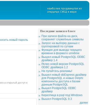
Последние записи в блоге
При записи файла на диск,
сохраняет служебные символы
росить новый пароль
Запрос на выборку данных с
группировкой по суткам
Функция для вывода текущего
времени в формате unixtime
Вышел новый PostgreSQL ODBC
драйвер 1.4
Релиз новой версии PostgreSQL
ODBC драйвера 1.2
Не пугайтесь рекламы!
Вышел новый dbExpress драйвер
для PostgreSQL и новые Delphi
компоненты доступа к базам
данным PostgreSQL
Вышел PostgreSQL ODBC
драйвер
Кириллица в psql под Windows
Вышел PostgreSQL 9.3
далее