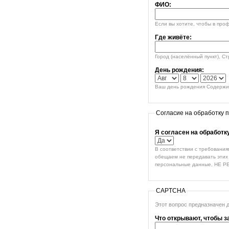
ФИО:
Если вы хотите, чтобы в про
Где живёте:
Город (населённый пункт), С
День рождения:
Ваш день рождения Содержим
Согласие на обработку 
Я согласен на обработ
В соответствии с требования
обещаем не передавать этих 
персональные данные, НЕ Р
CAPTCHA
Этот вопрос предназначен 
Что открывают, чтобы з