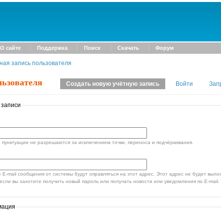
О сайте
Поддержка
Поиск
Скачать
Форум
ная запись пользователя
льзователя
Создать новую учётную запись
Войти
Зап
 записи
пунктуации не разрешаются за исключением точки, переноса и подчёркивания.
стемы будут оправляться на этот адрес. Этот адрес не будет выложен в открытый доступ и
если вы захотите получить новый пароль или получать новости или уведомления по E-mail.
мация