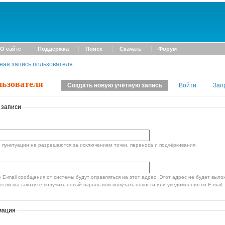
О сайте
Поддержка
Поиск
Скачать
Форум
ная запись пользователя
льзователя
Создать новую учётную запись
Войти
Зап
 записи
пунктуации не разрешаются за исключением точки, переноса и подчёркивания.
стемы будут оправляться на этот адрес. Этот адрес не будет выложен в открытый доступ и
если вы захотите получить новый пароль или получать новости или уведомления по E-mail.
мация