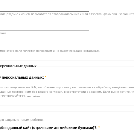
филе рядом с именем пользователя отображалось имя и/или отчество, фамилия - заполните
трана
ое этого поля является приватным и не будет показано остальным.
персональных данных
ку персональных данных:
*
ми законодательства РФ, мы обязаны спросить у вас согласие на обработку введённых ва
данных посторонним без вашего согласия, в соответствии с законом. Если вы не хотите, 
ЕГИСТРИРУЙТЕСЬ на сайте.
для защиты от спам-роботов.
щённ данный сайт (строчными английскими буквами)?:
*