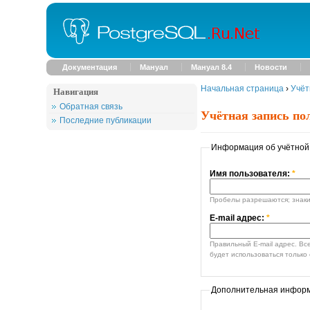
Документация
Мануал
Мануал 8.4
Новости
Начальная страница
›
Учёт
Навигация
Обратная связь
Учётная запись по
Последние публикации
Информация об учётной
Имя пользователя:
*
Пробелы разрешаются; знаки 
E-mail адрес:
*
Правильный E-mail адрес. Все E-mail сообщения от си
будет использоваться только 
Дополнительная инфор