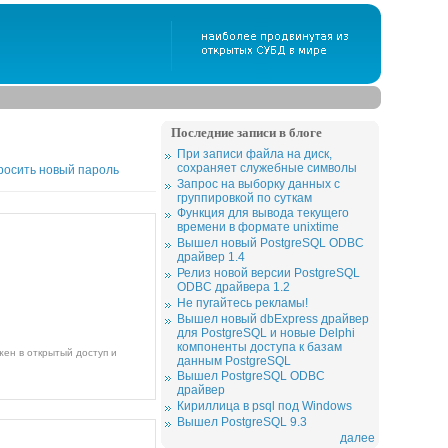
Последние записи в блоге
При записи файла на диск,
сохраняет служебные символы
росить новый пароль
Запрос на выборку данных с
группировкой по суткам
Функция для вывода текущего
времени в формате unixtime
Вышел новый PostgreSQL ODBC
драйвер 1.4
Релиз новой версии PostgreSQL
ODBC драйвера 1.2
Не пугайтесь рекламы!
Вышел новый dbExpress драйвер
для PostgreSQL и новые Delphi
компоненты доступа к базам
данным PostgreSQL
Вышел PostgreSQL ODBC
драйвер
Кириллица в psql под Windows
Вышел PostgreSQL 9.3
далее