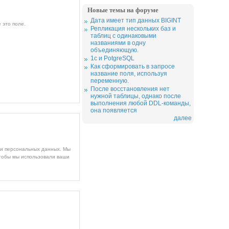
Новые темы на форуме
Дата имеет тип данных BIGINT
 это поле.
Репликация нескольких баз и
таблиц с одинаковыми
названиями в одну
объединяющую.
1c и PotgreSQL
Как сформировать в запросе
название поля, используя
переменную.
После восстановления нет
нужной таблицы, однако после
выполнения любой DDL-команды,
она появляется
далее
ми персональных данных. Мы
чтобы мы использовали ваши