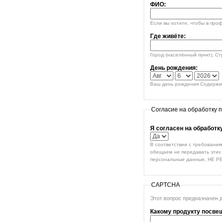
ФИО:
Если вы хотите, чтобы в про
Где живёте:
Город (населённый пункт), С
День рождения:
Ваш день рождения Содержим
Согласие на обработку 
Я согласен на обработ
В соответствии с требования
обещаем не передавать этих 
персональные данные, НЕ Р
CAPTCHA
Этот вопрос предназначен 
Какому продукту посве