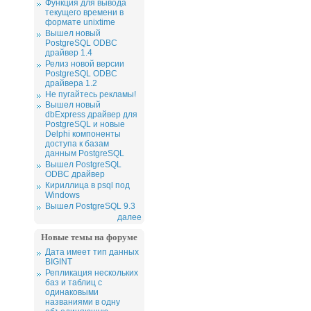
Функция для вывода
текущего времени в
формате unixtime
Вышел новый
PostgreSQL ODBC
драйвер 1.4
Релиз новой версии
PostgreSQL ODBC
драйвера 1.2
Не пугайтесь рекламы!
Вышел новый
dbExpress драйвер для
PostgreSQL и новые
Delphi компоненты
доступа к базам
данным PostgreSQL
Вышел PostgreSQL
ODBC драйвер
Кириллица в psql под
Windows
Вышел PostgreSQL 9.3
далее
Новые темы на форуме
Дата имеет тип данных
BIGINT
Репликация нескольких
баз и таблиц с
одинаковыми
названиями в одну