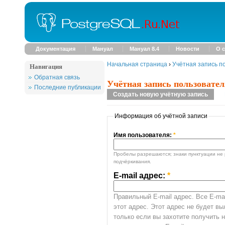
Документация
Мануал
Мануал 8.4
Новости
О с
Начальная страница
›
Учётная запись п
Навигация
Обратная связь
Учётная запись пользовател
Последние публикации
Создать новую учётную запись
Информация об учётной записи
Имя пользователя:
*
Пробелы разрешаются; знаки пунктуации не 
подчёркивания.
E-mail адрес:
*
Правильный E-mail адрес. Все E-mai
этот адрес. Этот адрес не будет в
только если вы захотите получить 