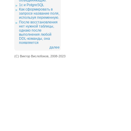
объединяющую.
1c и PotgreSQL
Как сформировать в
запросе название поля,
используя переменную.
После восстановления
нет нужной таблицы,
однако после
выполнения любой
DDL-команды, она
появляется
далее
(С) Виктор Вислобоков, 2008-2023