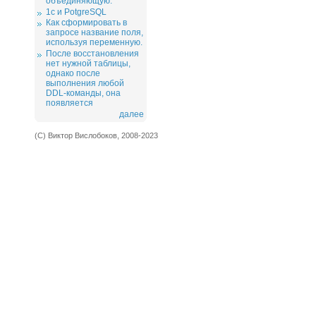
объединяющую.
1c и PotgreSQL
Как сформировать в
запросе название поля,
используя переменную.
После восстановления
нет нужной таблицы,
однако после
выполнения любой
DDL-команды, она
появляется
далее
(С) Виктор Вислобоков, 2008-2023