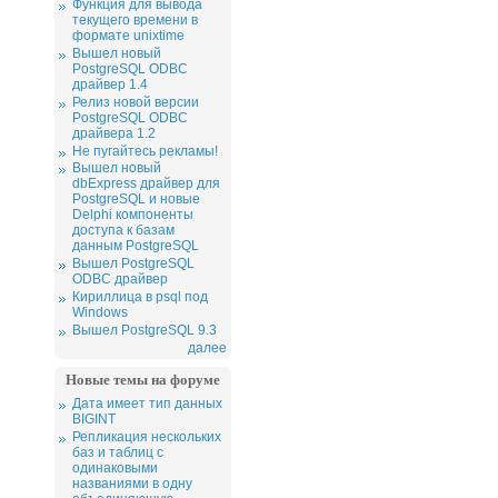
Функция для вывода
текущего времени в
формате unixtime
Вышел новый
PostgreSQL ODBC
драйвер 1.4
Релиз новой версии
PostgreSQL ODBC
драйвера 1.2
Не пугайтесь рекламы!
Вышел новый
dbExpress драйвер для
PostgreSQL и новые
Delphi компоненты
доступа к базам
данным PostgreSQL
Вышел PostgreSQL
ODBC драйвер
Кириллица в psql под
Windows
Вышел PostgreSQL 9.3
далее
Новые темы на форуме
Дата имеет тип данных
BIGINT
Репликация нескольких
баз и таблиц с
одинаковыми
названиями в одну