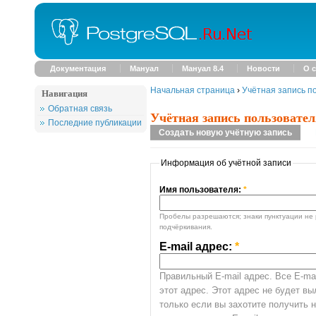
Документация
Мануал
Мануал 8.4
Новости
О с
Начальная страница
›
Учётная запись п
Навигация
Обратная связь
Учётная запись пользовател
Последние публикации
Создать новую учётную запись
Информация об учётной записи
Имя пользователя:
*
Пробелы разрешаются; знаки пунктуации не 
подчёркивания.
E-mail адрес:
*
Правильный E-mail адрес. Все E-mai
этот адрес. Этот адрес не будет в
только если вы захотите получить 