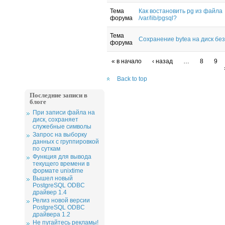
Тема
Как востановить pg из файла
форума
/var/lib/pgsql?
Тема
Сохранение bytea на диск без
форума
« в начало
‹ назад
…
8
9
Back to top
Последние записи в
блоге
При записи файла на
диск, сохраняет
служебные символы
Запрос на выборку
данных с группировкой
по суткам
Функция для вывода
текущего времени в
формате unixtime
Вышел новый
PostgreSQL ODBC
драйвер 1.4
Релиз новой версии
PostgreSQL ODBC
драйвера 1.2
Не пугайтесь рекламы!