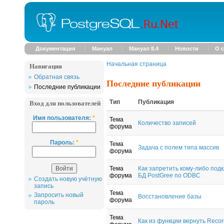
Документация
Мануал
Мануал 8.4
Новости
О с
Начальная страница
Навигация
Обратная связь
Последние публикации
Последние публикации
Вход для пользователей
Тип
Публикация
Имя пользователя:
*
Тема
Количество записей
форума
Пароль:
*
Тема
Задача с полем типа массив
форума
Тема
Как запретить кому-либо подк
форума
БД PostGree по ODBC
Создать новую учётную
запись
Тема
Запросить новый
Восстановление базы
форума
пароль
Тема
Как из функции вернуть Recor