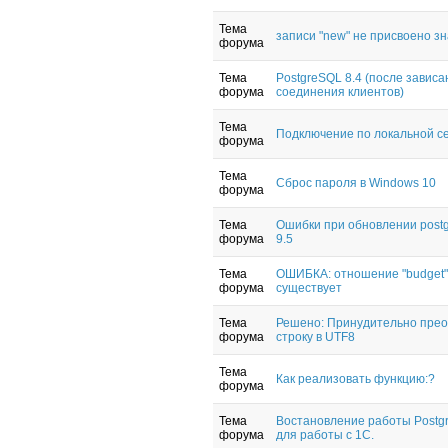
Тема
записи "new" не присвоено з
форума
Тема
PostgreSQL 8.4 (после зависа
форума
соединения клиентов)
Тема
Подключение по локальной се
форума
Тема
Сброс пароля в Windows 10
форума
Тема
Ошибки при обновлении postg
форума
9.5
Тема
ОШИБКА: отношение "budget"
форума
существует
Тема
Решено: Принудительно прео
форума
строку в UTF8
Тема
Как реализовать функцию:?
форума
Тема
Востановление работы Postgr
форума
для работы с 1С.