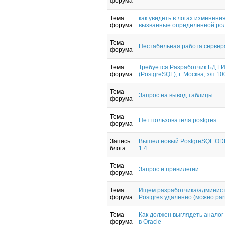
форума
Тема
как увидеть в логах изменения
форума
вызванные определенной ро
Тема
Нестабильная работа сервера
форума
Тема
Требуется Разработчик БД Г
форума
(PostgreSQL), г. Москва, з/п 10
Тема
Запрос на вывод таблицы
форума
Тема
Нет пользователя postgres
форума
Запись
Вышел новый PostgreSQL OD
блога
1.4
Тема
Запрос и привилегии
форума
Тема
Ищем разработчика/админис
форума
Postgres удаленно (можно part
Тема
Как должен выглядеть аналог
форума
в Oracle