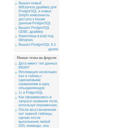
Вышел новый
dbExpress драйвер для
PostgreSQL и новые
Delphi компоненты
доступа к базам
данным PostgreSQL
Вышел PostgreSQL
ODBC драйвер
Кириллица в psql под
Windows
Вышел PostgreSQL 9.3
далее
Новые темы на форуме
Дата имеет тип данных
BIGINT
Репликация нескольких
баз и таблиц с
одинаковыми
названиями в одну
объединяющую.
1c и PotgreSQL
Как сформировать в
запросе название поля,
используя переменную.
После восстановления
нет нужной таблицы,
однако после
выполнения любой
DDL-команды, она