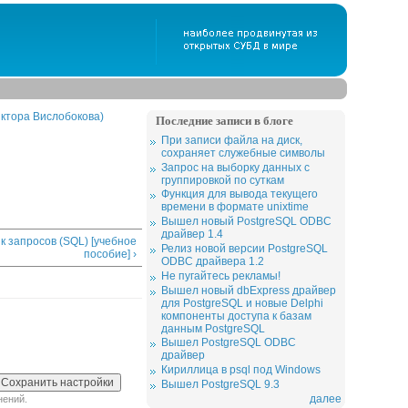
ктора Вислобокова)
Последние записи в блоге
При записи файла на диск,
сохраняет служебные символы
Запрос на выборку данных с
группировкой по суткам
Функция для вывода текущего
времени в формате unixtime
Вышел новый PostgreSQL ODBC
драйвер 1.4
 запросов (SQL) [учебное
Релиз новой версии PostgreSQL
пособие] ›
ODBC драйвера 1.2
Не пугайтесь рекламы!
Вышел новый dbExpress драйвер
для PostgreSQL и новые Delphi
компоненты доступа к базам
данным PostgreSQL
Вышел PostgreSQL ODBC
драйвер
Кириллица в psql под Windows
Вышел PostgreSQL 9.3
далее
нений.