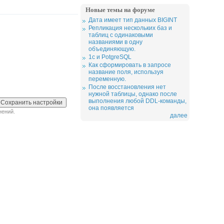
Новые темы на форуме
Дата имеет тип данных BIGINT
Репликация нескольких баз и
таблиц с одинаковыми
названиями в одну
объединяющую.
1c и PotgreSQL
Как сформировать в запросе
название поля, используя
переменную.
После восстановления нет
нужной таблицы, однако после
выполнения любой DDL-команды,
она появляется
нений.
далее