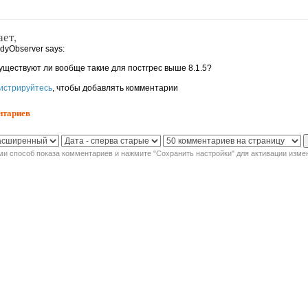
ает,
ndyObserver says:
существуют ли вообще такие для постгрес выше 8.1.5?
истрируйтесь
, чтобы добавлять комментарии
нтариев
и способ показа комментариев и нажмите "Сохранить настройки" для активации изме