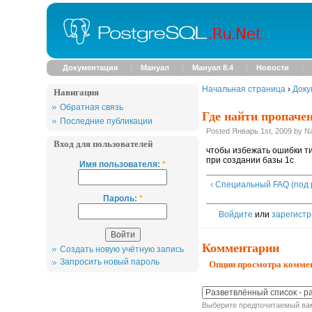
Документация
Мануал
Мануал 8.4
Новости
Начальная страница
›
Доку
Навигация
Обратная связь
Где найти пропачен
Последние публикации
Posted Январь 1st, 2009 by N
Вход для пользователей
чтобы избежать ошибки т
при создании базы 1с
Имя пользователя:
*
‹ Специальный FAQ (под 
Пароль:
*
Войдите
или
зарегистр
Комментарии
Создать новую учётную запись
Опции просмотра комме
Запросить новый пароль
Выберите предпочитаемый вам