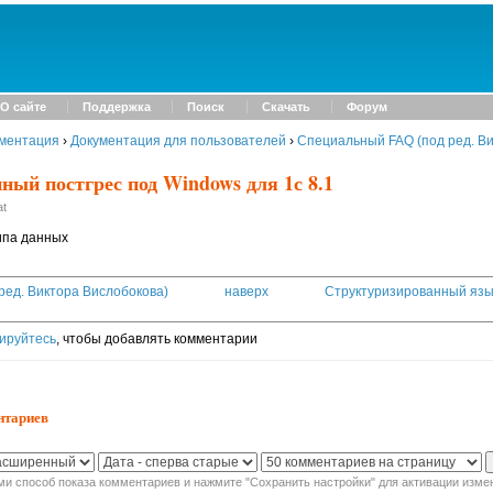
О сайте
Поддержка
Поиск
Скачать
Форум
ментация
›
Документация для пользователей
›
Специальный FAQ (под ред. Ви
ный постгрес под Windows для 1с 8.1
at
ипа данных
ред. Виктора Вислобокова)
наверх
Структуризированный язык
ируйтесь
, чтобы добавлять комментарии
нтариев
и способ показа комментариев и нажмите "Сохранить настройки" для активации изме