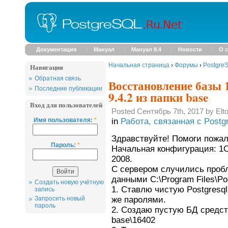
Документация
Мануал
Мануал 8.4
Новости
О с
Начальная страница
›
Форумы
›
Postgre
Навигация
Обратная связь
Восстановление базы 1
Последние публикации
9.4.2 из папки base
Вход для пользователей
Posted Сентябрь 7th, 2017 by Elto
Имя пользователя:
*
in
Работа, связанная с Post
Здравствуйте! Помоги пожал
Пароль:
*
Начальная конфигурация: 1С 
2008.
С сервером случились пробл
данными C:\Program Files\Po
Создать новую учётную
1. Ставлю чистую Postgresql
запись
же паролями.
Запросить новый
пароль
2. Создаю пустую БД средст
base\16402