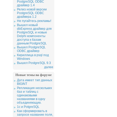
PostgreSQL ODBC
драйвер 1.4
Релиз новой версии
PostgreSQL ODBC
драйвера 1.2
Не пугайтесь рекламы!
Вышел новый
dbExpress драйвер для
PostgreSQL и новые
Delphi компоненты
доступа к базам
данным PostgreSQL
Вышел PostgreSQL
ODBC драйвер
Кириллица в psql под
Windows
Вышел PostgreSQL 9.3
далее
Новые темы на форуме
Дата имеет тип данных
BIGINT
Репликация нескольких
баз и таблиц с
одинаковыми
названиями в одну
объединяющую.
1c и PotgreSQL
Как сформировать в
запросе название поля,