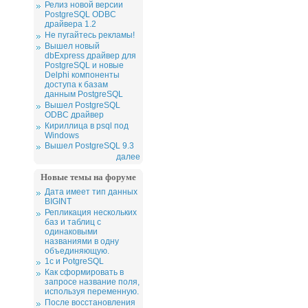
Релиз новой версии
PostgreSQL ODBC
драйвера 1.2
Не пугайтесь рекламы!
Вышел новый
dbExpress драйвер для
PostgreSQL и новые
Delphi компоненты
доступа к базам
данным PostgreSQL
Вышел PostgreSQL
ODBC драйвер
Кириллица в psql под
Windows
Вышел PostgreSQL 9.3
далее
Новые темы на форуме
Дата имеет тип данных
BIGINT
Репликация нескольких
баз и таблиц с
одинаковыми
названиями в одну
объединяющую.
1c и PotgreSQL
Как сформировать в
запросе название поля,
используя переменную.
После восстановления