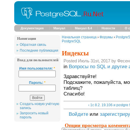
Документация
Мануал
Мануал 8.4
Новости
О с
Начальная страница
›
Форумы
›
Postgre
Навигация
PostgreSQL
Обратная связь
Индексы
Последние публикации
Вход для пользователей
Posted Июль 31st, 2017 by Фесен
in
Вопросы по SQL и другие 
Имя пользователя:
*
Здравствуйте!
Подскажите, пожалуйста, мо
Пароль:
*
таблиц?
Спасибо!
Создать новую учётную
‹ 1с 8.2. 19.106 и postgre 
запись
Запросить новый
Войдите
или
зарегистрир
пароль
Опции просмотра коммент