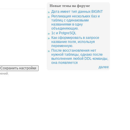
Новые темы на форуме
Дата имеет тип данных BIGINT
Репликация нескольких баз и
таблиц с одинаковыми
названиями в одну
объединяющую.
1c и PotgreSQL
Как сформировать в запросе
название поля, используя
переменную.
После восстановления нет
нужной таблицы, однако после
выполнения любой DDL-команды,
она появляется
далее
нений.