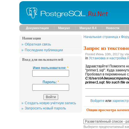
Документация
Мануал
Мануал 8.4
Новости
Начальная страница
›
Фор
Навигация
Обратная связь
Запрос из текстовог
Последние публикации
Posted Июнь 10th, 2017 by vla
in
Установка и настройка 
Вход для пользователей
Здравствуйте! Помогите н
Имя пользователя:
*
"primer1.sql". Куда закину
Пробовал в переменные ср
C:\Users\Администратор>p
Пароль:
*
primer1.sql: No such file o
Войдите
или
зарегистр
Создать новую учётную запись
Запросить новый пароль
Опции просмотра комме
Выберите предпочитаемый вам