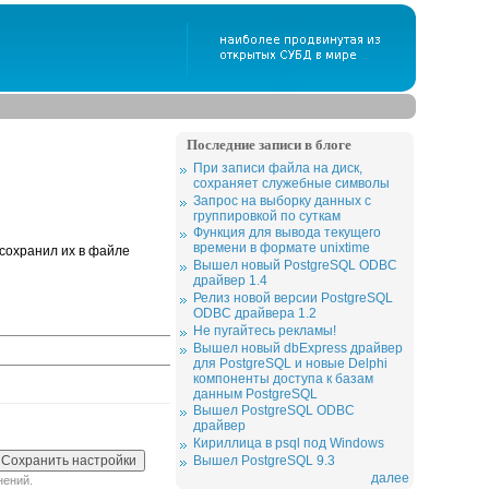
Последние записи в блоге
При записи файла на диск,
сохраняет служебные символы
Запрос на выборку данных с
группировкой по суткам
Функция для вывода текущего
времени в формате unixtime
 сохранил их в файле
Вышел новый PostgreSQL ODBC
драйвер 1.4
Релиз новой версии PostgreSQL
ODBC драйвера 1.2
Не пугайтесь рекламы!
Вышел новый dbExpress драйвер
для PostgreSQL и новые Delphi
компоненты доступа к базам
данным PostgreSQL
Вышел PostgreSQL ODBC
драйвер
Кириллица в psql под Windows
Вышел PostgreSQL 9.3
далее
нений.