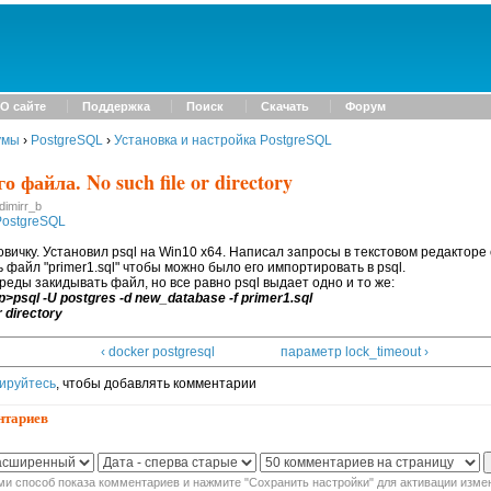
О сайте
Поддержка
Поиск
Скачать
Форум
умы
›
PostgreSQL
›
Установка и настройка PostgreSQL
о файла. No such file or directory
dimirr_b
PostgreSQL
овичку. Установил psql на Win10 x64. Написал запросы в текстовом редакторе
ть файл "primer1.sql" чтобы можно было его импортировать в psql.
еды закидывать файл, но все равно psql выдает одно и то же:
sql -U postgres -d new_database -f primer1.sql
r directory
‹ docker postgresql
параметр lock_timeout ›
ируйтесь
, чтобы добавлять комментарии
нтариев
и способ показа комментариев и нажмите "Сохранить настройки" для активации изме