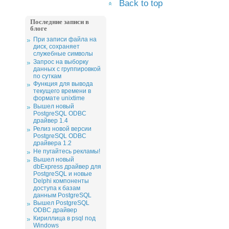
Back to top
Последние записи в
блоге
При записи файла на
диск, сохраняет
служебные символы
Запрос на выборку
данных с группировкой
по суткам
Функция для вывода
текущего времени в
формате unixtime
Вышел новый
PostgreSQL ODBC
драйвер 1.4
Релиз новой версии
PostgreSQL ODBC
драйвера 1.2
Не пугайтесь рекламы!
Вышел новый
dbExpress драйвер для
PostgreSQL и новые
Delphi компоненты
доступа к базам
данным PostgreSQL
Вышел PostgreSQL
ODBC драйвер
Кириллица в psql под
Windows