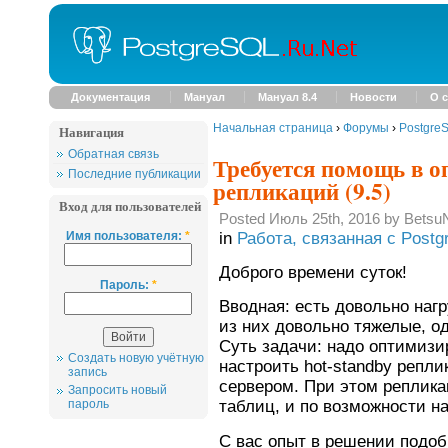
Документация
Мануал
Мануал 8.4
Новости
О с
Начальная страница
›
Форумы
›
Postgre
Навигация
Обратная связь
Требуется помощь в о
Последние публикации
репликаций (9.5)
Вход для пользователей
Posted Июль 25th, 2016 by Betsu
Имя пользователя:
*
in
Работа, связанная с Post
Доброго времени суток!
Пароль:
*
Вводная: есть довольно наг
из них довольно тяжелые, од
Суть задачи: надо оптимизи
Создать новую учётную
настроить hot-standby репли
запись
сервером. При этом реплика
Запросить новый
таблиц, и по возможности н
пароль
С вас опыт в решении подоб