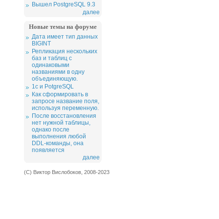
Вышел PostgreSQL 9.3
далее
Новые темы на форуме
Дата имеет тип данных
BIGINT
Репликация нескольких
баз и таблиц с
одинаковыми
названиями в одну
объединяющую.
1c и PotgreSQL
Как сформировать в
запросе название поля,
используя переменную.
После восстановления
нет нужной таблицы,
однако после
выполнения любой
DDL-команды, она
появляется
далее
(С) Виктор Вислобоков, 2008-2023