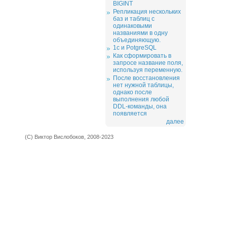
BIGINT
Репликация нескольких
баз и таблиц с
одинаковыми
названиями в одну
объединяющую.
1c и PotgreSQL
Как сформировать в
запросе название поля,
используя переменную.
После восстановления
нет нужной таблицы,
однако после
выполнения любой
DDL-команды, она
появляется
далее
(С) Виктор Вислобоков, 2008-2023