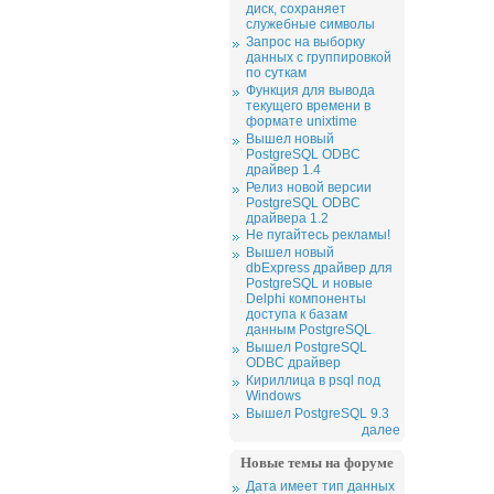
диск, сохраняет
служебные символы
Запрос на выборку
данных с группировкой
по суткам
Функция для вывода
текущего времени в
формате unixtime
Вышел новый
PostgreSQL ODBC
драйвер 1.4
Релиз новой версии
PostgreSQL ODBC
драйвера 1.2
Не пугайтесь рекламы!
Вышел новый
dbExpress драйвер для
PostgreSQL и новые
Delphi компоненты
доступа к базам
данным PostgreSQL
Вышел PostgreSQL
ODBC драйвер
Кириллица в psql под
Windows
Вышел PostgreSQL 9.3
далее
Новые темы на форуме
Дата имеет тип данных