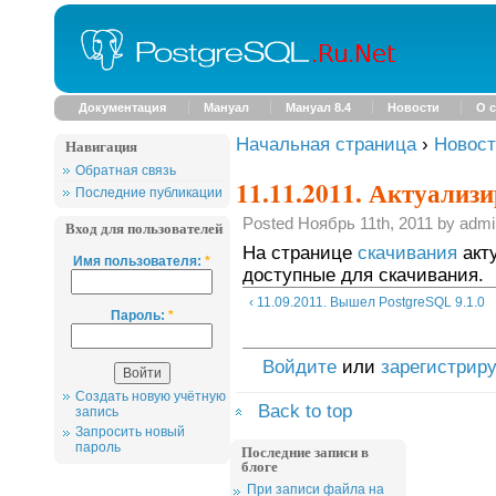
Документация
Мануал
Мануал 8.4
Новости
О с
Начальная страница
›
Новос
Навигация
Обратная связь
11.11.2011. Актуализ
Последние публикации
Posted Ноябрь 11th, 2011 by admi
Вход для пользователей
На странице
скачивания
акт
Имя пользователя:
*
доступные для скачивания.
‹ 11.09.2011. Вышел PostgreSQL 9.1.0
Пароль:
*
Войдите
или
зарегистрир
Создать новую учётную
Back to top
запись
Запросить новый
пароль
Последние записи в
блоге
При записи файла на