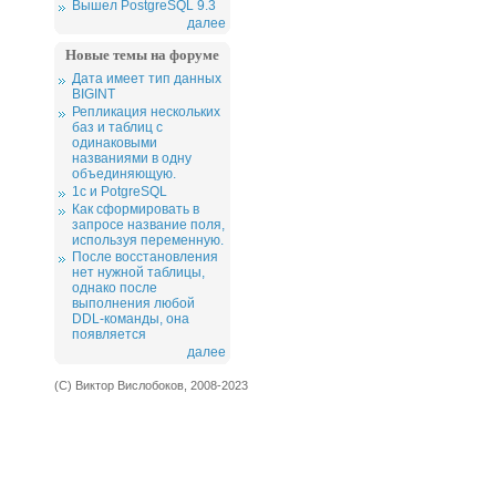
Вышел PostgreSQL 9.3
далее
Новые темы на форуме
Дата имеет тип данных
BIGINT
Репликация нескольких
баз и таблиц с
одинаковыми
названиями в одну
объединяющую.
1c и PotgreSQL
Как сформировать в
запросе название поля,
используя переменную.
После восстановления
нет нужной таблицы,
однако после
выполнения любой
DDL-команды, она
появляется
далее
(С) Виктор Вислобоков, 2008-2023