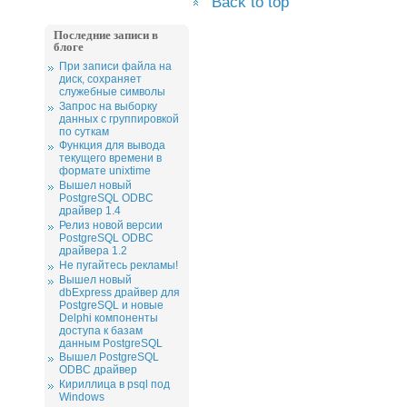
Back to top
Последние записи в
блоге
При записи файла на
диск, сохраняет
служебные символы
Запрос на выборку
данных с группировкой
по суткам
Функция для вывода
текущего времени в
формате unixtime
Вышел новый
PostgreSQL ODBC
драйвер 1.4
Релиз новой версии
PostgreSQL ODBC
драйвера 1.2
Не пугайтесь рекламы!
Вышел новый
dbExpress драйвер для
PostgreSQL и новые
Delphi компоненты
доступа к базам
данным PostgreSQL
Вышел PostgreSQL
ODBC драйвер
Кириллица в psql под
Windows