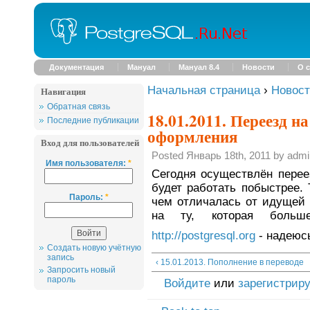
Документация
Мануал
Мануал 8.4
Новости
О с
Начальная страница
›
Новос
Навигация
Обратная связь
18.01.2011. Переезд н
Последние публикации
оформления
Вход для пользователей
Posted Январь 18th, 2011 by admi
Имя пользователя:
*
Сегодня осуществлён перее
будет работать побыстрее.
Пароль:
*
чем отличалась от идущей
на ту, которая больш
http://postgresql.org
- надеюс
Создать новую учётную
запись
‹ 15.01.2013. Пополнение в переводе
Запросить новый
пароль
Войдите
или
зарегистрир