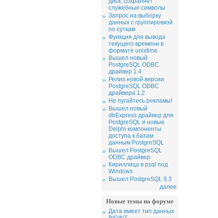
диск, сохраняет
служебные символы
Запрос на выборку
данных с группировкой
по суткам
Функция для вывода
текущего времени в
формате unixtime
Вышел новый
PostgreSQL ODBC
драйвер 1.4
Релиз новой версии
PostgreSQL ODBC
драйвера 1.2
Не пугайтесь рекламы!
Вышел новый
dbExpress драйвер для
PostgreSQL и новые
Delphi компоненты
доступа к базам
данным PostgreSQL
Вышел PostgreSQL
ODBC драйвер
Кириллица в psql под
Windows
Вышел PostgreSQL 9.3
далее
Новые темы на форуме
Дата имеет тип данных