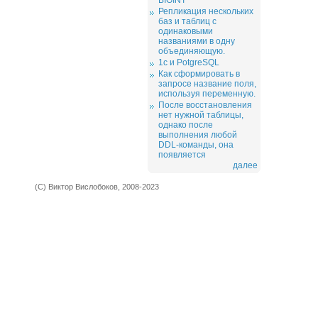
BIGINT
Репликация нескольких
баз и таблиц с
одинаковыми
названиями в одну
объединяющую.
1c и PotgreSQL
Как сформировать в
запросе название поля,
используя переменную.
После восстановления
нет нужной таблицы,
однако после
выполнения любой
DDL-команды, она
появляется
далее
(С) Виктор Вислобоков, 2008-2023