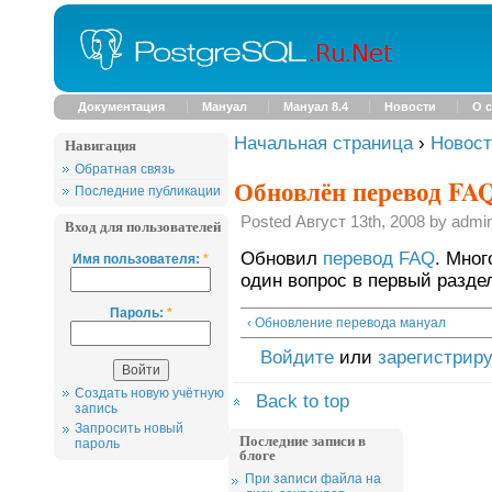
Документация
Мануал
Мануал 8.4
Новости
О с
Начальная страница
›
Новос
Навигация
Обратная связь
Обновлён перевод FA
Последние публикации
Posted Август 13th, 2008 by admi
Вход для пользователей
Обновил
перевод FAQ
. Мног
Имя пользователя:
*
один вопрос в первый разде
Пароль:
*
‹ Обновление перевода мануал
Войдите
или
зарегистрир
Создать новую учётную
Back to top
запись
Запросить новый
Последние записи в
пароль
блоге
При записи файла на