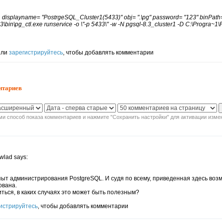
r1 displayname= "PostrgeSQL_Cluster1(5433)" obj= ".\pg" password= "123" binPath
\bin\pg_ctl.exe runservice -o \"-p 5433\" -w -N pgsql-8.3_cluster1 -D C:\Progra~1\
ли
зарегистрируйтесь
, чтобы добавлять комментарии
нтариев
и способ показа комментариев и нажмите "Сохранить настройки" для активации изме
wlad says:
пыт администрирования PostgreSQL. И судя по всему, приведенная здесь воз
ована.
ться, в каких случаях это может быть полезным?
истрируйтесь
, чтобы добавлять комментарии