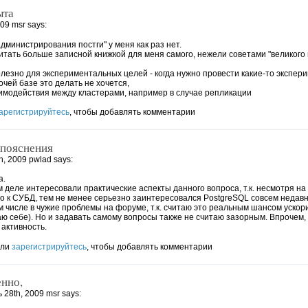
ыта
09 msr says:
дминистрирования постги" у меня как раз нет.
итать больше записной книжкой для меня самого, нежели советами "великого г
лезно для экспериментальных целей - когда нужно провести какие-то экспе
очей базе это делать не хочется,
имодействия между кластерами, например в случае репликации
арегистрируйтесь
, чтобы добавлять комментарии
 пояснения
, 2009 pwlad says:
а.
 деле интересовали практические аспекты данного вопроса, т.к. несмотря на т
 к СУБД, тем не менее серьезно заинтересовался PostgreSQL совсем недавно
ом числе в чужие проблемы на форуме, т.к. считаю это реальным шансом ускор
аю себе). Но и задавать самому вопросы также не считаю зазорным. Впрочем
активность.
ли
зарегистрируйтесь
, чтобы добавлять комментарии
нно,
 28th, 2009 msr says: