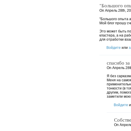
"Большого оп
On Апрель 28th, 20
"Большого опыта а
Мой блог прошу сч
Это может быть по
кластера, а на раб
для отработки вза
Войдите
или
з
спасибо за
On Апрель 28th
Я без сарказм
Меня на самом
применительно
тонкости (в т
другим, помог
заметили мою 
Войдите
и
Собстве
On Апрель