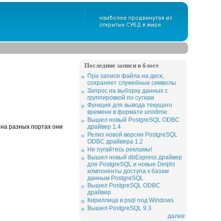
Последние записи в блоге
При записи файла на диск,
сохраняет служебные символы
Запрос на выборку данных с
группировкой по суткам
Функция для вывода текущего
времени в формате unixtime
Вышел новый PostgreSQL ODBC
драйвер 1.4
на разных портах они
Релиз новой версии PostgreSQL
ODBC драйвера 1.2
Не пугайтесь рекламы!
Вышел новый dbExpress драйвер
для PostgreSQL и новые Delphi
компоненты доступа к базам
данным PostgreSQL
Вышел PostgreSQL ODBC
драйвер
Кириллица в psql под Windows
Вышел PostgreSQL 9.3
далее