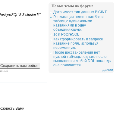
Новые темы на форуме
=
Дата имеет тип данных BIGINT
PostgreSQL\8.3\cluster1\"
Репликация нескольких баз и
таблиц с одинаковыми
названиями в одну
объединяющую.
1c и PotgreSQL
Как сформировать в запросе
название поля, используя
переменную.
После восстановления нет
нужной таблицы, однако после
выполнения любой DDL-команды,
она появляется
далее
нений.
можность Вами