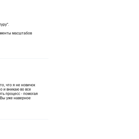
уру".
рименты масштабов
о, что я не новичок
 и вникаю во все
ить процесс - помогая
, Вы уже наверное