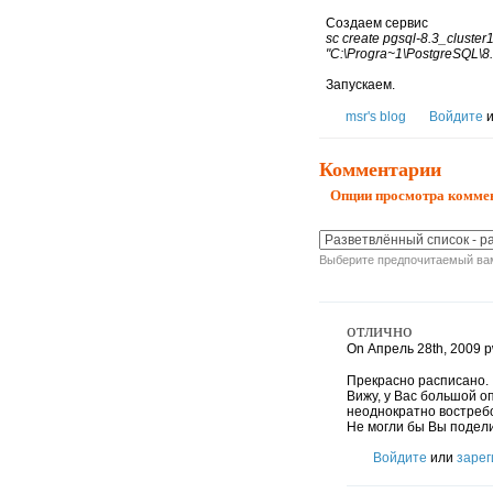
Создаем сервис
sc create pgsql-8.3_cluste
"C:\Progra~1\PostgreSQL\8.3
Запускаем.
msr's blog
Войдите
и
Комментарии
Опции просмотра комме
Выберите предпочитаемый вам
отлично
On Апрель 28th, 2009 p
Прекрасно расписано.
Вижу, у Вас большой о
неоднократно востреб
Не могли бы Вы подели
Войдите
или
зарег