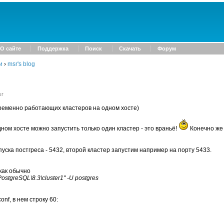
О сайте
Поддержка
Поиск
Скачать
Форум
и
›
msr's blog
sr
ременно работающих кластеров на одном хосте)
дном хосте можно запустить только один кластер - это враньё!
Конечно же 
уска постгреса - 5432, второй кластер запустим например на порту 5433.
как обычно
\PostgreSQL\8.3\cluster1" -U postgres
nf, в нем строку 60: