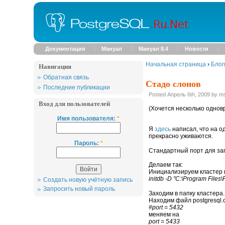
Документация
Мануал
Мануал 8.4
Новости
Начальная страница
›
Блог
Навигация
Обратная связь
Стадо слонов
Последние публикации
Posted Апрель 6th, 2009 by m
Вход для пользователей
(Хочется несколько однов
Имя пользователя:
*
Я
здесь
написал, что на о
прекрасно уживаются.
Пароль:
*
Стандартный порт для зап
Делаем так:
Инициализируем кластер 
initdb -D "C:\Program Files
Создать новую учётную запись
Запросить новый пароль
Заходим в папку кластера.
Находим файл postgresql.co
#port = 5432
меняем на
port = 5433