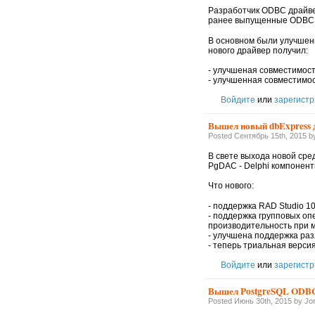
Разработчик ODBC драйвер
ранее выпущенные ODBC д
В основном были улучшены
нового драйвер получил:
- улучшеная совместимость 
- улучшенная совместимость
Войдите
или
зарегистр
Вышел новый dbExpress д
Posted Сентябрь 15th, 2015 b
В свете выхода новой сре
PgDAC - Delphi компонент
Что нового:
- поддержка RAD Studio 10
- поддержка групповых оп
производительность при
- улучшена поддержка ра
- теперь триальная верси
Войдите
или
зарегистр
Вышел PostgreSQL ODBC
Posted Июнь 30th, 2015 by Jo