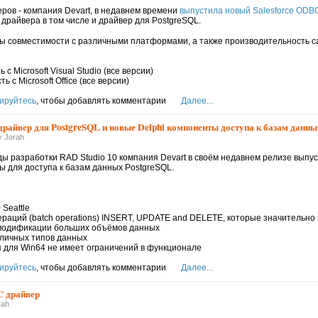
ов - компания Devart, в недавнем времени
выпустила новый Salesforce ODB
райвера в том числе и драйвер для PostgreSQL.
 совместимости с различными платформами, а также производительность са
с Microsoft Visual Studio (все версии)
 с Microsoft Office (все версии)
ируйтесь
, чтобы добавлять комментарии
Далее...
райвер для PostgreSQL и новые Delphi компоненты доступа к базам данн
y Jorah
ды разработки RAD Studio 10 компания Devart в своём недавнем релизе вып
ы для доступа к базам данных PostgreSQL.
 Seattle
ераций (batch operations) INSERT, UPDATE and DELETE, которые значительн
 модификации больших объёмов данных
зличных типов данных
я для Win64 не имеет ограничений в функционале
ируйтесь
, чтобы добавлять комментарии
Далее...
 драйвер
rah