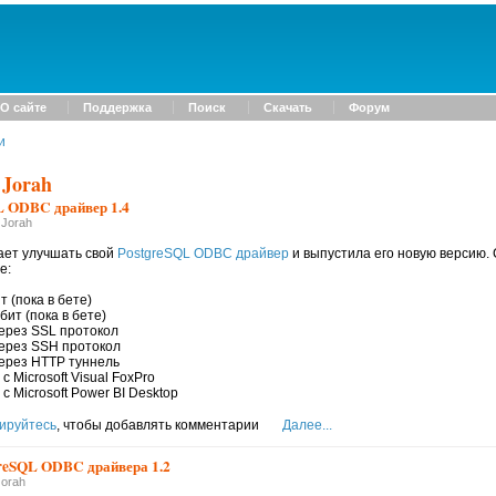
О сайте
Поддержка
Поиск
Скачать
Форум
и
 Jorah
 ODBC драйвер 1.4
 Jorah
ает улучшать свой
PostgreSQL ODBC драйвер
и выпустила его новую версию.
е:
т (пока в бете)
бит (пока в бете)
ерез SSL протокол
через SSH протокол
через HTTP туннель
 Microsoft Visual FoxPro
с Microsoft Power BI Desktop
ируйтесь
, чтобы добавлять комментарии
Далее...
greSQL ODBC драйвера 1.2
Jorah