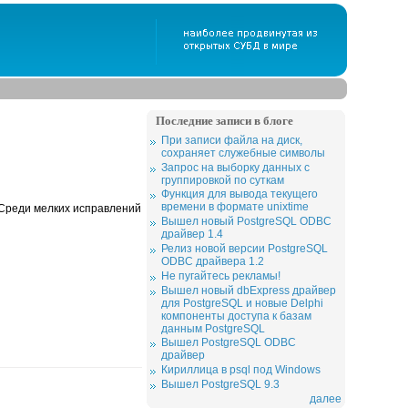
Последние записи в блоге
При записи файла на диск,
сохраняет служебные символы
Запрос на выборку данных с
группировкой по суткам
Функция для вывода текущего
времени в формате unixtime
 Среди мелких исправлений
Вышел новый PostgreSQL ODBC
драйвер 1.4
Релиз новой версии PostgreSQL
ODBC драйвера 1.2
Не пугайтесь рекламы!
Вышел новый dbExpress драйвер
для PostgreSQL и новые Delphi
компоненты доступа к базам
данным PostgreSQL
Вышел PostgreSQL ODBC
драйвер
Кириллица в psql под Windows
Вышел PostgreSQL 9.3
далее