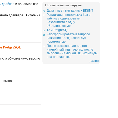
C драйвер
и обновила все
Новые темы на форуме
Дата имеет тип данных BIGINT
Репликация нескольких баз и
мого драйвера. В итоге из
таблиц с одинаковыми
названиями в одну
объединяющую.
1c и PotgreSQL
Как сформировать в запросе
название поля, используя
переменную.
После восстановления нет
ым PostgreSQL
нужной таблицы, однако после
выполнения любой DDL-команды,
она появляется
устила обновлённую версию
далее
о повышают