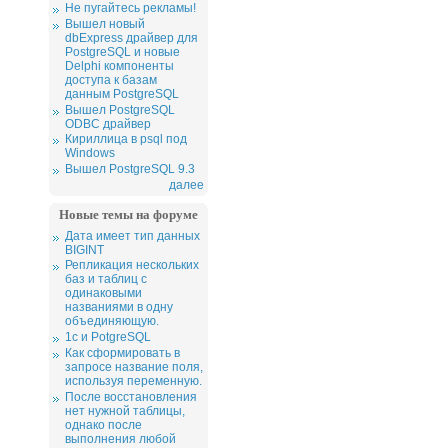
Не пугайтесь рекламы!
Вышел новый
dbExpress драйвер для
PostgreSQL и новые
Delphi компоненты
доступа к базам
данным PostgreSQL
Вышел PostgreSQL
ODBC драйвер
Кириллица в psql под
Windows
Вышел PostgreSQL 9.3
далее
Новые темы на форуме
Дата имеет тип данных
BIGINT
Репликация нескольких
баз и таблиц с
одинаковыми
названиями в одну
объединяющую.
1c и PotgreSQL
Как сформировать в
запросе название поля,
используя переменную.
После восстановления
нет нужной таблицы,
однако после
выполнения любой