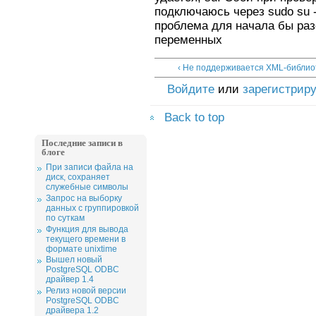
подключаюсь через sudo su -
проблема для начала бы ра
переменных
‹ Не поддерживается XML-библио
Войдите
или
зарегистрир
Back to top
Последние записи в
блоге
При записи файла на
диск, сохраняет
служебные символы
Запрос на выборку
данных с группировкой
по суткам
Функция для вывода
текущего времени в
формате unixtime
Вышел новый
PostgreSQL ODBC
драйвер 1.4
Релиз новой версии
PostgreSQL ODBC
драйвера 1.2