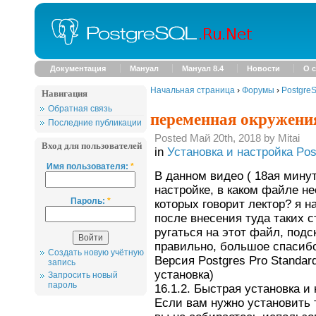
Документация
Мануал
Мануал 8.4
Новости
О с
Начальная страница
›
Форумы
›
Postgre
Навигация
Обратная связь
переменная окружени
Последние публикации
Posted Май 20th, 2018 by Mitai
Вход для пользователей
in
Установка и настройка Po
Имя пользователя:
*
В данном видео ( 18ая мину
настройке, в каком файле н
Пароль:
*
которых говорит лектор? я на
после внесения туда таких с
ругаться на этот файл, подс
правильно, большое спасибо
Создать новую учётную
Версия Postgres Pro Standar
запись
установка)
Запросить новый
пароль
16.1.2. Быстрая установка и
Если вам нужно установить т