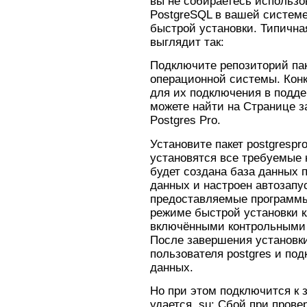
вы не собираетесь использо
PostgreSQL в вашей системе
быстрой установки. Типична
выглядит так:
Подключите репозиторий па
операционной системы. Конк
для их подключения в подд
можете найти на Странице з
Postgres Pro.
Установите пакет postgrespr
установятся все требуемые 
будет создана база данных 
данных и настроен автозапус
предоставляемые программы
режиме быстрой установки к
включёнными контрольными
После завершения установки
пользователя postgres и под
данных.
Но при этом подключится к за
удается, su: Сбой при прове