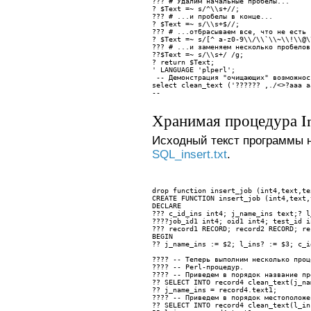
??? 
# Удалим начальные пробелы...
? 
$Text =~ s/^\\s+//;
??? 
# ...и пробелы в конце...
? 
$Text =~ s/\\s+$//;
??? 
# ...отбрасываем все, что не есть 
? 
$Text =~ s/[^ a-z0-9\\/\\`\\~\\!\\@\
??? 
# ...и заменяем несколько пробелов
??
$Text =~ s/\\s+/ /g;
? 
return $Text;
' LANGUAGE 'plperl';
-- Демонстрация "очищающих" возможнос
select clean_text ('?????? ,./<>?aaa a
--
Хранимая процедура Ins
Исходный текст программы 
SQL_insert.txt
.
drop function insert_job (int4,text,te
CREATE FUNCTION insert_job (int4,text,
DECLARE
??? 
c_id_ins int4; j_name_ins text;? l
????
job_id1 int4; oid1 int4; test_id i
??? 
record1 RECORD; record2 RECORD; re
BEGIN
?? 
j_name_ins := $2; l_ins? := $3; c_i
???? 
-- Теперь выполним несколько проц
???? -- Perl-процедур.
???? -- Приведем в порядок название пр
?? 
SELECT INTO record4 clean_text(j_na
?? 
j_name_ins = record4.text1;
???? 
-- Приведем в порядок местоположе
?? 
SELECT INTO record4 clean_text(l_in