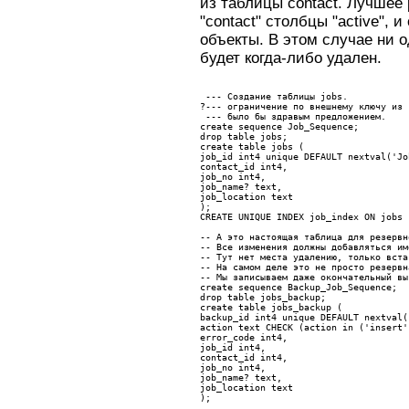
из таблицы contact. Лучшее 
"contac
t
" столбцы "active", 
объекты. В этом случае ни 
будет когда-либо удален.
 --- Создание таблицы jobs. 
?--- ограничение по внешнему ключу из 
 --- было бы здравым предложением.
create sequence Job_Sequence;
drop table jobs;
create table jobs (
job_id int4 unique DEFAULT nextval('Jo
contact_id int4,
job_no int4,
job_name? text,
job_location text 
);
CREATE UNIQUE INDEX job_index ON jobs 
-- А это настоящая таблица для резервн
-- Все изменения должны добавляться им
-- Тут нет места удалению, только вста
-- На самом деле это не просто резервн
-- Мы записываем даже окончательный вы
create sequence Backup_Job_Sequence;
drop table jobs_backup;
create table jobs_backup (
backup_id int4 unique DEFAULT nextval(
action text CHECK (action in ('insert'
error_code int4,
job_id int4,
contact_id int4,
job_no int4,
job_name? text,
job_location text
);