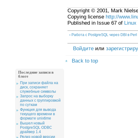
Copyright © 2001, Mark Nielse
Copying license
http://www.li
Published in Issue 67 of
Linux
‹ Работа с PostgreSQL через DBI в Perl
Войдите
или
зарегистрир
Back to top
Последние записи в
блоге
При записи файла на
диск, сохраняет
служебные символы
Запрос на выборку
данных с группировкой
по суткам
Функция для вывода
текущего времени в
формате unixtime
Вышел новый
PostgreSQL ODBC
драйвер 1.4
Релиз новой версии