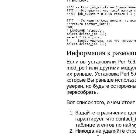
?? 
END LOOP;
???? -- Если job_exists == 0 возвращае
???? -- Это значит, что такой записи н
???
IF job_exists = 0 THEN return (-1);
???? 
-- Уж коли мы сюда попали, то все
???
return (return_int4);
END;
' LANGUAGE 'plpgsql';
select delete_job (1);
select * from jobs;
? --- Запись удалена, так что теперь м
select delete_job (1);
Информация к размы
Если вы установили Perl 5.6
mod_perl или другими модул
их раньше. Установка Perl 5
которые Вы раньше использо
уверен, но будьте осторожн
пересобрать.
Вот список того, о чем стоит
Задайте ограничение цел
гарантирует, что contact
таблице агентов по найм
Никогда не удаляйте строк