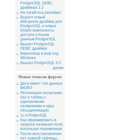
PostgreSQL ODBC
драйвера 1.2
Не пугайтесь рекламы!
Вышел новый
dbExpress драйвер для
PostgreSQL и новые
Delphi компоненты
доступа к базам
данным PostgreSQL
Вышел PostgreSQL
ODBC драйвер
Кириллица в psql под
Windows
Вышел PostgreSQL 9.3
далее
Новые темы на форуме
Дата имеет тип данных
BIGINT
Репликация нескольких
баз и таблиц с
одинаковыми
названиями в одну
объединяющую.
1c и PotgreSQL
Как сформировать в
запросе название поля,
используя переменную.
После восстановления
нет нужной таблицы,