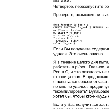
make install
Четвертое, перезапустите pos
Проверьте, возможен ли выхо
drop function ls_bad ();
CREATE FUNCTION? ls_bad () RETURNS tex
my @Temp = `ls /tmp`;
my $List = "@Temp";
$List =~ s/\n/ /g;
? 
return $List;
' LANGUAGE 'plperl';
select ls_bad();
Если Вы получаете содержимо
удался. Это очень опасно.
Я в течение целого дня пыт
работать в pl/perl. Главное
Perl в C, и это оказалось н
страница man. Я продолжаю
я попытался совсем отказат
но мне не удалось продвину
"вкомпилировать" DynaLoader 
хотел бы, чтобы кто-нибудь 
Если у Вас получиться заст