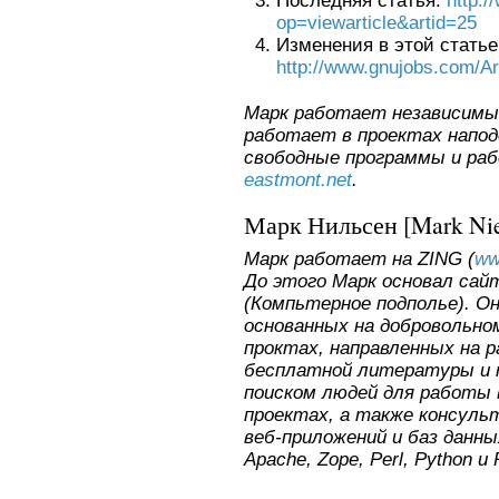
Последняя статья:
http:/
op=viewarticle&artid=25
Изменения в этой статье
http://www.gnujobs.com/Ar
Марк работает независимы
работает в проектах напо
свободные программы и ра
eastmont.net
.
Марк Нильсен
[Mark Nie
Марк работает на ZING (
ww
До этого Марк основал са
(Компьтерное подполье). О
основанных на добровольном 
проктах, направленных на 
бесплатной литературы и 
поиском людей для работы 
проектах, а также консуль
веб-приложений и баз данны
Apache, Zope, Perl, Python и