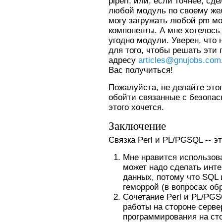
plperl, или, если точнее, сде
любой модуль по своему жел
могу загружать любой pm м
компоненты. А мне хотелось
угодно модули. Уверен, что 
для того, чтобы решать эти
адресу
articles@gnujobs.com
Вас получиться!
Пожалуйста, не делайте этог
обойти связанные с безопас
этого хочется.
Заключение
Связка Perl и PL/PGSQL -- 
Мне нравится использова
может надо сделать инте
данных, потому что SQL
геморрой (в вопросах об
Сочетание Perl и PL/PG
работы на стороне серве
программирования на сто