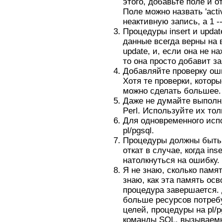
этого, добавьте поле и о
Поле можно назвать 'acti
неактивную запись, а 1 -
Процедуры insert и upda
данные всегда верны на 
update, и, если она не н
то она просто добавит з
Добавляйте проверку оши
Хотя те проверки, которы
можно сделать большее.
Даже не думайте выполн
Perl. Используйте их то
Для одновременного испо
pl/pgsql.
Процедуры должны быть 
откат в случае, когда ins
натолкнуться на ошибку.
Я не знаю, сколько памят
знаю, как эта память осв
процедура завершается. 
больше ресурсов потребу
целей, процедуры на pl/
команды SQL, вызываемые