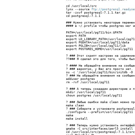
cd /usr/local/src
lynx --source 
ftp://postgresql.readyse
tar -zxvf postgresql-7.1.1.tar.gz
cd postgresql-7.1.1
### Нужно установить некоторые перемен
#### в ~/.profile чтобы postgres мог и
PATH=/usr/local/pg711/bin:$PATH
export PATH
export LD_LIBRARY_PATH=/usr/local/pg71
export PGDATA=/usr/local/pg711/data
export PGLIB=/usr/local/pg711/lib
export POSTGRES_HOME=/usr/local/pg711
? 
### Этот скрипт настроен на удаление
??### Я сделал это для того, чтобы был
? #### Не обращайте внимание на сообще
? ### вероятно, у Вас его просто нет.
su -c '/usr/local/pg711/bin/initdb -D 
? 
### Не обращайте внимания на сообщен
adduser postgres
rm -rvf /usr/local/pg711
? 
### А теперь создадим директорию и п
mkdir /usr/local/pg711 
chown postgres /usr/local/pg711
? 
### Любые ошибки make clean можно пр
make
 clean
? ### Соберите и установите postgresql
./configure --prefix=/usr/local/pg711 
make
make install
? ### Теперь нужно установить интерфей
gmake -C src/interfaces/perl5 install
cd /usr/local/src/postgresql-7.1.1/src