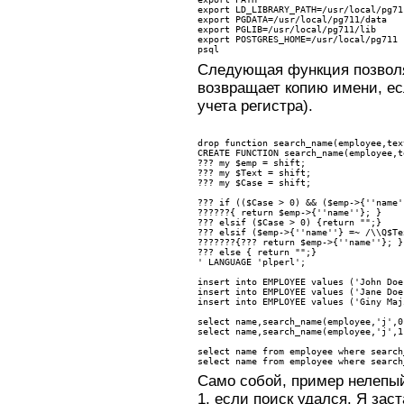
export LD_LIBRARY_PATH=/usr/local/pg71
export PGDATA=/usr/local/pg711/data
export PGLIB=/usr/local/pg711/lib
export POSTGRES_HOME=/usr/local/pg711
psql
Следующая функция позволя
возвращает копию имени, ес
учета регистра).
drop function search_name(employee,tex
CREATE FUNCTION search_name(employee,t
??? 
my $emp = shift;
??? 
my $Text = shift;
??? 
my $Case = shift;
??? 
if (($Case > 0) && ($emp->{''name'
??????
{ return $emp->{''name''}; }
??? 
elsif ($Case > 0) {return "";}
??? 
elsif ($emp->{''name''} =~ /\\Q$Te
???????
{??? return $emp->{''name''}; }
??? 
else { return "";}
' LANGUAGE 'plperl';
insert into EMPLOYEE values ('John Doe
insert into EMPLOYEE values ('Jane Doe
insert into EMPLOYEE values ('Giny Maj
select name,search_name(employee,'j',0
select name,search_name(employee,'j',1
select name from employee where search
select name from employee where search
Само собой, пример нелепый
1, если поиск удался. Я за