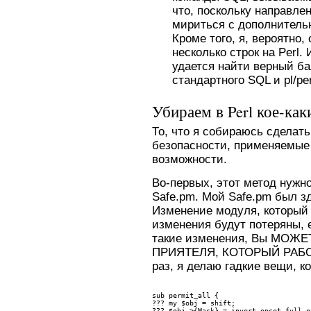
что, поскольку направлен
мириться с дополнитель
Кроме того, я, вероятно,
несколько строк на Perl.
удается найти верный ба
стандартного SQL и pl/per
Убираем в Perl кое-как
То, что я собираюсь сделать
безопасности, применяемые 
возможности.
Во-первых, этот метод нужно
Safe.pm. Мой Safe.pm был здес
Изменение модуля, который с
изменения будут потеряны, 
такие изменения, Вы МО
ПРИЯТЕЛЯ, КОТОРЫЙ РАБО
раз, я делаю гадкие вещи, к
sub permit_all {
??? 
my $obj = shift;
??? 
$obj->{Mask} = invert_opset full_o