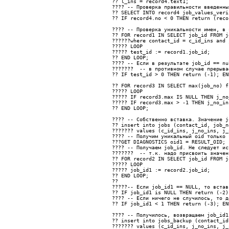
?? 
l_ins = record4.text1;
???? 
-- Проверка правильности введенны
?? 
SELECT INTO record4 job_values_veri
?? 
IF record4.no < 0 THEN return (reco
???? 
-- Проверка уникальности имен, в 
?? FOR record1 IN SELECT job_id FROM j
??????
where contact_id = c_id_ins and 
????? 
LOOP
????? 
test_id := record1.job_id;
?? 
END LOOP;
???? -- Если в результате job_id == nu
???????  -- в противном случае прерыва
?? 
IF test_id > 0 THEN return (-1); EN
?? 
FOR record3 IN SELECT max(job_no) f
????? 
LOOP
????? 
IF record3.max IS NULL THEN j_no
????? 
IF record3.max > -1 THEN j_no_in
?? 
END LOOP;
???? -- Собственно вставка. Значение j
?? 
insert into jobs (contact_id, job_n
??????? 
values (c_id_ins, j_no_ins, j_
???? 
-- Получим уникальный oid только 
???
GET DIAGNOSTICS oid1 = RESULT_OID;
???? 
-- Получаем job_id. Не следует ис
???????  -- т.к. надо присвоить значен
?? 
FOR record2 IN SELECT job_id FROM j
????? 
LOOP
????? 
job_id1 := record2.job_id;
?? 
END LOOP;
?? 
?????-- Если job_id1 == NULL, то встав
?? 
IF job_id1 is NULL THEN return (-2)
???? 
-- Если ничего не случилось, то д
?? 
IF job_id1 < 1 THEN return (-3); EN
???? 
-- Получилось, возвращаем job_id1
?? 
insert into jobs_backup (contact_id
??????? 
values (c_id_ins, j_no_ins, j_