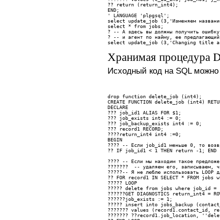
?? 
return (return_int4);
END;
' LANGUAGE 'plpgsql';
select update_job (3,'Изменяем названи
select * from jobs;
? 
-- А здесь вы должны получить ошибку
? -- и агент по найму, ее предлагающий
select update_job (3,'Changing title a
Хранимая процедура Del
Исходный код на SQL можно
drop function delete_job (int4);
CREATE FUNCTION delete_job (int4) RETU
DECLARE
??? 
job_id1 ALIAS FOR $1;
??? 
job_exists int4 := 0;
??? 
job_backup_exists int4 := 0;
??? 
record1 RECORD; 
????
return_int4 int4 :=0;
BEGIN
???? -- Если job_id1 меньше 0, то возв
?? 
IF job_id1 < 1 THEN return -1; END 
???? 
-- Если мы находим такое предложе
???????  -- удаляем его, записываем, ч
?????-- Я не люблю использовать LOOP д
?? 
FOR record1 IN SELECT * FROM jobs w
????? 
LOOP
????? 
delete from jobs where job_id = 
??????
GET DIAGNOSTICS return_int4 = RO
????
??job_exists := 1;
????? 
insert into jobs_backup (contact
??????? 
values (record1.contact_id, re
??????? 
??record1.job_location, ''dele