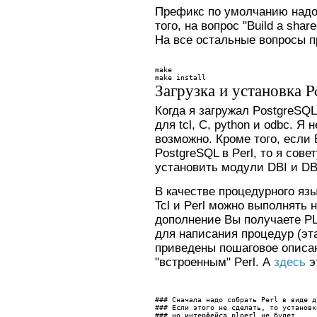
Префикс по умолчанию надо из
того, на вопрос "Build a shared
На все остальные вопросы 
make
make install
Загрузка и установка
P
Когда я загружал PostgreSQ
для tcl, C, python и odbc. Я
возможно. Кроме того, если
PostgreSQL в Perl, то я сове
установить модули DBI и DB
В качестве процедурного язы
Tcl и Perl можно выполнять 
дополнение Вы получаете PL
для написания процедур (эта
приведены пошаговое описан
"встроенным" Perl. А
здесь
э
### Сначала надо собрать Perl в виде д
### Если этого не сделать, то установк
### но интерфейса plperl не будет. 