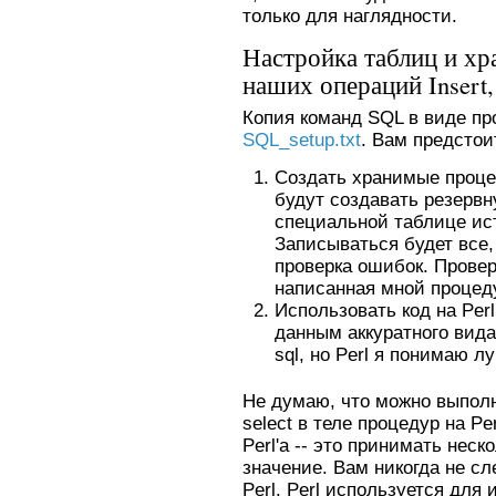
только для наглядности.
Настройка таблиц и хр
наших операций Insert, 
Копия команд SQL в виде пр
SQL_setup.txt
. Вам предсто
Создать хранимые процеду
будут создавать резерв
специальной таблице ист
Записываться будет все,
проверка ошибок. Провер
написанная мной процед
Использовать код на Per
данным аккуратного вида
sql, но Perl я понимаю л
Не думаю, что можно выполня
select в теле процедур на P
Perl'а -- это принимать нес
значение. Вам никогда не сл
Perl. Perl используется для