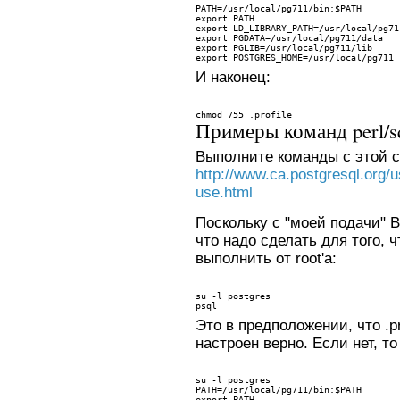
PATH=/usr/local/pg711/bin:$PATH
export PATH
export LD_LIBRARY_PATH=/usr/local/pg71
export PGDATA=/usr/local/pg711/data
export PGLIB=/usr/local/pg711/lib
export POSTGRES_HOME=/usr/local/pg711
И наконец:
chmod 755 .profile
Примеры команд perl/s
Выполните команды с этой 
http://www.ca.postgresql.org/
use.html
Поскольку с "моей подачи" В
что надо сделать для того, 
выполнить от root'а:
su -l postgres
psql
Это в предположении, что .pr
настроен верно. Если нет, т
su -l postgres
PATH=/usr/local/pg711/bin:$PATH
export PATH