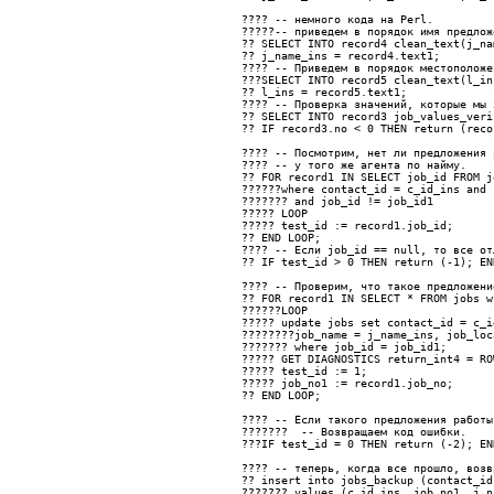
???? 
-- немного кода на Perl. 
?????-- приведем в порядок имя предлож
?? 
SELECT INTO record4 clean_text(j_na
?? 
j_name_ins = record4.text1;
???? 
-- Приведем в порядок местоположе
???
SELECT INTO record5 clean_text(l_in
?? 
l_ins = record5.text1;
???? 
-- Проверка значений, которые мы 
?? 
SELECT INTO record3 job_values_veri
?? 
IF record3.no < 0 THEN return (reco
???? 
-- Посмотрим, нет ли предложения 
???? -- у того же агента по найму.
?? FOR record1 IN SELECT job_id FROM j
??????
where contact_id = c_id_ins and 
??????? 
and job_id != job_id1
????? 
LOOP
????? 
test_id := record1.job_id;
?? 
END LOOP;
???? -- Если job_id == null, то все от
?? 
IF test_id > 0 THEN return (-1); EN
???? 
-- Проверим, что такое предложени
?? FOR record1 IN SELECT * FROM jobs w
??????
LOOP
????? 
update jobs set contact_id = c_i
????????
job_name = j_name_ins, job_loc
??????? 
where job_id = job_id1;
????? 
GET DIAGNOSTICS return_int4 = RO
????? 
test_id := 1;
????? 
job_no1 := record1.job_no;
?? 
END LOOP;
???? -- Если такого предложения работы
???????  -- Возвращаем код ошибки. 
???
IF test_id = 0 THEN return (-2); EN
???? 
-- теперь, когда все прошло, возв
?? 
insert into jobs_backup (contact_id
??????? 
values (c_id_ins, job_no1, j_n