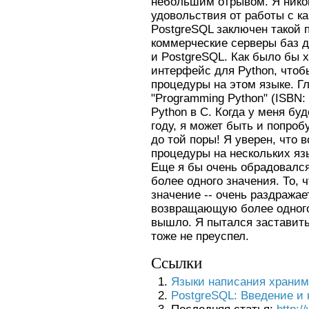
небольшим отрывом. Я никог
удовольствия от работы с к
PostgreSQL заключен такой п
коммерческие серверы баз д
и PostgreSQL. Как было бы 
интерфейс для Python, что
процедуры на этом языке. Г
"Programming Python" (ISBN:
Python в C. Когда у меня б
году, я может быть и попроб
до той поры! Я уверен, что
процедуры на нескольких яз
Еще я бы очень обрадовалс
более одного значения. То, 
значение -- очень раздража
возвращающую более одного 
вышло. Я пытался заставит
тоже не преуспел.
Ссылки
Языки написания храним
PostgreSQL: Введение и