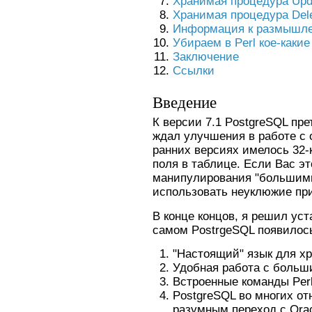
Хранимая процедура Upda
Хранимая процедура Delet
Информация к размышл
Убираем в Perl кое-какие
Заключение
Ссылки
Введение
К версии 7.1 PostgreSQL пр
ждал улучшения в работе с 
ранних версиях имелось 32-
поля в таблице. Если Вас эт
манипулирования "большими
использовать неуклюжие пр
В конце концов, я решил уст
самом PostrgeSQL появилось 
"Настоящий" язык для х
Удобная работа с больш
Встроенные команды Perl
PostgreSQL во многих от
разумным переход с Orac