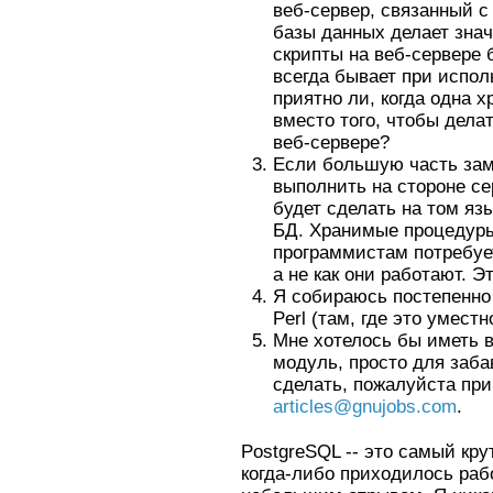
веб-сервер, связанный с
базы данных делает знач
скрипты на веб-сервере 
всегда бывает при испо
приятно ли, когда одна 
вместо того, чтобы делат
веб-сервере?
Если большую часть зам
выполнить на стороне се
будет сделать на том яз
БД. Хранимые процедуры
программистам потребует
а не как они работают. Э
Я собираюсь постепенно
Perl (там, где это уместн
Мне хотелось бы иметь в
модуль, просто для заба
сделать, пожалуйста пр
articles@gnujobs.com
.
PostgreSQL -- это самый кру
когда-либо приходилось раб