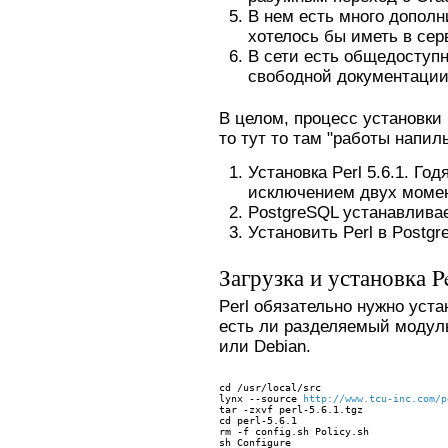
В нем есть много допол
хотелось бы иметь в сер
В сети есть общедоступна
свободной документации
В целом, процесс установк
то тут то там "работы напил
Установка Perl 5.6.1. Го
исключением двух момен
PostgreSQL устанавливает
Установить Perl в Postg
Загрузка и установка Pe
Perl обязательно нужно уста
есть ли разделяемый модуль 
или Debian.
cd /usr/local/src
lynx --source 
http://www.tcu-inc.com/p
tar -zxvf perl-5.6.1.tgz
cd perl-5.6.1
rm -f config.sh Policy.sh
sh Configure