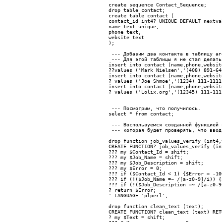
create sequence Contact_Sequence;
drop table contact;
create table contact (
contact_id int4? UNIQUE DEFAULT nextva
name text unique,
phone text,
website text
);
 --- Добавим два контакта в таблицу аг
 --- Для этой таблицы я не стал делать
insert into contact (name,phone,websit
??
values ('Mark Nielsen','(408) 891-64
insert into contact (name,phone,websit
? 
values ('Joe Shmoe','(1234) 111-1111
insert into contact (name,phone,websit
? 
values ('Lolix.org','(12345) 111-111
--- Посмотрим, что получилось.
select * from contact;
--- Воспользуемся созданной функцией 
 --- которая будет проверять, что ввод
drop function job_values_verify (int4,
CREATE FUNCTION? job_values_verify (in
??? 
my $Contact_Id = shift;
??? 
my $Job_Name = shift;
??? 
my $Job_Description = shift;
??? 
my $Error = 0;
??? 
if ($Contact_Id < 1) {$Error = -10
??? 
if (!($Job_Name =~ /[a-z0-9]/i)) {
??? 
if (!($Job_Description =~ /[a-z0-9
? 
return $Error;
' LANGUAGE 'plperl';
drop function clean_text (text);
CREATE FUNCTION? clean_text (text) RET
? 
my $Text = shift;