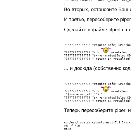
}
Во-вторых, остановите Ваш 
И третье, пересоберите plpe
Сделайте в файле plperl.c 
??????????????? 
"require Safe; SPI::bo
??????????????? 
"sub 
mksafefunc 
??????????????? 
"$x->share(qw[&elog &D
??????????????? 
" return $x->reval(qq[
... и досюда (собственно ко
??????????????? 
"require Safe; SPI::bo
??????????????? 
"sub 
mksafefunc 
 "$x->permit_all('');"
??????????????? 
"$x->share(qw[&elog &D
??????????????? 
" return $x->reval(qq[
Теперь пересоберите plperl и
cd /usr/local/src/postgresql-7.1.1/src
rm -f *.o
make 