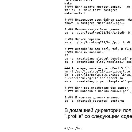
perl Makefile.PL
make 
??
### Если хотите протестировать, что 
##? su -c 'make test' postgres
make install
? ### Владельцем всех файлов должен бы
chown -R postgres /usr/local/pg711
? 
### Инициализация базы данных. 
su -c '/usr/local/pg711/bin/initdb -D 
? 
### Запуск сервера
. 
su -c '/usr/local/pg711/bin/pg_ctl -D 
? 
### Интерфейсы для perl, tcl, и pl/p
??### Пора их добавить. 
??
su -c 'createlang plpgsql template1' p
su -c 'createlang pltcl template1' pos
### А теперь, полагая, что Perl 5.6.1 
rm -f /usr/local/pg711/lib/libperl.so
ln -s /usr/lib/perl5/5.6.1/i686-linux/
? 
/usr/local/pg711/lib/libperl.so
su -c 'createlang plperl template1' po
? 
### Если все отработало без ошибок, 
? ### из шаблона с подключенными perl,
? ### И кое-что дополнительное.
su -c 'createdb postgres' postgres
В домашней директории поль
".profile" со следующим со
#!/usr/bin