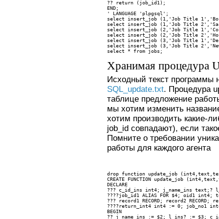
?? 
return (job_id1);
END;
' LANGUAGE 'plpgsql';
select insert_job (1,'Job Title 1','Bo
select insert_job (1,'Job Title 2','Sa
select insert_job (2,'Job Title 1','Co
select insert_job (2,'Job Title 2','Ho
select insert_job (3,'Job Title 1','De
select insert_job (3,'Job Title 2','Ne
select * from jobs;
Хранимая процедура Up
Исходный текст программы 
SQL_update.txt
. Процедура u
таблице предложение работы
мы хотим изменить названи
хотим производить какие-ли
job_id совпадают), если так
Помните о требовании уник
работы для каждого агента
drop function update_job (int4,text,te
CREATE FUNCTION update_job (int4,text,
DECLARE
??? 
c_id_ins int4; j_name_ins text;? l
????
job_id1 ALIAS FOR $4; oid1 int4; t
??? 
record1 RECORD; record2 RECORD; re
????
return_int4 int4 := 0; job_no1 int
BEGIN
?? 
j_name_ins := $2; l_ins? := $3; c_i