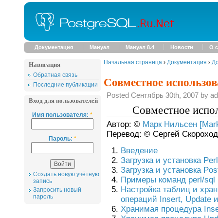
Документация
Мануал
Мануал 8.4
Новости
О с
Начальная страница
›
Документация
›
До
Навигация
Обратная связь
Совместное использов
Последние публикации
Posted Сентябрь 30th, 2007 by a
Вход для пользователей
Совместное испол
Имя пользователя:
*
Автор: ©
Марк Нильсен [Mark
Перевод: © Сергей Скороход
Пароль:
*
Введение
Загрузка и установка Perl
Загрузка и установка Pos
Создать новую учётную
Примеры команд perl/sql
запись
Настройка таблиц и хран
Запросить новый
пароль
операций Insert, Update и
Хранимая процедура Inser