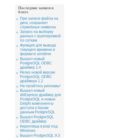
Последние записи в
блоге
При записи файла на
диск, сохраняет
служебные символы
Запрос на выборку
данных с группировкой
по суткам
Функция для вывода
текущего времени в
формате unixtime
Вышел новый
PostgreSQL ODBC
драйвер 1.4
Релиз новой версии
PostgreSQL ODBC
драйвера 1.2
Не пугайтесь рекламы!
Вышел новый
dbExpress драйвер для
PostgreSQL и новые
Delphi компоненты
доступа к базам
данным PostgreSQL
Вышел PostgreSQL
ODBC драйвер
Кириллица в psql под
Windows
Вышел PostgreSQL 9.3