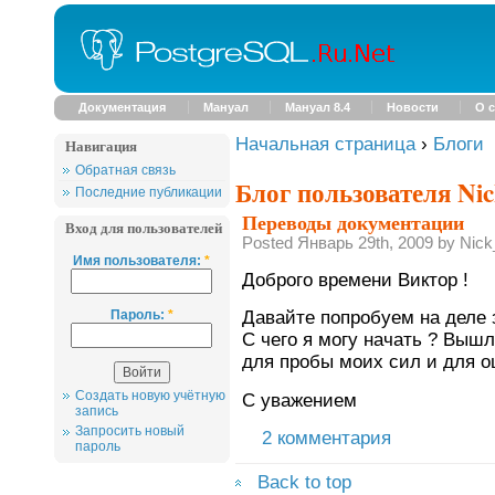
Документация
Мануал
Мануал 8.4
Новости
О с
Начальная страница
›
Блоги
Навигация
Обратная связь
Блог пользователя Ni
Последние публикации
Переводы документации
Вход для пользователей
Posted Январь 29th, 2009 by Nic
Имя пользователя:
*
Доброго времени Виктор !
Пароль:
*
Давайте попробуем на деле 
С чего я могу начать ? Выш
для пробы моих сил и для оц
Создать новую учётную
С уважением
запись
Запросить новый
2 комментария
пароль
Back to top