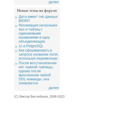
далее
Новые темы на форуме
Дата имеет тип данных
BIGINT
Репликация нескольких
баз и таблиц с
одинаковыми
названиями в одну
объединяющую.
1c и PotgreSQL
Как сформировать в
запросе название поля,
используя переменную.
После восстановления
нет нужной таблицы,
однако после
выполнения любой
DDL-команды, она
появляется
далее
(С) Виктор Вислобоков, 2008-2023