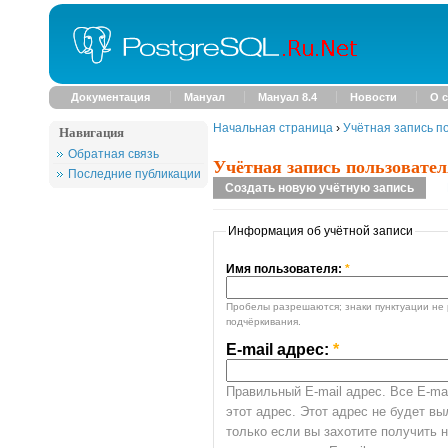
Документация
Мануал
Мануал 8.4
Новости
О с
Начальная страница
›
Учётная запись п
Навигация
Обратная связь
Учётная запись пользовател
Последние публикации
Создать новую учётную запись
Информация об учётной записи
Имя пользователя:
*
Пробелы разрешаются; знаки пунктуации не 
подчёркивания.
E-mail адрес:
*
Правильный E-mail адрес. Все E-mai
этот адрес. Этот адрес не будет в
только если вы захотите получить 