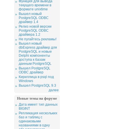
Функция для вывода
текущего времени в
формате unixtime
Вышел новый
PostgreSQL ODBC
драйвер 1.4
Релиз новой версии
PostgreSQL ODBC
драйвера 1.2
Не пугайтесь рекламы!
Вышел новый
dbExpress драйвер для
PostgreSQL и новые
Delphi компоненты
доступа к базам
данным PostgreSQL
Вышел PostgreSQL
ODBC драйвер
Кириллица в psql под
Windows
Вышел PostgreSQL 9.3
далее
Новые темы на форуме
Дата имеет тип данных
BIGINT
Репликация нескольких
баз и таблиц с
одинаковыми
названиями в одну