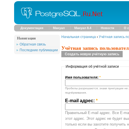
Документация
Мануал
Мануал 8.4
Новости
О с
Начальная страница
›
Учётная запись п
Навигация
Обратная связь
Учётная запись пользовател
Последние публикации
Создать новую учётную запись
Информация об учётной записи
Имя пользователя:
*
Пробелы разрешаются; знаки пунктуации не 
подчёркивания.
E-mail адрес:
*
Правильный E-mail адрес. Все E-mai
этот адрес. Этот адрес не будет в
только если вы захотите получить 