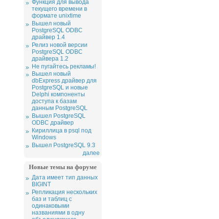
Функция для вывода
текущего времени в
формате unixtime
Вышел новый
PostgreSQL ODBC
драйвер 1.4
Релиз новой версии
PostgreSQL ODBC
драйвера 1.2
Не пугайтесь рекламы!
Вышел новый
dbExpress драйвер для
PostgreSQL и новые
Delphi компоненты
доступа к базам
данным PostgreSQL
Вышел PostgreSQL
ODBC драйвер
Кириллица в psql под
Windows
Вышел PostgreSQL 9.3
далее
Новые темы на форуме
Дата имеет тип данных
BIGINT
Репликация нескольких
баз и таблиц с
одинаковыми
названиями в одну