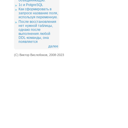
объединяющую.
1c и PotgreSQL
Как сформировать в
запросе название поля,
используя переменную.
После восстановления
нет нужной таблицы,
однако после
выполнения любой
DDL-команды, она
появляется
далее
(С) Виктор Вислобоков, 2008-2023