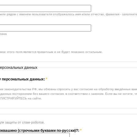
филе рядом с именем пользователя отображалось имя и/или отчество, фамилия - заполните
трана
ое этого поля является приватным и не будет показано остальным.
персональных данных
ку персональных данных:
*
ми законодательства РФ, мы обязаны спросить у вас согласие на обработку введённых ва
данных посторонним без вашего согласия, в соответствии с законом. Если вы не хотите, 
ЕГИСТРИРУЙТЕСЬ на сайте.
для защиты от спам-роботов.
токвашино (строчными буквами по-русски)?:
*