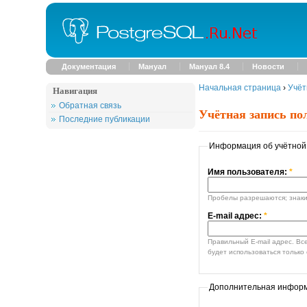
Документация
Мануал
Мануал 8.4
Новости
Начальная страница
›
Учёт
Навигация
Обратная связь
Учётная запись по
Последние публикации
Информация об учётной
Имя пользователя:
*
Пробелы разрешаются; знаки 
E-mail адрес:
*
Правильный E-mail адрес. Все E-mail сообщения от си
будет использоваться только 
Дополнительная инфор