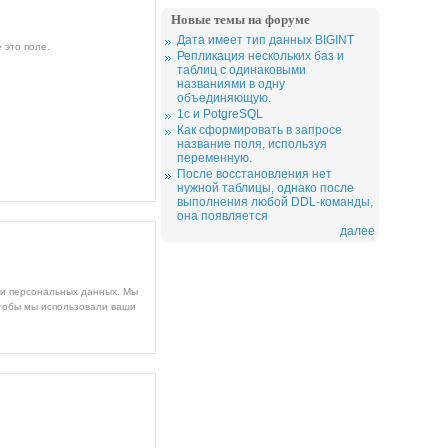
Новые темы на форуме
Дата имеет тип данных BIGINT
 это поле.
Репликация нескольких баз и
таблиц с одинаковыми
названиями в одну
объединяющую.
1c и PotgreSQL
Как сформировать в запросе
название поля, используя
переменную.
После восстановления нет
нужной таблицы, однако после
выполнения любой DDL-команды,
она появляется
далее
ми персональных данных. Мы
чтобы мы использовали ваши