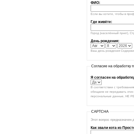
ФИО:
Если вы хотите, чтобы в про
Где живёте:
Город (населённый пункт), С
День рождения:
Ваш день рождения Содержим
Согласие на обработку 
Я согласен на обработ
В соответствии с требования
обещаем не передавать этих 
персональные данные, НЕ Р
CAPTCHA
Этот вопрос предназначен 
Как звали кота из Прос