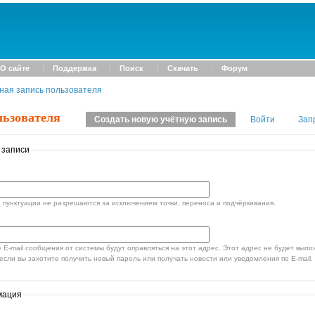
О сайте
Поддержка
Поиск
Скачать
Форум
ная запись пользователя
льзователя
Создать новую учётную запись
Войти
Зап
 записи
пунктуации не разрешаются за исключением точки, переноса и подчёркивания.
стемы будут оправляться на этот адрес. Этот адрес не будет выложен в открытый доступ и
если вы захотите получить новый пароль или получать новости или уведомления по E-mail.
мация