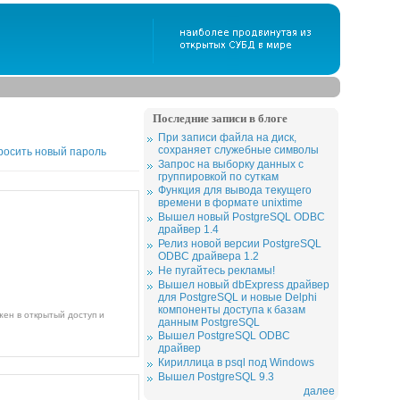
Последние записи в блоге
При записи файла на диск,
сохраняет служебные символы
росить новый пароль
Запрос на выборку данных с
группировкой по суткам
Функция для вывода текущего
времени в формате unixtime
Вышел новый PostgreSQL ODBC
драйвер 1.4
Релиз новой версии PostgreSQL
ODBC драйвера 1.2
Не пугайтесь рекламы!
Вышел новый dbExpress драйвер
для PostgreSQL и новые Delphi
компоненты доступа к базам
данным PostgreSQL
Вышел PostgreSQL ODBC
драйвер
Кириллица в psql под Windows
Вышел PostgreSQL 9.3
далее