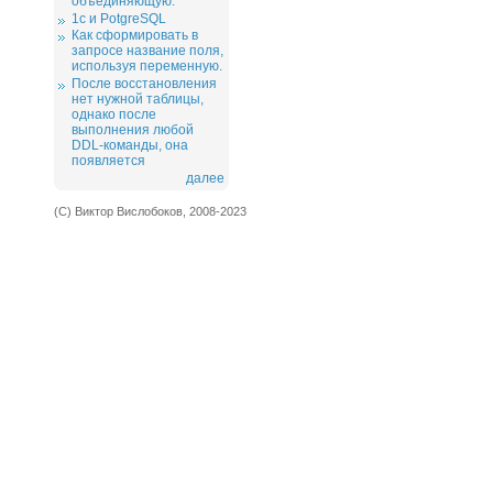
объединяющую.
1c и PotgreSQL
Как сформировать в
запросе название поля,
используя переменную.
После восстановления
нет нужной таблицы,
однако после
выполнения любой
DDL-команды, она
появляется
далее
(С) Виктор Вислобоков, 2008-2023