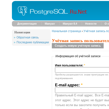
Документация
Мануал
Мануал 8.4
Новости
О с
Начальная страница
›
Учётная запись п
Навигация
Обратная связь
Учётная запись пользовател
Последние публикации
Создать новую учётную запись
Информация об учётной записи
Имя пользователя:
*
Пробелы разрешаются; знаки пунктуации не 
подчёркивания.
E-mail адрес:
*
Правильный E-mail адрес. Все E-mai
этот адрес. Этот адрес не будет в
только если вы захотите получить 