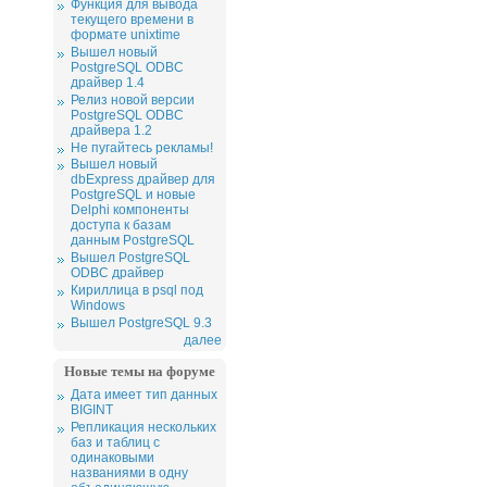
Функция для вывода
текущего времени в
формате unixtime
Вышел новый
PostgreSQL ODBC
драйвер 1.4
Релиз новой версии
PostgreSQL ODBC
драйвера 1.2
Не пугайтесь рекламы!
Вышел новый
dbExpress драйвер для
PostgreSQL и новые
Delphi компоненты
доступа к базам
данным PostgreSQL
Вышел PostgreSQL
ODBC драйвер
Кириллица в psql под
Windows
Вышел PostgreSQL 9.3
далее
Новые темы на форуме
Дата имеет тип данных
BIGINT
Репликация нескольких
баз и таблиц с
одинаковыми
названиями в одну