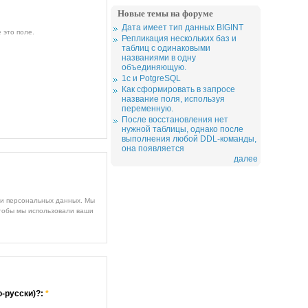
Новые темы на форуме
Дата имеет тип данных BIGINT
 это поле.
Репликация нескольких баз и
таблиц с одинаковыми
названиями в одну
объединяющую.
1c и PotgreSQL
Как сформировать в запросе
название поля, используя
переменную.
После восстановления нет
нужной таблицы, однако после
выполнения любой DDL-команды,
она появляется
далее
ми персональных данных. Мы
чтобы мы использовали ваши
о-русски)?:
*