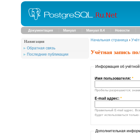
Документация
Мануал
Мануал 8.4
Новости
Начальная страница
›
Учёт
Навигация
Обратная связь
Учётная запись по
Последние публикации
Информация об учётной
Имя пользователя:
*
Пробелы разрешаются; знаки 
E-mail адрес:
*
Правильный E-mail адрес. Все E-mail сообщения от си
будет использоваться только 
Дополнительная инфор