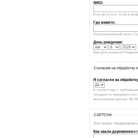
ФИО:
Если вы хотите, чтобы в про
Где живёте:
Город (населённый пункт), С
День рождения:
Ваш день рождения Содержим
Согласие на обработку 
Я согласен на обработ
В соответствии с требования
обещаем не передавать этих 
персональные данные, НЕ Р
CAPTCHA
Этот вопрос предназначен 
Как звали деревянного 