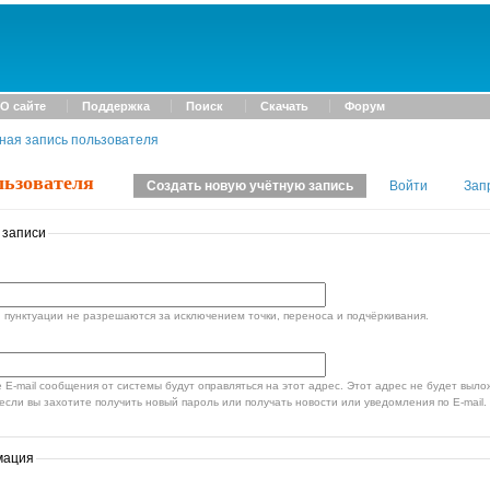
О сайте
Поддержка
Поиск
Скачать
Форум
ная запись пользователя
льзователя
Создать новую учётную запись
Войти
Зап
 записи
пунктуации не разрешаются за исключением точки, переноса и подчёркивания.
стемы будут оправляться на этот адрес. Этот адрес не будет выложен в открытый доступ и
если вы захотите получить новый пароль или получать новости или уведомления по E-mail.
мация