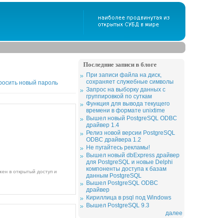
Последние записи в блоге
При записи файла на диск,
сохраняет служебные символы
росить новый пароль
Запрос на выборку данных с
группировкой по суткам
Функция для вывода текущего
времени в формате unixtime
Вышел новый PostgreSQL ODBC
драйвер 1.4
Релиз новой версии PostgreSQL
ODBC драйвера 1.2
Не пугайтесь рекламы!
Вышел новый dbExpress драйвер
для PostgreSQL и новые Delphi
компоненты доступа к базам
данным PostgreSQL
Вышел PostgreSQL ODBC
драйвер
Кириллица в psql под Windows
Вышел PostgreSQL 9.3
далее