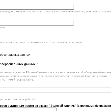
филе рядом с именем пользователя отображалось имя и/или отчество, фамилия - заполните
трана
ое этого поля является приватным и не будет показано остальным.
персональных данных
ку персональных данных:
*
ми законодательства РФ, мы обязаны спросить у вас согласие на обработку введённых ва
данных посторонним без вашего согласия, в соответствии с законом. Если вы не хотите, 
ЕГИСТРИРУЙТЕСЬ на сайте.
для защиты от спам-роботов.
героя с длинным носом из сказки "Золотой ключик" (строчными буквами п