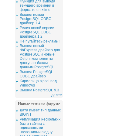
Функция для вывода
текущего времени в
формате unixtime
Вышел новый
PostgreSQL ODBC
драйвер 1.4
Релиз новой версии
PostgreSQL ODBC
драйвера 1.2
Не пугайтесь рекламы!
Вышел новый
dbExpress драйвер для
PostgreSQL и новые
Delphi компоненты
доступа к базам
данным PostgreSQL
Вышел PostgreSQL
ODBC драйвер
Кириллица в psql под
Windows
Вышел PostgreSQL 9.3
далее
Новые темы на форуме
Дата имеет тип данных
BIGINT
Репликация нескольких
баз и таблиц с
одинаковыми
названиями в одну