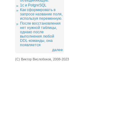
объединяющую.
1c и PotgreSQL
Как сформировать в
запросе название поля,
используя переменную.
После восстановления
нет нужной таблицы,
однако после
выполнения любой
DDL-команды, она
появляется
далее
(С) Виктор Вислобоков, 2008-2023