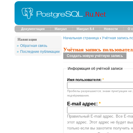
Документация
Мануал
Мануал 8.4
Новости
О с
Начальная страница
›
Учётная запись п
Навигация
Обратная связь
Учётная запись пользовател
Последние публикации
Создать новую учётную запись
Информация об учётной записи
Имя пользователя:
*
Пробелы разрешаются; знаки пунктуации не 
подчёркивания.
E-mail адрес:
*
Правильный E-mail адрес. Все E-mai
этот адрес. Этот адрес не будет в
только если вы захотите получить 