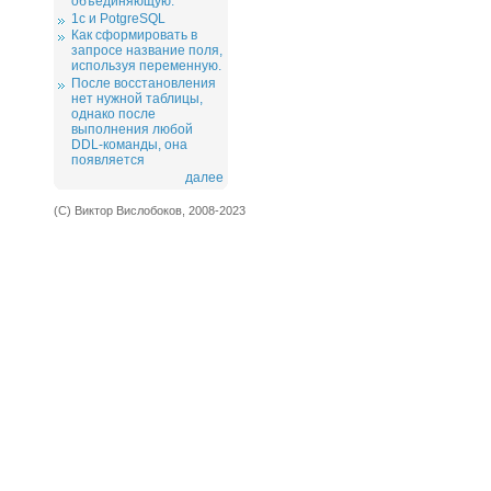
объединяющую.
1c и PotgreSQL
Как сформировать в
запросе название поля,
используя переменную.
После восстановления
нет нужной таблицы,
однако после
выполнения любой
DDL-команды, она
появляется
далее
(С) Виктор Вислобоков, 2008-2023