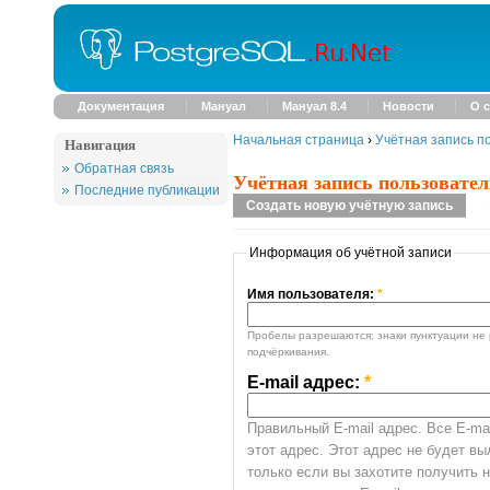
Документация
Мануал
Мануал 8.4
Новости
О с
Начальная страница
›
Учётная запись п
Навигация
Обратная связь
Учётная запись пользовател
Последние публикации
Создать новую учётную запись
Информация об учётной записи
Имя пользователя:
*
Пробелы разрешаются; знаки пунктуации не 
подчёркивания.
E-mail адрес:
*
Правильный E-mail адрес. Все E-mai
этот адрес. Этот адрес не будет в
только если вы захотите получить 