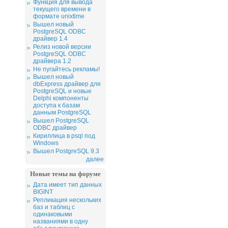
Функция для вывода
текущего времени в
формате unixtime
Вышел новый
PostgreSQL ODBC
драйвер 1.4
Релиз новой версии
PostgreSQL ODBC
драйвера 1.2
Не пугайтесь рекламы!
Вышел новый
dbExpress драйвер для
PostgreSQL и новые
Delphi компоненты
доступа к базам
данным PostgreSQL
Вышел PostgreSQL
ODBC драйвер
Кириллица в psql под
Windows
Вышел PostgreSQL 9.3
далее
Новые темы на форуме
Дата имеет тип данных
BIGINT
Репликация нескольких
баз и таблиц с
одинаковыми
названиями в одну