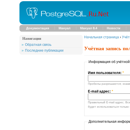
Документация
Мануал
Мануал 8.4
Новости
Начальная страница
›
Учёт
Навигация
Обратная связь
Учётная запись по
Последние публикации
Информация об учётной
Имя пользователя:
*
Пробелы разрешаются; знаки 
E-mail адрес:
*
Правильный E-mail адрес. Все E-mail сообщения от си
будет использоваться только 
Дополнительная инфор