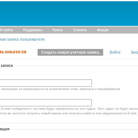
О сайте
Поддержка
Поиск
Скачать
Форум
ная запись пользователя
льзователя
Создать новую учётную запись
Войти
Зап
 записи
пунктуации не разрешаются за исключением точки, переноса и подчёркивания.
стемы будут оправляться на этот адрес. Этот адрес не будет выложен в открытый доступ и
если вы захотите получить новый пароль или получать новости или уведомления по E-mail.
мация