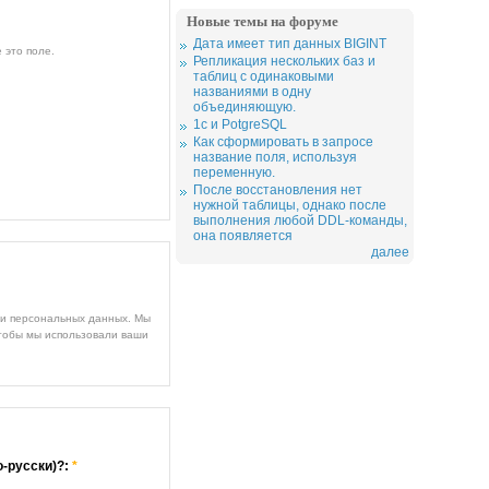
Новые темы на форуме
Дата имеет тип данных BIGINT
 это поле.
Репликация нескольких баз и
таблиц с одинаковыми
названиями в одну
объединяющую.
1c и PotgreSQL
Как сформировать в запросе
название поля, используя
переменную.
После восстановления нет
нужной таблицы, однако после
выполнения любой DDL-команды,
она появляется
далее
ми персональных данных. Мы
чтобы мы использовали ваши
о-русски)?:
*