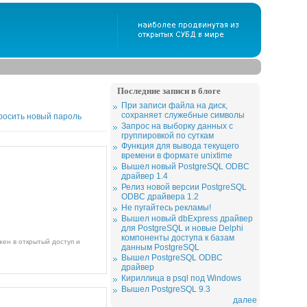
Последние записи в блоге
При записи файла на диск,
сохраняет служебные символы
росить новый пароль
Запрос на выборку данных с
группировкой по суткам
Функция для вывода текущего
времени в формате unixtime
Вышел новый PostgreSQL ODBC
драйвер 1.4
Релиз новой версии PostgreSQL
ODBC драйвера 1.2
Не пугайтесь рекламы!
Вышел новый dbExpress драйвер
для PostgreSQL и новые Delphi
компоненты доступа к базам
данным PostgreSQL
Вышел PostgreSQL ODBC
драйвер
Кириллица в psql под Windows
Вышел PostgreSQL 9.3
далее