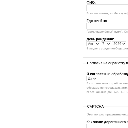
ФИО:
Если вы хотите, чтобы в про
Где живёте:
Город (населённый пункт), С
День рождения:
Ваш день рождения Содержим
Согласие на обработку 
Я согласен на обработ
В соответствии с требования
обещаем не передавать этих 
персональные данные, НЕ Р
CAPTCHA
Этот вопрос предназначен 
Как звали деревянного 