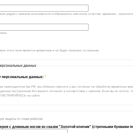
филе рядом с именем пользователя отображалось имя и/или отчество, фамилия - заполните
трана
ое этого поля является приватным и не будет показано остальным.
персональных данных
ку персональных данных:
*
ми законодательства РФ, мы обязаны спросить у вас согласие на обработку введённых ва
данных посторонним без вашего согласия, в соответствии с законом. Если вы не хотите, 
ЕГИСТРИРУЙТЕСЬ на сайте.
для защиты от спам-роботов.
героя с длинным носом из сказки "Золотой ключик" (строчными буквами п