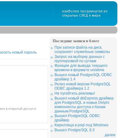
Последние записи в блоге
При записи файла на диск,
сохраняет служебные символы
росить новый пароль
Запрос на выборку данных с
группировкой по суткам
Функция для вывода текущего
времени в формате unixtime
Вышел новый PostgreSQL ODBC
драйвер 1.4
Релиз новой версии PostgreSQL
ODBC драйвера 1.2
Не пугайтесь рекламы!
Вышел новый dbExpress драйвер
для PostgreSQL и новые Delphi
компоненты доступа к базам
данным PostgreSQL
Вышел PostgreSQL ODBC
драйвер
Кириллица в psql под Windows
Вышел PostgreSQL 9.3
далее