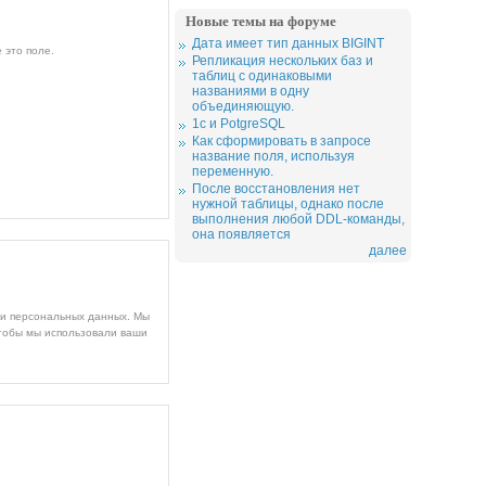
Новые темы на форуме
Дата имеет тип данных BIGINT
 это поле.
Репликация нескольких баз и
таблиц с одинаковыми
названиями в одну
объединяющую.
1c и PotgreSQL
Как сформировать в запросе
название поля, используя
переменную.
После восстановления нет
нужной таблицы, однако после
выполнения любой DDL-команды,
она появляется
далее
ми персональных данных. Мы
чтобы мы использовали ваши