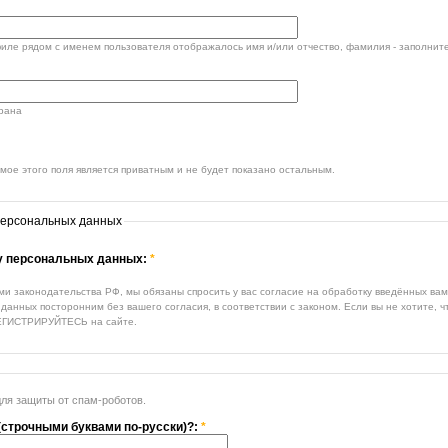
филе рядом с именем пользователя отображалось имя и/или отчество, фамилия - заполните
трана
ое этого поля является приватным и не будет показано остальным.
персональных данных
ку персональных данных:
*
ми законодательства РФ, мы обязаны спросить у вас согласие на обработку введённых ва
данных посторонним без вашего согласия, в соответствии с законом. Если вы не хотите, 
ЕГИСТРИРУЙТЕСЬ на сайте.
для защиты от спам-роботов.
(строчными буквами по-русски)?:
*