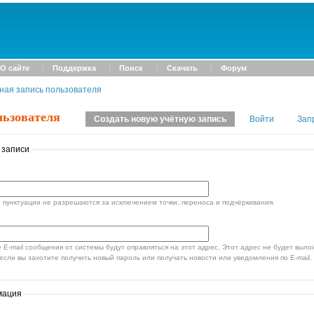
О сайте
Поддержка
Поиск
Скачать
Форум
ная запись пользователя
льзователя
Создать новую учётную запись
Войти
Зап
 записи
пунктуации не разрешаются за исключением точки, переноса и подчёркивания.
стемы будут оправляться на этот адрес. Этот адрес не будет выложен в открытый доступ и
если вы захотите получить новый пароль или получать новости или уведомления по E-mail.
мация