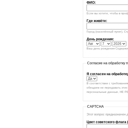
ФИО:
Если вы хотите, чтобы в про
Где живёте:
Город (населённый пункт), С
День рождения:
Ваш день рождения Содержим
Согласие на обработку 
Я согласен на обработ
В соответствии с требования
обещаем не передавать этих 
персональные данные, НЕ Р
CAPTCHA
Этот вопрос предназначен 
Цвет советского флага 