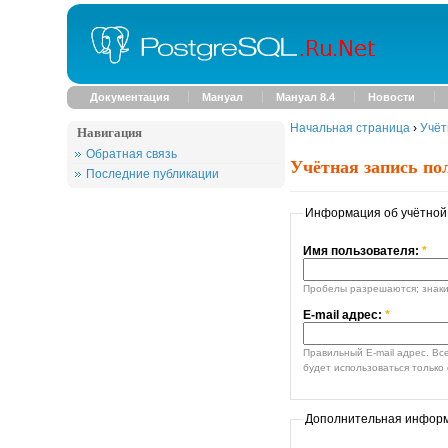
Документация
Мануал
Мануал 8.4
Новости
Начальная страница
›
Учёт
Навигация
Обратная связь
Учётная запись по
Последние публикации
Информация об учётной
Имя пользователя:
*
Пробелы разрешаются; знаки 
E-mail адрес:
*
Правильный E-mail адрес. Все E-mail сообщения от си
будет использоваться только 
Дополнительная инфор