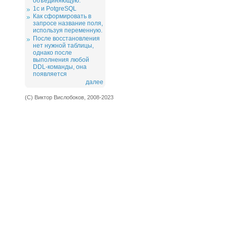
объединяющую.
1c и PotgreSQL
Как сформировать в
запросе название поля,
используя переменную.
После восстановления
нет нужной таблицы,
однако после
выполнения любой
DDL-команды, она
появляется
далее
(С) Виктор Вислобоков, 2008-2023