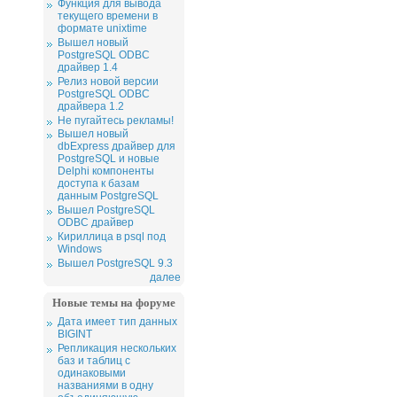
Функция для вывода
текущего времени в
формате unixtime
Вышел новый
PostgreSQL ODBC
драйвер 1.4
Релиз новой версии
PostgreSQL ODBC
драйвера 1.2
Не пугайтесь рекламы!
Вышел новый
dbExpress драйвер для
PostgreSQL и новые
Delphi компоненты
доступа к базам
данным PostgreSQL
Вышел PostgreSQL
ODBC драйвер
Кириллица в psql под
Windows
Вышел PostgreSQL 9.3
далее
Новые темы на форуме
Дата имеет тип данных
BIGINT
Репликация нескольких
баз и таблиц с
одинаковыми
названиями в одну