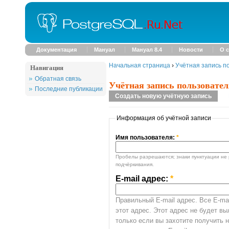
Документация
Мануал
Мануал 8.4
Новости
О с
Начальная страница
›
Учётная запись п
Навигация
Обратная связь
Учётная запись пользовател
Последние публикации
Создать новую учётную запись
Информация об учётной записи
Имя пользователя:
*
Пробелы разрешаются; знаки пунктуации не 
подчёркивания.
E-mail адрес:
*
Правильный E-mail адрес. Все E-mai
этот адрес. Этот адрес не будет в
только если вы захотите получить 