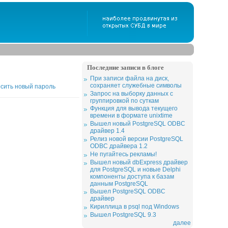
Последние записи в блоге
При записи файла на диск,
сохраняет служебные символы
сить новый пароль
Запрос на выборку данных с
группировкой по суткам
Функция для вывода текущего
времени в формате unixtime
Вышел новый PostgreSQL ODBC
драйвер 1.4
Релиз новой версии PostgreSQL
ODBC драйвера 1.2
Не пугайтесь рекламы!
Вышел новый dbExpress драйвер
для PostgreSQL и новые Delphi
компоненты доступа к базам
данным PostgreSQL
Вышел PostgreSQL ODBC
драйвер
Кириллица в psql под Windows
Вышел PostgreSQL 9.3
далее