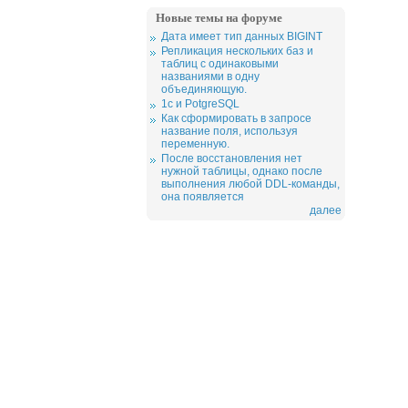
Новые темы на форуме
Дата имеет тип данных BIGINT
Репликация нескольких баз и
таблиц с одинаковыми
названиями в одну
объединяющую.
1c и PotgreSQL
Как сформировать в запросе
название поля, используя
переменную.
После восстановления нет
нужной таблицы, однако после
выполнения любой DDL-команды,
она появляется
далее