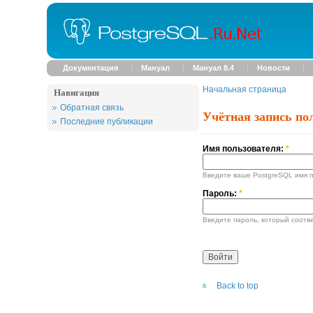
Документация
Мануал
Мануал 8.4
Новости
Начальная страница
Навигация
Обратная связь
Учётная запись по
Последние публикации
Имя пользователя:
*
Введите ваше PostgreSQL имя п
Пароль:
*
Введите пароль, который соотв
Back to top