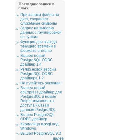
Последние записи в
блоге
При записи файла на
диск, сохраняет
служебные символы
Запрос на выборку
данных с группировкой
по суткам
Функция для вывода
текущего времени в
формате unixtime
Вышел новый
PostgreSQL ODBC
драйвер 1.4
Релиз новой версии
PostgreSQL ODBC
драйвера 1.2
Не пугайтесь рекламы!
Вышел новый
dbExpress драйвер для
PostgreSQL и новые
Delphi компоненты
доступа к базам
данным PostgreSQL
Вышел PostgreSQL
ODBC драйвер
Кириллица в psql под
Windows
Вышел PostgreSQL 9.3
далее