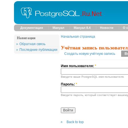
Документация
Мануал
Мануал 8.4
Новости
О с
Начальная страница
Навигация
Обратная связь
Учётная запись пользовател
Последние публикации
Создать новую учётную запись
В
Имя пользователя:
*
Введите ваше PostgreSQL имя пользователя.
Пароль:
*
Введите пароль, который соответствует вашему
Back to top