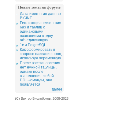
Новые темы на форуме
Дата имеет тип данных
BIGINT
Репликация нескольких
баз и таблиц с
одинаковыми
названиями в одну
объединяющую.
1c и PotgreSQL
Как сформировать в
запросе название поля,
используя переменную.
После восстановления
нет нужной таблицы,
однако после
выполнения любой
DDL-команды, она
появляется
далее
(С) Виктор Вислобоков, 2008-2023