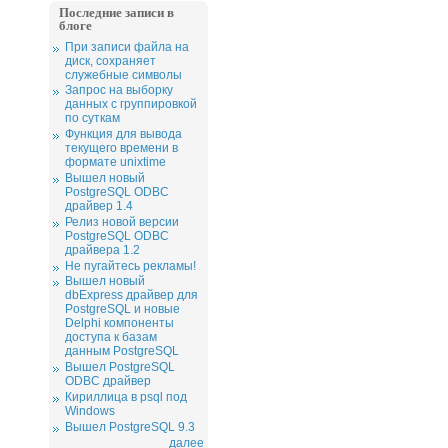
Последние записи в
блоге
При записи файла на
диск, сохраняет
служебные символы
Запрос на выборку
данных с группировкой
по суткам
Функция для вывода
текущего времени в
формате unixtime
Вышел новый
PostgreSQL ODBC
драйвер 1.4
Релиз новой версии
PostgreSQL ODBC
драйвера 1.2
Не пугайтесь рекламы!
Вышел новый
dbExpress драйвер для
PostgreSQL и новые
Delphi компоненты
доступа к базам
данным PostgreSQL
Вышел PostgreSQL
ODBC драйвер
Кириллица в psql под
Windows
Вышел PostgreSQL 9.3
далее