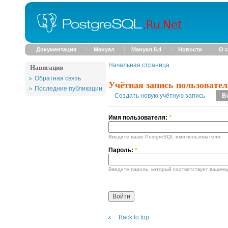
Документация
Мануал
Мануал 8.4
Новости
О с
Начальная страница
Навигация
Обратная связь
Учётная запись пользовател
Последние публикации
Создать новую учётную запись
В
Имя пользователя:
*
Введите ваше PostgreSQL имя пользователя.
Пароль:
*
Введите пароль, который соответствует вашему
Back to top