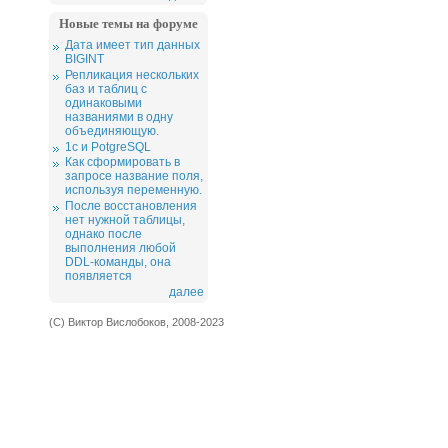
Новые темы на форуме
Дата имеет тип данных
BIGINT
Репликация нескольких
баз и таблиц с
одинаковыми
названиями в одну
объединяющую.
1c и PotgreSQL
Как сформировать в
запросе название поля,
используя переменную.
После восстановления
нет нужной таблицы,
однако после
выполнения любой
DDL-команды, она
появляется
далее
(С) Виктор Вислобоков, 2008-2023