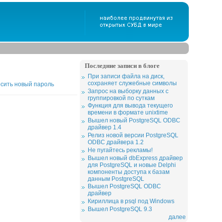
Последние записи в блоге
При записи файла на диск,
сохраняет служебные символы
сить новый пароль
Запрос на выборку данных с
группировкой по суткам
Функция для вывода текущего
времени в формате unixtime
Вышел новый PostgreSQL ODBC
драйвер 1.4
Релиз новой версии PostgreSQL
ODBC драйвера 1.2
Не пугайтесь рекламы!
Вышел новый dbExpress драйвер
для PostgreSQL и новые Delphi
компоненты доступа к базам
данным PostgreSQL
Вышел PostgreSQL ODBC
драйвер
Кириллица в psql под Windows
Вышел PostgreSQL 9.3
далее