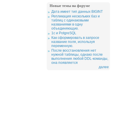
Новые темы на форуме
Дата имеет тип данных BIGINT
Репликация нескольких баз и
таблиц с одинаковыми
названиями в одну
объединяющую.
1c и PotgreSQL
Как сформировать в запросе
название поля, используя
переменную.
После восстановления нет
нужной таблицы, однако после
выполнения любой DDL-команды,
она появляется
далее