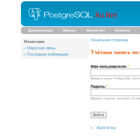
Документация
Мануал
Мануал 8.4
Новости
Начальная страница
Навигация
Обратная связь
Учётная запись по
Последние публикации
Имя пользователя:
*
Введите ваше PostgreSQL имя п
Пароль:
*
Введите пароль, который соотв
Back to top