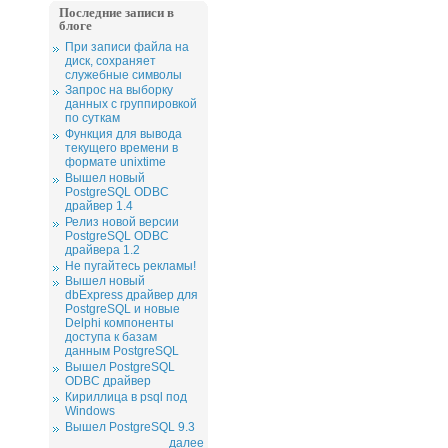
Последние записи в
блоге
При записи файла на
диск, сохраняет
служебные символы
Запрос на выборку
данных с группировкой
по суткам
Функция для вывода
текущего времени в
формате unixtime
Вышел новый
PostgreSQL ODBC
драйвер 1.4
Релиз новой версии
PostgreSQL ODBC
драйвера 1.2
Не пугайтесь рекламы!
Вышел новый
dbExpress драйвер для
PostgreSQL и новые
Delphi компоненты
доступа к базам
данным PostgreSQL
Вышел PostgreSQL
ODBC драйвер
Кириллица в psql под
Windows
Вышел PostgreSQL 9.3
далее