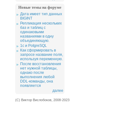
Новые темы на форуме
Дата имеет тип данных
BIGINT
Репликация нескольких
баз и таблиц с
одинаковыми
названиями в одну
объединяющую.
1c и PotgreSQL
Как сформировать в
запросе название поля,
используя переменную.
После восстановления
нет нужной таблицы,
однако после
выполнения любой
DDL-команды, она
появляется
далее
(С) Виктор Вислобоков, 2008-2023