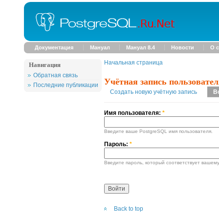
Документация
Мануал
Мануал 8.4
Новости
О с
Начальная страница
Навигация
Обратная связь
Учётная запись пользовател
Последние публикации
Создать новую учётную запись
В
Имя пользователя:
*
Введите ваше PostgreSQL имя пользователя.
Пароль:
*
Введите пароль, который соответствует вашему
Back to top